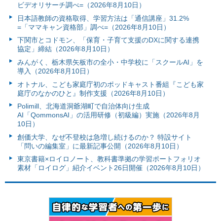
ビデオリサーチ調べ=（2026年8月10日）
日本語教師の資格取得、学習方法は「通信講座」31.2%
=「ママキャン資格部」調べ=（2026年8月10日）
下関市とコドモン、「保育・子育て支援のDXに関する連携
協定」締結（2026年8月10日）
みんがく、栃木県矢板市の全小・中学校に「スクールAI」を
導入（2026年8月10日）
オトナル、こども家庭庁初のポッドキャスト番組『こども家
庭庁のなかのひと』制作支援（2026年8月10日）
Polimill、北海道洞爺湖町で自治体向け生成
AI「QommonsAI」の活用研修（初級編）実施（2026年8月
10日）
創価大学、なぜ不登校は急増し続けるのか？ 特設サイト
「問いの編集室」に最新記事公開（2026年8月10日）
東京書籍×ロイロノート、教科書準拠の学習ポートフォリオ
素材「ロイログ」紹介イベント26日開催（2026年8月10日）