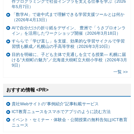
作プログラミングで社会インフラを支える仕事を学ぶ（2026
年5月7日）
「数学AI」で途中式まで理解できる学習支援ツールとは何か
（2026年4月13日）
AIで自分だけの折り紙をデザイン、 豊洲で「うさプロオンラ
イン」を活用したワークショップ開催（2026年3月18日）
すららで「学び直し」を支援、効果的な学習サイクルで学習
習慣も醸成／札幌山の手高等学校（2026年3月10日）
目的を明確に、子ども主体で見通しを立てる授業— 札幌に届
ける“大樹町の魅力”／北海道大樹町立大樹小学校（2026年3月
9日）
一覧 >>
おすすめ情報 <PR>
貴社Webサイトの“事例紹介”記事転載サービス
ICT教育ニュースをスマホでアプリのように読む方法
イベント・セミナー・体験会・公開授業の無料告知はICT教育
ニュース