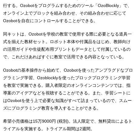
行する。Ozobotをプログラムするためのツール「OzoBlockly」で、
オンライン上でブロックを組み合わせ、その組み合わせに応じて
Ozobotを自在にコントロールすることができる。
同キットは、Ozobotを学校の教室で使用する際に必要となる道具一
式を揃えた教材セット。ロボット本体や付属品をはじめ、教師向け
の活用ガイドや生徒配布用プリントもデータとして付属しているの
で、これだけあればすぐに教室で活用できる内容となっている。
Ozobotの基本操作から始めて、Ozobotを使ったアンプラグドなプロ
グラミング学習、Ozoblocklyを使ったブロックプログラミング学習
を教室で実施できる。購入者限定のオンラインコンテンツでは、指
導案のアイデアなどを視聴することができる。また、学習シートに
はOzobotを使う上で必要な知識がすべて詰まっているので、スムー
ズにプログラミング教育を導入することができる。
希望小売価格は15万9000円 (税別)。法人限定で、無料貸出によるト
ライアルを実施する。トライアル期間は2週間。