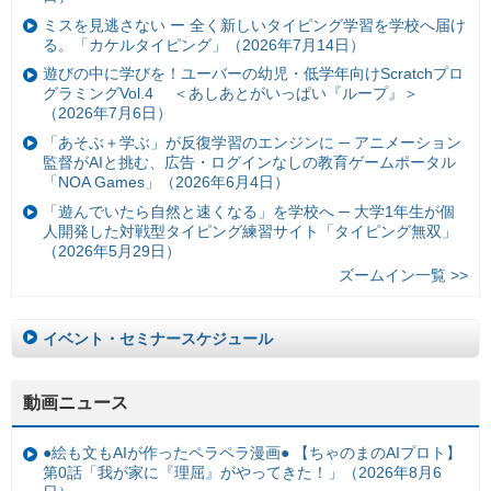
ミスを見逃さない ー 全く新しいタイピング学習を学校へ届け
る。「カケルタイピング」（2026年7月14日）
遊びの中に学びを！ユーバーの幼児・低学年向けScratchプロ
グラミングVol.4 ＜あしあとがいっぱい『ループ』＞
（2026年7月6日）
「あそぶ＋学ぶ」が反復学習のエンジンに ─ アニメーション
監督がAIと挑む、広告・ログインなしの教育ゲームポータル
「NOA Games」（2026年6月4日）
「遊んでいたら自然と速くなる」を学校へ ─ 大学1年生が個
人開発した対戦型タイピング練習サイト「タイピング無双」
（2026年5月29日）
ズームイン一覧 >>
イベント・セミナースケジュール
動画ニュース
●絵も文もAIが作ったペラペラ漫画● 【ちゃのまのAIプロト】
第0話「我が家に『理屈』がやってきた！」（2026年8月6