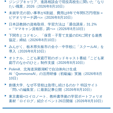
ジンジブキャリア、進路相談会で現役高校生に聞いた「なり
たい職業」2026（2026年8月10日）
未就学児の習い事率が6割超、費用は8年で年間5万円増加 =
ビデオリサーチ調べ=（2026年8月10日）
日本語教師の資格取得、学習方法は「通信講座」31.2%
=「ママキャン資格部」調べ=（2026年8月10日）
下関市とコドモン、「保育・子育て支援のDXに関する連携
協定」締結（2026年8月10日）
みんがく、栃木県矢板市の全小・中学校に「スクールAI」を
導入（2026年8月10日）
オトナル、こども家庭庁初のポッドキャスト番組『こども家
庭庁のなかのひと』制作支援（2026年8月10日）
Polimill、北海道洞爺湖町で自治体向け生成
AI「QommonsAI」の活用研修（初級編）実施（2026年8月
10日）
創価大学、なぜ不登校は急増し続けるのか？ 特設サイト
「問いの編集室」に最新記事公開（2026年8月10日）
東京書籍×ロイロノート、教科書準拠の学習ポートフォリオ
素材「ロイログ」紹介イベント26日開催（2026年8月10日）