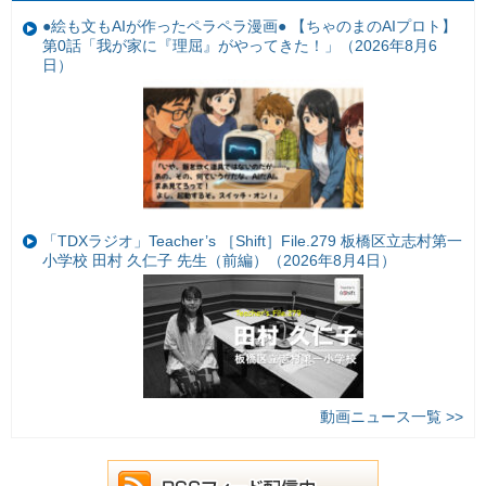
●絵も文もAIが作ったペラペラ漫画● 【ちゃのまのAIプロト】
第0話「我が家に『理屈』がやってきた！」（2026年8月6
日）
「TDXラジオ」Teacher’s ［Shift］File.279 板橋区立志村第一
小学校 田村 久仁子 先生（前編）（2026年8月4日）
動画ニュース一覧 >>