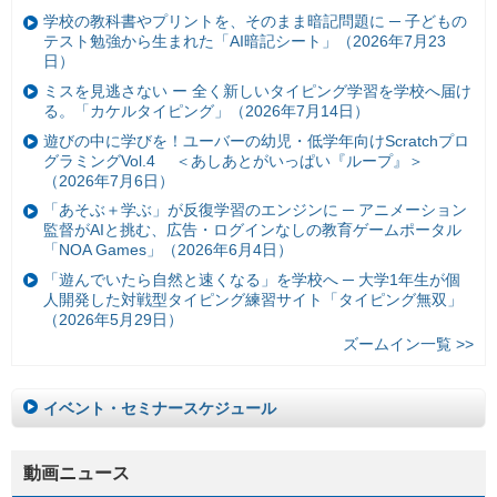
学校の教科書やプリントを、そのまま暗記問題に ─ 子どもの
テスト勉強から生まれた「AI暗記シート」（2026年7月23
日）
ミスを見逃さない ー 全く新しいタイピング学習を学校へ届け
る。「カケルタイピング」（2026年7月14日）
遊びの中に学びを！ユーバーの幼児・低学年向けScratchプロ
グラミングVol.4 ＜あしあとがいっぱい『ループ』＞
（2026年7月6日）
「あそぶ＋学ぶ」が反復学習のエンジンに ─ アニメーション
監督がAIと挑む、広告・ログインなしの教育ゲームポータル
「NOA Games」（2026年6月4日）
「遊んでいたら自然と速くなる」を学校へ ─ 大学1年生が個
人開発した対戦型タイピング練習サイト「タイピング無双」
（2026年5月29日）
ズームイン一覧 >>
イベント・セミナースケジュール
動画ニュース