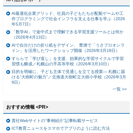
AI最適化企業グリッド、社員の子どもたちが配船ゲームや工
作プログラミングで社会インフラを支える仕事を学ぶ（2026
年5月7日）
「数学AI」で途中式まで理解できる学習支援ツールとは何か
（2026年4月13日）
AIで自分だけの折り紙をデザイン、 豊洲で「うさプロオンラ
イン」を活用したワークショップ開催（2026年3月18日）
すららで「学び直し」を支援、効果的な学習サイクルで学習
習慣も醸成／札幌山の手高等学校（2026年3月10日）
目的を明確に、子ども主体で見通しを立てる授業— 札幌に届
ける“大樹町の魅力”／北海道大樹町立大樹小学校（2026年3月
9日）
一覧 >>
おすすめ情報 <PR>
貴社Webサイトの“事例紹介”記事転載サービス
ICT教育ニュースをスマホでアプリのように読む方法