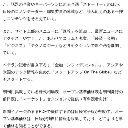
た。話題の企業やキーパーソンに迫る企画「ストーリー」のほか、
日経のコメンテーター・編集委員の連載など、読み応えのある一押
しコンテンツをそろえていく。
また、サイト上部のメニューに「速報」を追加し、最新ニュースに
アクセスしやすくした。あわせてコラムも充実。「経済・金融」
「ビジネス」「テクノロジー」など各セクションで新企画を展開し
ていく。
ベテラン記者が書き下ろす「金融コンフィデンシャル」、アジアや
米国のテック情報を集めた「スタートアップ On The Globe」など
もスタートする。
朝刊に掲載している株式相場表、オープン基準価格表を朝刊発行の
前日夜に「マーケット」セクションで提供（有料読者向け）。
新聞イメージのままPDFで提供するのは日経電子版が初めて。オー
プン基準価格は、日経が独自に情報を収集しており、どこよりも早
く価格を知ることができる。