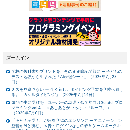
ズームイン
学校の教科書やプリントを、そのまま暗記問題に ─ 子どもの
テスト勉強から生まれた「AI暗記シート」（2026年7月23
日）
ミスを見逃さない ー 全く新しいタイピング学習を学校へ届け
る。「カケルタイピング」（2026年7月14日）
遊びの中に学びを！ユーバーの幼児・低学年向けScratchプロ
グラミングVol.4 ＜あしあとがいっぱい『ループ』＞
（2026年7月6日）
「あそぶ＋学ぶ」が反復学習のエンジンに ─ アニメーション
監督がAIと挑む、広告・ログインなしの教育ゲームポータル