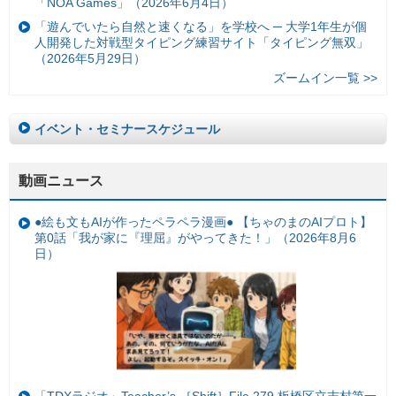
「NOA Games」（2026年6月4日）
「遊んでいたら自然と速くなる」を学校へ ─ 大学1年生が個
人開発した対戦型タイピング練習サイト「タイピング無双」
（2026年5月29日）
ズームイン一覧 >>
イベント・セミナースケジュール
動画ニュース
●絵も文もAIが作ったペラペラ漫画● 【ちゃのまのAIプロト】
第0話「我が家に『理屈』がやってきた！」（2026年8月6
日）
「TDXラジオ」Teacher’s ［Shift］File.279 板橋区立志村第一