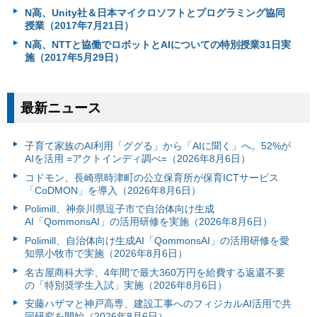
N高、Unity社＆日本マイクロソフトとプログラミング協同
授業（2017年7月21日）
N高、NTTと協働でロボットとAIについての特別授業31日実
施（2017年5月29日）
最新ニュース
子育て家族のAI利用「ググる」から「AIに聞く」へ。52%が
AIを活用 =アクトインディ調べ=（2026年8月6日）
コドモン、長崎県時津町の公立保育所が保育ICTサービス
「CoDMON」を導入（2026年8月6日）
Polimill、神奈川県逗子市で自治体向け生成
AI「QommonsAI」の活用研修を実施（2026年8月6日）
Polimill、自治体向け生成AI「QommonsAI」の活用研修を愛
知県小牧市で実施（2026年8月6日）
名古屋商科大学、4年間で最大360万円を給費する返還不要
の「特別奨学生入試」実施（2026年8月6日）
安藤ハザマと神戸高専、建設工事へのフィジカルAI活用で共
同研究を開始（2026年8月6日）