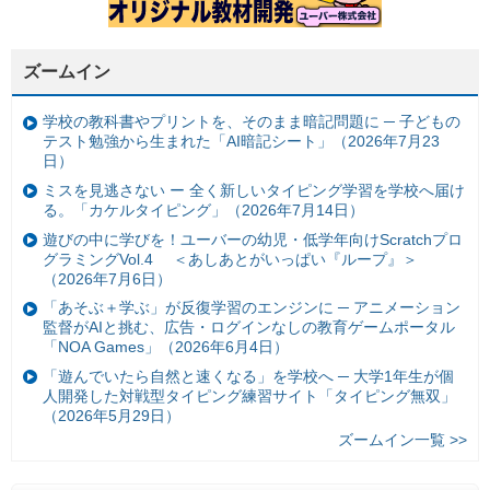
ズームイン
学校の教科書やプリントを、そのまま暗記問題に ─ 子どもの
テスト勉強から生まれた「AI暗記シート」（2026年7月23
日）
ミスを見逃さない ー 全く新しいタイピング学習を学校へ届け
る。「カケルタイピング」（2026年7月14日）
遊びの中に学びを！ユーバーの幼児・低学年向けScratchプロ
グラミングVol.4 ＜あしあとがいっぱい『ループ』＞
（2026年7月6日）
「あそぶ＋学ぶ」が反復学習のエンジンに ─ アニメーション
監督がAIと挑む、広告・ログインなしの教育ゲームポータル
「NOA Games」（2026年6月4日）
「遊んでいたら自然と速くなる」を学校へ ─ 大学1年生が個
人開発した対戦型タイピング練習サイト「タイピング無双」
（2026年5月29日）
ズームイン一覧 >>