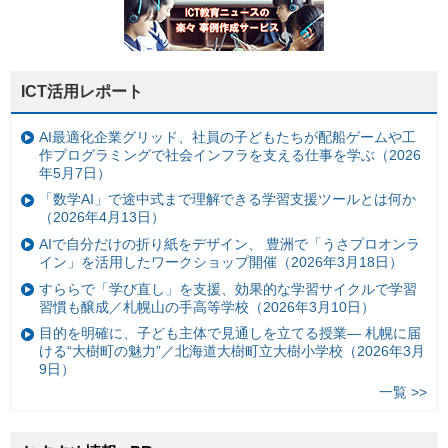
ICT活用レポート
AI最適化企業グリッド、社員の子どもたちが配船ゲームや工
作プログラミングで社会インフラを支える仕事を学ぶ（2026
年5月7日）
「数学AI」で途中式まで理解できる学習支援ツールとは何か
（2026年4月13日）
AIで自分だけの折り紙をデザイン、 豊洲で「うさプロオンラ
イン」を活用したワークショップ開催（2026年3月18日）
すららで「学び直し」を支援、効果的な学習サイクルで学習
習慣も醸成／札幌山の手高等学校（2026年3月10日）
目的を明確に、子ども主体で見通しを立てる授業— 札幌に届
ける“大樹町の魅力”／北海道大樹町立大樹小学校（2026年3月
9日）
一覧 >>