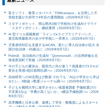
最新ニュース
富⼠ソフト、教育メタバース「FAMcampus」を活用した不
登校支援が大府市で4年目の運用開始（2026年8月7日）
スタディポケット、岡山県内3校で学校向け生成AIクラウド
「スタディポケット」継続運用（2026年8月7日）
AI 型ドリル搭載教材「ラインズeライブラリアドバンス」、
鹿児島県霧島市の全小中学校に一斉導入（2026年8月7日）
児童虐待対応を支援するAiCAN、新たに導入自治体が拡大 全
国23自治体・65拠点に（2026年8月7日）
Polimill、自治体向け生成AI「QommonsAI」の活用研修を北
海道新冠町で実施（2026年8月7日）
今の子どもの夏休み、親世代と何が違う？保護者の73.5％が
変化を実感=朝日新聞社調べ=（2026年8月7日）
自由研究へのAI活用は少数派-それでも「AIは小学生から学ば
せたい」8割超 =塾選ジャーナル調べ=（2026年8月7日）
子どもを難関大学に進学させたい保護者調査 予備校選びの
不安第1位は「学費が高くないか」=横浜予備校調べ=（2026
年8月7日）
高専機構と日本公庫、連携して学生・教職員によるスタート
アップ創出を支援（2026年8月7日）