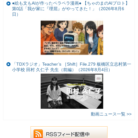
●絵も文もAIが作ったペラペラ漫画● 【ちゃのまのAIプロト】
第0話「我が家に『理屈』がやってきた！」（2026年8月6
日）
「TDXラジオ」Teacher’s ［Shift］File.279 板橋区立志村第一
小学校 田村 久仁子 先生（前編）（2026年8月4日）
動画ニュース一覧 >>