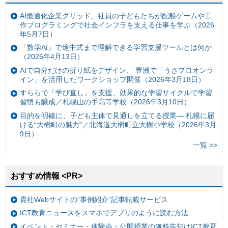
AI最適化企業グリッド、社員の子どもたちが配船ゲームや工
作プログラミングで社会インフラを支える仕事を学ぶ（2026
年5月7日）
「数学AI」で途中式まで理解できる学習支援ツールとは何か
（2026年4月13日）
AIで自分だけの折り紙をデザイン、 豊洲で「うさプロオンラ
イン」を活用したワークショップ開催（2026年3月18日）
すららで「学び直し」を支援、効果的な学習サイクルで学習
習慣も醸成／札幌山の手高等学校（2026年3月10日）
目的を明確に、子ども主体で見通しを立てる授業— 札幌に届
ける“大樹町の魅力”／北海道大樹町立大樹小学校（2026年3月
9日）
一覧 >>
おすすめ情報 <PR>
貴社Webサイトの“事例紹介”記事転載サービス
ICT教育ニュースをスマホでアプリのように読む方法
イベント・セミナー・体験会・公開授業の無料告知はICT教育