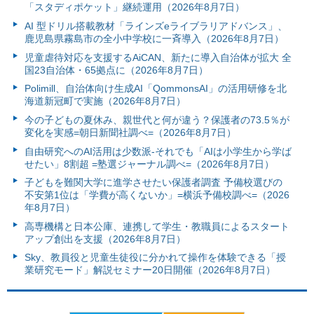
「スタディポケット」継続運用（2026年8月7日）
AI 型ドリル搭載教材「ラインズeライブラリアドバンス」、
鹿児島県霧島市の全小中学校に一斉導入（2026年8月7日）
児童虐待対応を支援するAiCAN、新たに導入自治体が拡大 全
国23自治体・65拠点に（2026年8月7日）
Polimill、自治体向け生成AI「QommonsAI」の活用研修を北
海道新冠町で実施（2026年8月7日）
今の子どもの夏休み、親世代と何が違う？保護者の73.5％が
変化を実感=朝日新聞社調べ=（2026年8月7日）
自由研究へのAI活用は少数派-それでも「AIは小学生から学ば
せたい」8割超 =塾選ジャーナル調べ=（2026年8月7日）
子どもを難関大学に進学させたい保護者調査 予備校選びの
不安第1位は「学費が高くないか」=横浜予備校調べ=（2026
年8月7日）
高専機構と日本公庫、連携して学生・教職員によるスタート
アップ創出を支援（2026年8月7日）
Sky、教員役と児童生徒役に分かれて操作を体験できる「授
業研究モード」解説セミナー20日開催（2026年8月7日）