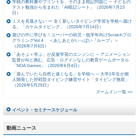
学校の教科書やプリントを、そのまま暗記問題に ─ 子どもの
テスト勉強から生まれた「AI暗記シート」（2026年7月23
日）
ミスを見逃さない ー 全く新しいタイピング学習を学校へ届け
る。「カケルタイピング」（2026年7月14日）
遊びの中に学びを！ユーバーの幼児・低学年向けScratchプロ
グラミングVol.4 ＜あしあとがいっぱい『ループ』＞
（2026年7月6日）
「あそぶ＋学ぶ」が反復学習のエンジンに ─ アニメーション
監督がAIと挑む、広告・ログインなしの教育ゲームポータル
「NOA Games」（2026年6月4日）
「遊んでいたら自然と速くなる」を学校へ ─ 大学1年生が個
人開発した対戦型タイピング練習サイト「タイピング無双」
（2026年5月29日）
ズームイン一覧 >>
イベント・セミナースケジュール
動画ニュース