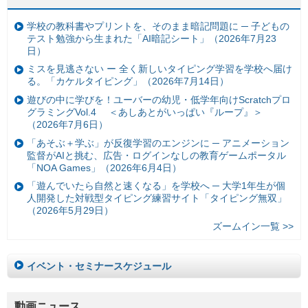
学校の教科書やプリントを、そのまま暗記問題に ─ 子どもの
テスト勉強から生まれた「AI暗記シート」（2026年7月23
日）
ミスを見逃さない ー 全く新しいタイピング学習を学校へ届け
る。「カケルタイピング」（2026年7月14日）
遊びの中に学びを！ユーバーの幼児・低学年向けScratchプロ
グラミングVol.4 ＜あしあとがいっぱい『ループ』＞
（2026年7月6日）
「あそぶ＋学ぶ」が反復学習のエンジンに ─ アニメーション
監督がAIと挑む、広告・ログインなしの教育ゲームポータル
「NOA Games」（2026年6月4日）
「遊んでいたら自然と速くなる」を学校へ ─ 大学1年生が個
人開発した対戦型タイピング練習サイト「タイピング無双」
（2026年5月29日）
ズームイン一覧 >>
イベント・セミナースケジュール
動画ニュース