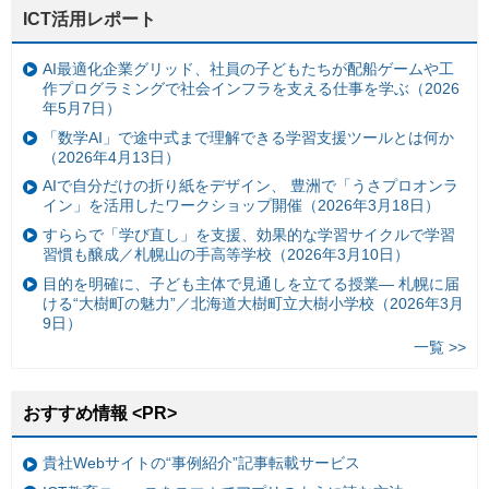
ICT活用レポート
AI最適化企業グリッド、社員の子どもたちが配船ゲームや工
作プログラミングで社会インフラを支える仕事を学ぶ（2026
年5月7日）
「数学AI」で途中式まで理解できる学習支援ツールとは何か
（2026年4月13日）
AIで自分だけの折り紙をデザイン、 豊洲で「うさプロオンラ
イン」を活用したワークショップ開催（2026年3月18日）
すららで「学び直し」を支援、効果的な学習サイクルで学習
習慣も醸成／札幌山の手高等学校（2026年3月10日）
目的を明確に、子ども主体で見通しを立てる授業— 札幌に届
ける“大樹町の魅力”／北海道大樹町立大樹小学校（2026年3月
9日）
一覧 >>
おすすめ情報 <PR>
貴社Webサイトの“事例紹介”記事転載サービス