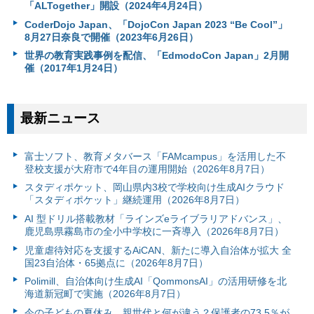
「ALTogether」開設（2024年4月24日）
CoderDojo Japan、「DojoCon Japan 2023 “Be Cool”」
8月27日奈良で開催（2023年6月26日）
世界の教育実践事例を配信、「EdmodoCon Japan」2月開
催（2017年1月24日）
最新ニュース
富⼠ソフト、教育メタバース「FAMcampus」を活用した不
登校支援が大府市で4年目の運用開始（2026年8月7日）
スタディポケット、岡山県内3校で学校向け生成AIクラウド
「スタディポケット」継続運用（2026年8月7日）
AI 型ドリル搭載教材「ラインズeライブラリアドバンス」、
鹿児島県霧島市の全小中学校に一斉導入（2026年8月7日）
児童虐待対応を支援するAiCAN、新たに導入自治体が拡大 全
国23自治体・65拠点に（2026年8月7日）
Polimill、自治体向け生成AI「QommonsAI」の活用研修を北
海道新冠町で実施（2026年8月7日）
今の子どもの夏休み、親世代と何が違う？保護者の73.5％が