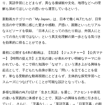
り、英語学習にとどまらず、異なる価値観や文化、地理などへの理
解も深めてほしいとの思いから運営しているという。
新動画カテゴリーの「My Japan」は、日本で働くALTたちが、日常
生活の中で実際に感じた驚きや感動、戸惑い、困難といったリアル
なエピソードを収録。「日本人にとっての当たり前は、外国人にと
っての当たり前ではない」という異文化理解の第一歩となる気づき
を効果的に得ることができる。
最初に公開する4本の動画は、【言語】【ジェスチャー】【公共マナ
ー】【時間の捉え方】と文化の違いが表れやすい明確なテーマに分
かれている。そこで得た知識や「なぜ？」という湧き上がる興味を
起点として、子どもたち自身が新たな「問い」を立てることを促
す。単なる受動的な動画視聴にとどまらず、主体的な探究学習へと
スムーズにつなげていくことが可能な設計となっている。
多様な国籍のALTが話す「生きた英語」を通じ、アクセントや表現
の違いを実践的に体感することで、英語への興味を自然に引き出し
ていく。 さらに、「字幕なし」→「英語字幕」→「日英字幕」の順