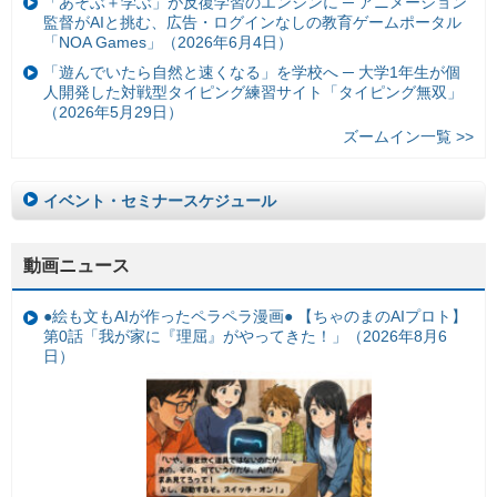
「あそぶ＋学ぶ」が反復学習のエンジンに ─ アニメーション
監督がAIと挑む、広告・ログインなしの教育ゲームポータル
「NOA Games」（2026年6月4日）
「遊んでいたら自然と速くなる」を学校へ ─ 大学1年生が個
人開発した対戦型タイピング練習サイト「タイピング無双」
（2026年5月29日）
ズームイン一覧 >>
イベント・セミナースケジュール
動画ニュース
●絵も文もAIが作ったペラペラ漫画● 【ちゃのまのAIプロト】
第0話「我が家に『理屈』がやってきた！」（2026年8月6
日）