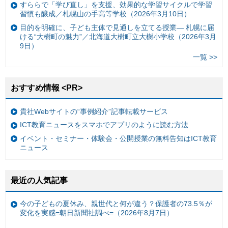
すららで「学び直し」を支援、効果的な学習サイクルで学習
習慣も醸成／札幌山の手高等学校（2026年3月10日）
目的を明確に、子ども主体で見通しを立てる授業— 札幌に届
ける“大樹町の魅力”／北海道大樹町立大樹小学校（2026年3月
9日）
一覧 >>
おすすめ情報 <PR>
貴社Webサイトの“事例紹介”記事転載サービス
ICT教育ニュースをスマホでアプリのように読む方法
イベント・セミナー・体験会・公開授業の無料告知はICT教育
ニュース
最近の人気記事
今の子どもの夏休み、親世代と何が違う？保護者の73.5％が
変化を実感=朝日新聞社調べ=（2026年8月7日）