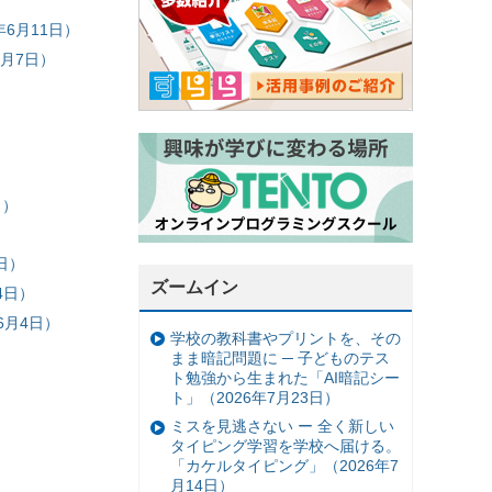
6月11日）
月7日）
日）
日）
ズームイン
4日）
6月4日）
学校の教科書やプリントを、その
まま暗記問題に ─ 子どものテス
ト勉強から生まれた「AI暗記シー
ト」（2026年7月23日）
ミスを見逃さない ー 全く新しい
タイピング学習を学校へ届ける。
「カケルタイピング」（2026年7
月14日）