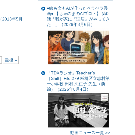
●絵も文もAIが作ったペラペラ漫
画● 【ちゃのまのAIプロト】 第0
話「我が家に『理屈』がやってき
2013年5月
た！」（2026年8月6日）
最後 »
「TDXラジオ」Teacher’s
［Shift］File.279 板橋区立志村第
一小学校 田村 久仁子 先生（前
編）（2026年8月4日）
動画ニュース一覧 >>