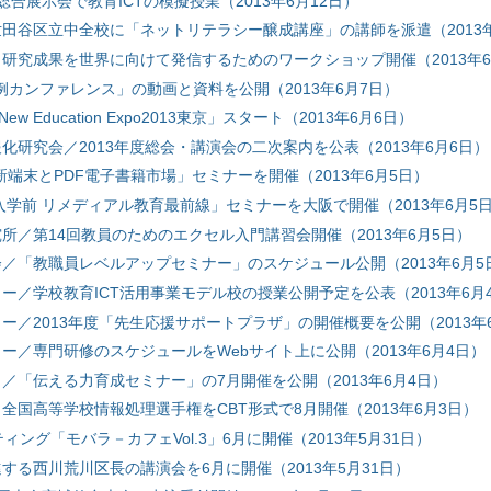
器総合展示会で教育ICTの模擬授業（2013年6月12日）
田谷区立中全校に「ネットリテラシー醸成講座」の講師を派遣（2013年
研究成果を世界に向けて発信するためのワークショップ開催（2013年6
月例カンファレンス」の動画と資料を公開（2013年6月7日）
w Education Expo2013東京」スタート（2013年6月6日）
化研究会／2013年度総会・講演会の二次案内を公表（2013年6月6日）
新端末とPDF電子書籍市場」セミナーを開催（2013年6月5日）
入学前 リメディアル教育最前線」セミナーを大阪で開催（2013年6月5
所／第14回教員のためのエクセル入門講習会開催（2013年6月5日）
／「教職員レベルアップセミナー」のスケジュール公開（2013年6月5
ー／学校教育ICT活用事業モデル校の授業公開予定を公表（2013年6月
ー／2013年度「先生応援サポートプラザ」の開催概要を公開（2013年
ー／専門研修のスケジュールをWebサイト上に公開（2013年6月4日）
／「伝える力育成セミナー」の7月開催を公開（2013年6月4日）
全国高等学校情報処理選手権をCBT形式で8月開催（2013年6月3日）
ィング「モバラ－カフェVol.3」6月に開催（2013年5月31日）
推進する西川荒川区長の講演会を6月に開催（2013年5月31日）