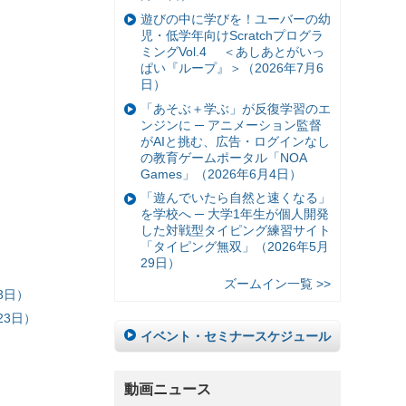
遊びの中に学びを！ユーバーの幼
児・低学年向けScratchプログラ
ミングVol.4 ＜あしあとがいっ
ぱい『ループ』＞（2026年7月6
日）
「あそぶ＋学ぶ」が反復学習のエ
ンジンに ─ アニメーション監督
がAIと挑む、広告・ログインなし
の教育ゲームポータル「NOA
Games」（2026年6月4日）
「遊んでいたら自然と速くなる」
を学校へ ─ 大学1年生が個人開発
した対戦型タイピング練習サイト
「タイピング無双」（2026年5月
29日）
ズームイン一覧 >>
3日）
23日）
イベント・セミナースケジュール
動画ニュース