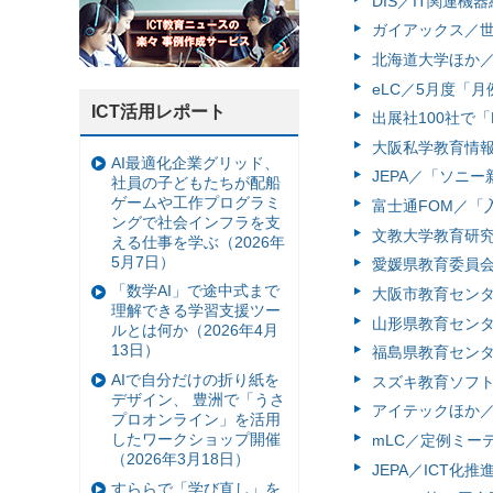
DIS／IT関連機
ガイアックス／世
北海道大学ほか／
eLC／5月度「
ICT活用レポート
出展社100社で「Ne
大阪私学教育情報
AI最適化企業グリッド、
JEPA／「ソニー
社員の子どもたちが配船
ゲームや工作プログラミ
富士通FOM／「
ングで社会インフラを支
文教大学教育研究
える仕事を学ぶ（2026年
5月7日）
愛媛県教育委員会
「数学AI」で途中式まで
大阪市教育センタ
理解できる学習支援ツー
山形県教育センタ
ルとは何か（2026年4月
13日）
福島県教育センタ
AIで自分だけの折り紙を
スズキ教育ソフト
デザイン、 豊洲で「うさ
アイテックほか／
プロオンライン」を活用
したワークショップ開催
mLC／定例ミーテ
（2026年3月18日）
JEPA／ICT化
すららで「学び直し」を