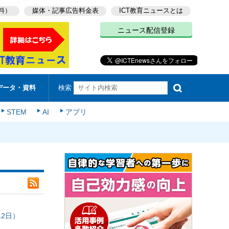
料）
媒体・記事広告料金表
ICT教育ニュースとは
ニュース配信登録
検索
データ・資料
STEM
AI
アプリ
12日）