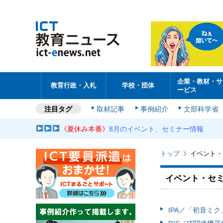
企業・教材・サ
教育行政・入札
学校・団体
ービス
注目タグ
取材記事
事例紹介
文部科学省
《夏休み本番》
8月のイベント、セミナー情報
トップ
イベント・
イベント・セ
IPA／「初音ミク