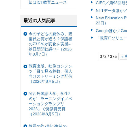
知はICT教育ニュース
CIEC／第98回
NTTデータほか
New Educa
最近の人気記事
22日）
Googleほか／Go
今の子どもの夏休み、親
「教育ITソリュー
世代と何が違う？保護者
の73.5％が変化を実感=
朝日新聞社調べ=（2026
年8月7日）
372 / 375
« 
教育出版、映像コンテン
ツ「目で見る算数」個人
向けストリーミング配信
（2026年8月5日）
関西外国語大学、学生2
名が「ラーニングイノベ
ーショングランプリ
2026」で奨励賞受賞
（2026年8月5日）
教員の約7割が生徒の