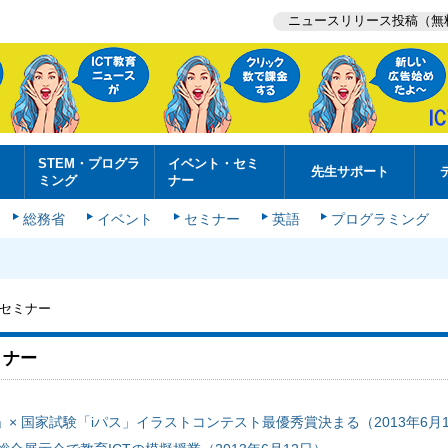
ニュースリリース投稿（無
STEM・プログラ
イベント・セミ
先生サポート
ミング
ナー
総務省
イベント
セミナー
英語
プログラミング
セミナー
ミナー
」× 国家試験「iパス」イラストコンテスト最優秀賞決まる（2013年6月