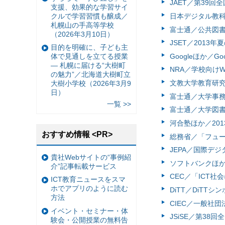
JAET／第39回
支援、効果的な学習サイ
クルで学習習慣も醸成／
日本デジタル教科書学会
札幌山の手高等学校
富士通／公共図書
（2026年3月10日）
JSET／2013
目的を明確に、子ども主
Googleほか／Go
体で見通しを立てる授業
— 札幌に届ける“大樹町
NRA／学校向けW
の魅力”／北海道大樹町立
文教大学教育研究
大樹小学校（2026年3月9
日）
富士通／大学事務
一覧 >>
富士通／大学図書
河合塾ほか／201
おすすめ情報 <PR>
総務省／「フュー
JEPA／国際デジ
貴社Webサイトの“事例紹
ソフトバンクほか／
介”記事転載サービス
CEC／「ICT
ICT教育ニュースをスマ
ホでアプリのように読む
DiTT／DiTTシ
方法
CIEC／一般社団
イベント・セミナー・体
JSiSE／第38
験会・公開授業の無料告