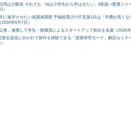
I活用は少数派-それでも「AIは小学生から学ばせたい」8割超 =塾選ジャ
7日）
学に進学させたい保護者調査 予備校選びの不安第1位は「学費が高くな
2026年8月7日）
公庫、連携して学生・教職員によるスタートアップ創出を支援（2026年
と児童生徒役に分かれて操作を体験できる「授業研究モード」解説セミナー
日）