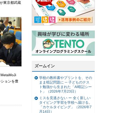
m」が東京都武蔵
ズームイン
taMoJi
学校の教科書やプリントを、その
ーションを豊
まま暗記問題に ─ 子どものテス
ト勉強から生まれた「AI暗記シー
ト」（2026年7月23日）
ミスを見逃さない ー 全く新しい
タイピング学習を学校へ届ける。
「カケルタイピング」（2026年7
月14日）