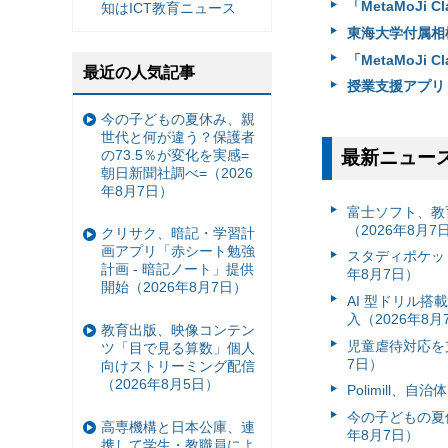
「MetaMoJi
知はICT教育ニュース
東海大学付属相模
「MetaMoJi
最近の人気記事
授業支援アプリ「
今の子どもの夏休み、親
世代と何が違う？保護者
の73.5％が変化を実感=
最新ニュー
朝日新聞社調べ=（2026
年8月7日）
富⼠ソフト、教
（2026年8月7
クリサク、暗記・学習計
画アプリ「赤シート勉強
スタディポケッ
計画 - 暗記ノート」提供
年8月7日）
開始（2026年8月7日）
AI 型ドリル
入（2026年8月
教育出版、映像コンテン
児童虐待対応を支
ツ「目で見る算数」個人
7日）
向けストリーミング配信
（2026年8月5日）
Polimill、
今の子どもの夏休
高専機構と日本公庫、連
年8月7日）
携して学生・教職員によ