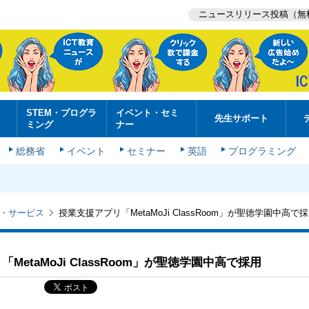
ニュースリリース投稿（無
STEM・プログラ
イベント・セミ
先生サポート
ミング
ナー
総務省
イベント
セミナー
英語
プログラミング
・サービス
授業支援アプリ「MetaMoJi ClassRoom」が聖徳学園中高で
MetaMoJi ClassRoom」が聖徳学園中高で採用