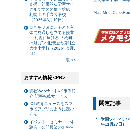
支援、効果的な学習サイ
クルで学習習慣も醸成／
MetaMoJi ClassRo
札幌山の手高等学校
（2026年3月10日）
目的を明確に、子ども主
体で見通しを立てる授業
— 札幌に届ける“大樹町
の魅力”／北海道大樹町立
大樹小学校（2026年3月9
日）
一覧 >>
おすすめ情報 <PR>
貴社Webサイトの“事例紹
介”記事転載サービス
関連記事
ICT教育ニュースをスマ
ホでアプリのように読む
方法
米国ツインリバー
イベント・セミナー・体
年11月27日）
験会・公開授業の無料告