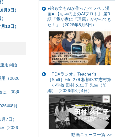
日）
●絵も文もAIが作ったペラペラ漫
10月9日）
画● 【ちゃのまのAIプロト】 第0
日）
話「我が家に『理屈』がやってき
た！」（2026年8月6日）
7月13日）
の運用開始
「TDXラジオ」Teacher’s
（2026
［Shift］File.279 板橋区立志村第
一小学校 田村 久仁子 先生（前
編）（2026年8月4日）
校に一斉導
26年8月
8月7日）
（2026
動画ニュース一覧 >>