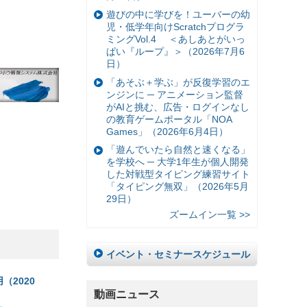
遊びの中に学びを！ユーバーの幼
児・低学年向けScratchプログラ
ミングVol.4 ＜あしあとがいっ
ぱい『ループ』＞（2026年7月6
日）
「あそぶ＋学ぶ」が反復学習のエ
ンジンに ─ アニメーション監督
がAIと挑む、広告・ログインなし
の教育ゲームポータル「NOA
Games」（2026年6月4日）
「遊んでいたら自然と速くなる」
を学校へ ─ 大学1年生が個人開発
した対戦型タイピング練習サイト
「タイピング無双」（2026年5月
29日）
ズームイン一覧 >>
イベント・セミナースケジュール
（2020
動画ニュース