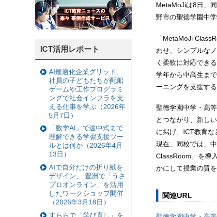
MetaMoJiは8日
野市の聖徳学園中学
「MetaMoJi C
ICT活用レポート
わせ、シンプルなノ
く柔軟に対応できる
AI最適化企業グリッド、
学年から中高生まで
社員の子どもたちが配船
ーニングを支援する
ゲームや工作プログラミ
ングで社会インフラを支
える仕事を学ぶ（2026年
聖徳学園中学・高等
5月7日）
とつながり、新しい
「数学AI」で途中式まで
に掲げ、ICT教育
理解できる学習支援ツー
現在、同校では、中学
ルとは何か（2026年4月
13日）
ClassRoom
AIで自分だけの折り紙を
かにして授業の質を
デザイン、 豊洲で「うさ
プロオンライン」を活用
したワークショップ開催
関連URL
（2026年3月18日）
すららで「学び直し」を
聖徳学園中学・高等