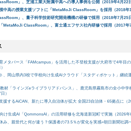
 ClassRoom」、芝浦工業大附属中高への導入事例を公開（2019年4月22
中高の授業支援ソフトに「MetaMoJi ClassRoom」を採用（2018年
 ClassRoom」、量子科学技術研究開発機構の研修で採用（2018年7月25
MetaMoJi ClassRoom」、富士通エフサス社内研修で採用（2017年
ス
育メタバース「FAMcampus」を活用した不登校支援が大府市で4年目
日）
ト、岡山県内3校で学校向け生成AIクラウド「スタディポケット」継続運用
搭載教材「ラインズeライブラリアドバンス」、鹿児島県霧島市の全小中学
7日）
援するAiCAN、新たに導入自治体が拡大 全国23自治体・65拠点に（20
自治体向け生成AI「QommonsAI」の活用研修を北海道新冠町で実施（2026年
み、親世代と何が違う？保護者の73.5％が変化を実感=朝日新聞社調べ=