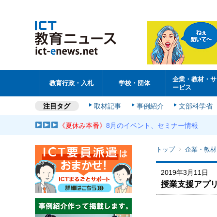
企業・教材・サ
教育行政・入札
学校・団体
ービス
注目タグ
取材記事
事例紹介
文部科学省
《夏休み本番》
8月のイベント、セミナー情報
トップ
企業・教材
2019年3月11日
授業支援アプリ「