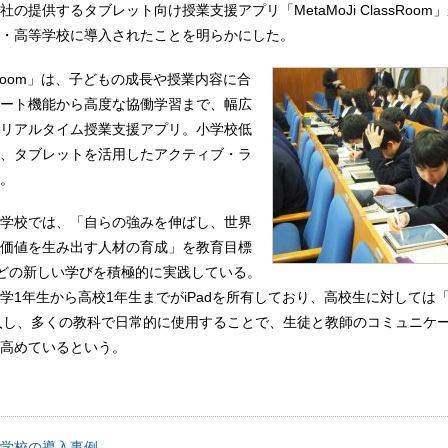
、同社の提供するタブレット向け授業支援アプリ「MetaMoJi ClassRoo
・高等学校に導入されたことを明らかにした。
lassRoom」は、子どもの成長や授業内容に合
ート機能から高度な協働学習まで、幅広
リアルタイム授業支援アプリ。小学校低
、タブレットを活用したアクティブ・ラ
。
学校では、「自らの強みを伸ばし、世界
価値を生み出す人材の育成」を教育目標
などの新しい学びを積極的に実践している。
1年生から高校1年生までがiPadを所有しており、高校生に対しては「Me
」を導入し、多くの教科で日常的に使用することで、生徒と教師のコミュニケ
高めているという。
学校の導入事例