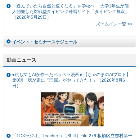
「遊んでいたら自然と速くなる」を学校へ ─ 大学1年生が個
人開発した対戦型タイピング練習サイト「タイピング無双」
（2026年5月29日）
ズームイン一覧 >>
イベント・セミナースケジュール
動画ニュース
●絵も文もAIが作ったペラペラ漫画● 【ちゃのまのAIプロト】
第0話「我が家に『理屈』がやってきた！」（2026年8月6
日）
「TDXラジオ」Teacher’s ［Shift］File.279 板橋区立志村第一