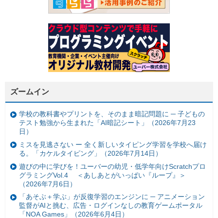
ズームイン
学校の教科書やプリントを、そのまま暗記問題に ─ 子どもの
テスト勉強から生まれた「AI暗記シート」（2026年7月23
日）
ミスを見逃さない ー 全く新しいタイピング学習を学校へ届け
る。「カケルタイピング」（2026年7月14日）
遊びの中に学びを！ユーバーの幼児・低学年向けScratchプロ
グラミングVol.4 ＜あしあとがいっぱい『ループ』＞
（2026年7月6日）
「あそぶ＋学ぶ」が反復学習のエンジンに ─ アニメーション
監督がAIと挑む、広告・ログインなしの教育ゲームポータル
「NOA Games」（2026年6月4日）