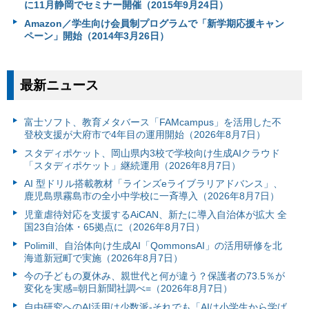
に11月静岡でセミナー開催（2015年9月24日）
Amazon／学生向け会員制プログラムで「新学期応援キャン
ペーン」開始（2014年3月26日）
最新ニュース
富⼠ソフト、教育メタバース「FAMcampus」を活用した不
登校支援が大府市で4年目の運用開始（2026年8月7日）
スタディポケット、岡山県内3校で学校向け生成AIクラウド
「スタディポケット」継続運用（2026年8月7日）
AI 型ドリル搭載教材「ラインズeライブラリアドバンス」、
鹿児島県霧島市の全小中学校に一斉導入（2026年8月7日）
児童虐待対応を支援するAiCAN、新たに導入自治体が拡大 全
国23自治体・65拠点に（2026年8月7日）
Polimill、自治体向け生成AI「QommonsAI」の活用研修を北
海道新冠町で実施（2026年8月7日）
今の子どもの夏休み、親世代と何が違う？保護者の73.5％が
変化を実感=朝日新聞社調べ=（2026年8月7日）
自由研究へのAI活用は少数派-それでも「AIは小学生から学ば