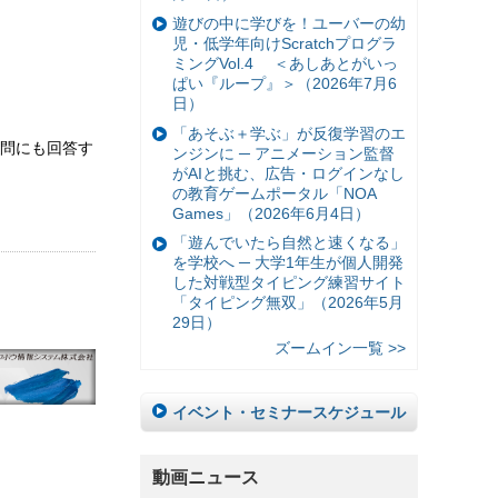
遊びの中に学びを！ユーバーの幼
児・低学年向けScratchプログラ
ミングVol.4 ＜あしあとがいっ
ぱい『ループ』＞（2026年7月6
日）
「あそぶ＋学ぶ」が反復学習のエ
問にも回答す
ンジンに ─ アニメーション監督
がAIと挑む、広告・ログインなし
の教育ゲームポータル「NOA
Games」（2026年6月4日）
「遊んでいたら自然と速くなる」
を学校へ ─ 大学1年生が個人開発
した対戦型タイピング練習サイト
「タイピング無双」（2026年5月
29日）
ズームイン一覧 >>
イベント・セミナースケジュール
動画ニュース