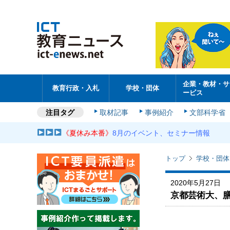
企業・教材・サ
教育行政・入札
学校・団体
ービス
注目タグ
取材記事
事例紹介
文部科学省
《夏休み本番》
8月のイベント、セミナー情報
トップ
学校・団体
2020年5月27日
京都芸術大、