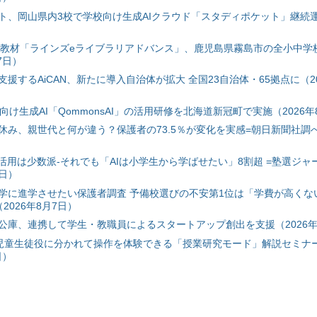
ト、岡山県内3校で学校向け生成AIクラウド「スタディポケット」継続運用
搭載教材「ラインズeライブラリアドバンス」、鹿児島県霧島市の全小中学
7日）
援するAiCAN、新たに導入自治体が拡大 全国23自治体・65拠点に（20
自治体向け生成AI「QommonsAI」の活用研修を北海道新冠町で実施（2026年
み、親世代と何が違う？保護者の73.5％が変化を実感=朝日新聞社調べ=
I活用は少数派-それでも「AIは小学生から学ばせたい」8割超 =塾選ジャ
7日）
学に進学させたい保護者調査 予備校選びの不安第1位は「学費が高くな
2026年8月7日）
公庫、連携して学生・教職員によるスタートアップ創出を支援（2026年
と児童生徒役に分かれて操作を体験できる「授業研究モード」解説セミナー
日）