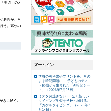
、「美術」のオ
ジ教授が、自
行う。高校の
ズームイン
学校の教科書やプリントを、その
まま暗記問題に ─ 子どものテス
ト勉強から生まれた「AI暗記シー
ト」（2026年7月23日）
ミスを見逃さない ー 全く新しい
はがきに描く。
タイピング学習を学校へ届ける。
「カケルタイピング」（2026年7
月14日）