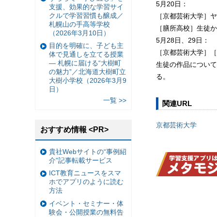
5月20日：
支援、効果的な学習サイ
クルで学習習慣も醸成／
［京都芸術大学］ヤ
札幌山の手高等学校
［膳所高校］生徒か
（2026年3月10日）
5月28日、29日：
目的を明確に、子ども主
［京都芸術大学］［膳
体で見通しを立てる授業
— 札幌に届ける“大樹町
生徒の作品について
の魅力”／北海道大樹町立
る。
大樹小学校（2026年3月9
日）
一覧 >>
関連URL
京都芸術大学
おすすめ情報 <PR>
貴社Webサイトの“事例紹
介”記事転載サービス
ICT教育ニュースをスマ
ホでアプリのように読む
方法
イベント・セミナー・体
験会・公開授業の無料告