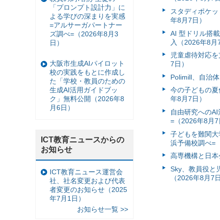
「プロンプト設計力」に
スタディポケッ
よる学びの深まりを実感
年8月7日）
=アルサーガパートナー
AI 型ドリル
ズ調べ=（2026年8月3
入（2026年8月
日）
児童虐待対応を支
大阪市生成AIパイロット
7日）
校の実践をもとに作成し
Polimill、
た「学校・教員のための
生成AI活用ガイドブッ
今の子どもの夏休
ク」無料公開（2026年8
年8月7日）
月6日）
自由研究へのA
=（2026年8月
子どもを難関大
ICT教育ニュースからの
浜予備校調べ=（
お知らせ
高専機構と日本
Sky、教員役
ICT教育ニュース運営会
（2026年8月7
社、社名変更および代表
者変更のお知らせ（2025
年7月1日）
お知らせ一覧 >>