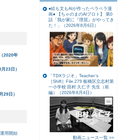
●絵も文もAIが作ったペラペラ漫
画● 【ちゃのまのAIプロト】 第0
話「我が家に『理屈』がやってき
た！」（2026年8月6日）
2020年
0月23日）
「TDXラジオ」Teacher’s
［Shift］File.279 板橋区立志村第
一小学校 田村 久仁子 先生（前
編）（2026年8月4日）
月29日）
の運用開始
動画ニュース一覧 >>