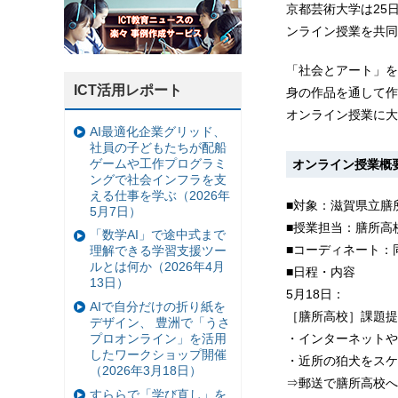
京都芸術大学は25
ンライン授業を共同
「社会とアート」を
ICT活用レポート
身の作品を通して作
オンライン授業に大
AI最適化企業グリッド、
社員の子どもたちが配船
ゲームや工作プログラミ
オンライン授業概
ングで社会インフラを支
える仕事を学ぶ（2026年
■対象：滋賀県立膳所
5月7日）
■授業担当：膳所高
「数学AI」で途中式まで
■コーディネート：
理解できる学習支援ツー
ルとは何か（2026年4月
■日程・内容
13日）
5月18日：
AIで自分だけの折り紙を
［膳所高校］課題提
デザイン、 豊洲で「うさ
・インターネットや
プロオンライン」を活用
したワークショップ開催
・近所の狛犬をスケ
（2026年3月18日）
⇒郵送で膳所高校へ提
すららで「学び直し」を