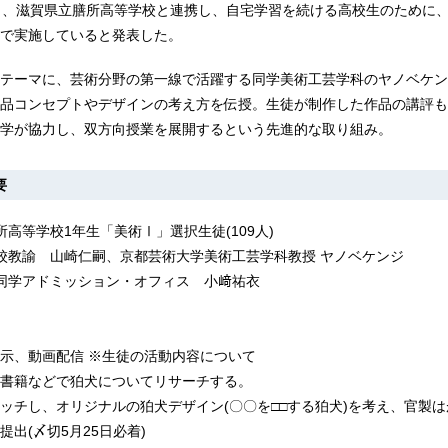
日、滋賀県立膳所高等学校と連携し、自宅学習を続ける高校生のために
で実施していると発表した。
テーマに、芸術分野の第一線で活躍する同学美術工芸学科のヤノベケン
品コンセプトやデザインの考え方を伝授。生徒が制作した作品の講評も
学が協力し、双方向授業を展開するという先進的な取り組み。
要
高等学校1年生「美術Ⅰ」選択生徒(109人)
校教諭 山崎仁嗣、京都芸術大学美術工芸学科教授 ヤノベケンジ
同学アドミッション・オフィス 小﨑祐衣
示、動画配信 ※生徒の活動内容について
書籍などで狛犬についてリサーチする。
ッチし、オリジナルの狛犬デザイン(〇〇を□□する狛犬)を考え、官製
出(〆切5月25日必着)