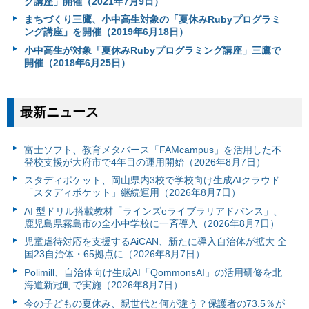
グ講座」開催（2021年7月9日）
まちづくり三鷹、小中高生対象の「夏休みRubyプログラミ
ング講座」を開催（2019年6月18日）
小中高生が対象「夏休みRubyプログラミング講座」三鷹で
開催（2018年6月25日）
最新ニュース
富⼠ソフト、教育メタバース「FAMcampus」を活用した不
登校支援が大府市で4年目の運用開始（2026年8月7日）
スタディポケット、岡山県内3校で学校向け生成AIクラウド
「スタディポケット」継続運用（2026年8月7日）
AI 型ドリル搭載教材「ラインズeライブラリアドバンス」、
鹿児島県霧島市の全小中学校に一斉導入（2026年8月7日）
児童虐待対応を支援するAiCAN、新たに導入自治体が拡大 全
国23自治体・65拠点に（2026年8月7日）
Polimill、自治体向け生成AI「QommonsAI」の活用研修を北
海道新冠町で実施（2026年8月7日）
今の子どもの夏休み、親世代と何が違う？保護者の73.5％が