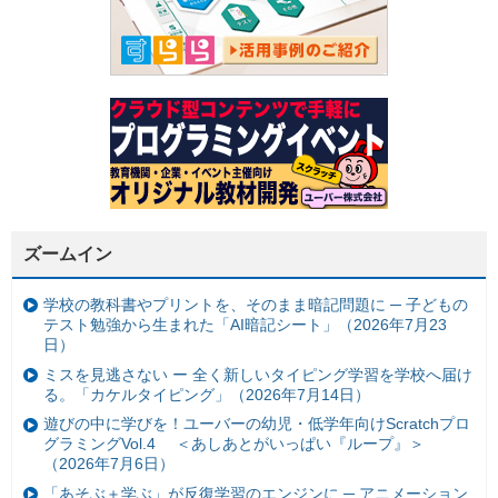
ズームイン
学校の教科書やプリントを、そのまま暗記問題に ─ 子どもの
テスト勉強から生まれた「AI暗記シート」（2026年7月23
日）
ミスを見逃さない ー 全く新しいタイピング学習を学校へ届け
る。「カケルタイピング」（2026年7月14日）
遊びの中に学びを！ユーバーの幼児・低学年向けScratchプロ
グラミングVol.4 ＜あしあとがいっぱい『ループ』＞
（2026年7月6日）
「あそぶ＋学ぶ」が反復学習のエンジンに ─ アニメーション