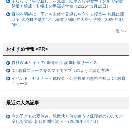
すららで「学び直し」を支援、効果的な学習サイクルで学習
習慣も醸成／札幌山の手高等学校（2026年3月10日）
目的を明確に、子ども主体で見通しを立てる授業— 札幌に届
ける“大樹町の魅力”／北海道大樹町立大樹小学校（2026年3月
9日）
一覧 >>
おすすめ情報 <PR>
貴社Webサイトの“事例紹介”記事転載サービス
ICT教育ニュースをスマホでアプリのように読む方法
イベント・セミナー・体験会・公開授業の無料告知はICT教育
ニュース
最近の人気記事
今の子どもの夏休み、親世代と何が違う？保護者の73.5％が
変化を実感=朝日新聞社調べ=（2026年8月7日）