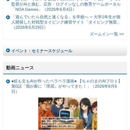
監督がAIと挑む、広告・ログインなしの教育ゲームポータル
「NOA Games」（2026年6月4日）
「遊んでいたら自然と速くなる」を学校へ ─ 大学1年生が個
人開発した対戦型タイピング練習サイト「タイピング無双」
（2026年5月29日）
ズームイン一覧 >>
イベント・セミナースケジュール
動画ニュース
●絵も文もAIが作ったペラペラ漫画● 【ちゃのまのAIプロト】
第0話「我が家に『理屈』がやってきた！」（2026年8月6
日）