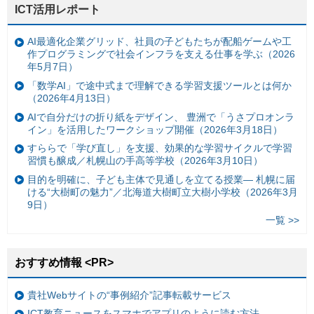
ICT活用レポート
AI最適化企業グリッド、社員の子どもたちが配船ゲームや工
作プログラミングで社会インフラを支える仕事を学ぶ（2026
年5月7日）
「数学AI」で途中式まで理解できる学習支援ツールとは何か
（2026年4月13日）
AIで自分だけの折り紙をデザイン、 豊洲で「うさプロオンラ
イン」を活用したワークショップ開催（2026年3月18日）
すららで「学び直し」を支援、効果的な学習サイクルで学習
習慣も醸成／札幌山の手高等学校（2026年3月10日）
目的を明確に、子ども主体で見通しを立てる授業— 札幌に届
ける“大樹町の魅力”／北海道大樹町立大樹小学校（2026年3月
9日）
一覧 >>
おすすめ情報 <PR>
貴社Webサイトの“事例紹介”記事転載サービス
ICT教育ニュースをスマホでアプリのように読む方法