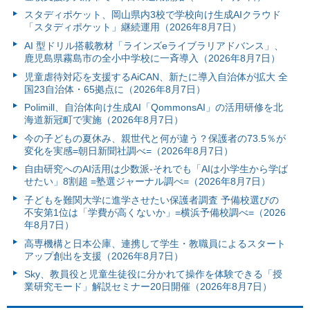
スタディポケット、岡山県内3校で学校向け生成AIクラウド
「スタディポケット」継続運用（2026年8月7日）
AI 型ドリル搭載教材「ラインズeライブラリアドバンス」、
鹿児島県霧島市の全小中学校に一斉導入（2026年8月7日）
児童虐待対応を支援するAiCAN、新たに導入自治体が拡大 全
国23自治体・65拠点に（2026年8月7日）
Polimill、自治体向け生成AI「QommonsAI」の活用研修を北
海道新冠町で実施（2026年8月7日）
今の子どもの夏休み、親世代と何が違う？保護者の73.5％が
変化を実感=朝日新聞社調べ=（2026年8月7日）
自由研究へのAI活用は少数派-それでも「AIは小学生から学ば
せたい」8割超 =塾選ジャーナル調べ=（2026年8月7日）
子どもを難関大学に進学させたい保護者調査 予備校選びの
不安第1位は「学費が高くないか」=横浜予備校調べ=（2026
年8月7日）
高専機構と日本公庫、連携して学生・教職員によるスタート
アップ創出を支援（2026年8月7日）
Sky、教員役と児童生徒役に分かれて操作を体験できる「授
業研究モード」解説セミナー20日開催（2026年8月7日）