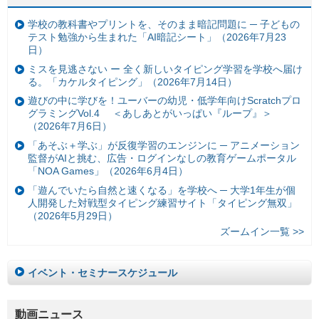
学校の教科書やプリントを、そのまま暗記問題に ─ 子どもの
テスト勉強から生まれた「AI暗記シート」（2026年7月23
日）
ミスを見逃さない ー 全く新しいタイピング学習を学校へ届け
る。「カケルタイピング」（2026年7月14日）
遊びの中に学びを！ユーバーの幼児・低学年向けScratchプロ
グラミングVol.4 ＜あしあとがいっぱい『ループ』＞
（2026年7月6日）
「あそぶ＋学ぶ」が反復学習のエンジンに ─ アニメーション
監督がAIと挑む、広告・ログインなしの教育ゲームポータル
「NOA Games」（2026年6月4日）
「遊んでいたら自然と速くなる」を学校へ ─ 大学1年生が個
人開発した対戦型タイピング練習サイト「タイピング無双」
（2026年5月29日）
ズームイン一覧 >>
イベント・セミナースケジュール
動画ニュース