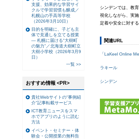
支援、効果的な学習サイ
シンデンでは、教育
クルで学習習慣も醸成／
視化しながら、実施
札幌山の手高等学校
（2026年3月10日）
定着や安全に対する
目的を明確に、子ども主
体で見通しを立てる授業
関連URL
— 札幌に届ける“大樹町
の魅力”／北海道大樹町立
大樹小学校（2026年3月9
「LaKeel Online M
日）
一覧 >>
ラキール
シンデン
おすすめ情報 <PR>
貴社Webサイトの“事例紹
介”記事転載サービス
ICT教育ニュースをスマ
ホでアプリのように読む
方法
イベント・セミナー・体
験会・公開授業の無料告