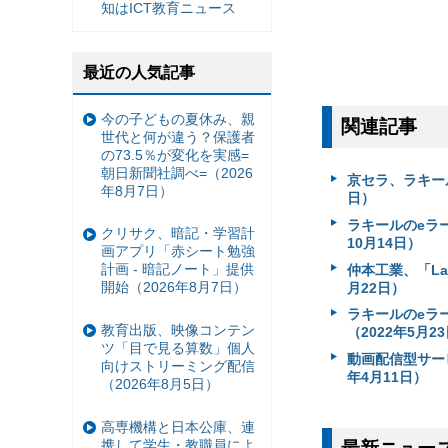
知はICT教育ニュース
最近の人気記事
今の子どもの夏休み、親
関連記事
世代と何が違う？保護者
の73.5％が変化を実感=
朝日新聞社調べ=（2026
京セラ、ラキー
年8月7日）
日）
ラキールのeラーニ
クリサク、暗記・学習計
10月14日）
画アプリ「赤シート勉強
計画 - 暗記ノート」提供
仲本工業、「LaK
開始（2026年8月7日）
月22日）
ラキールのeラ
教育出版、映像コンテン
（2022年5月2
ツ「目で見る算数」個人
動画配信型サービス
向けストリーミング配信
年4月11日）
（2026年8月5日）
高専機構と日本公庫、連
携して学生・教職員によ