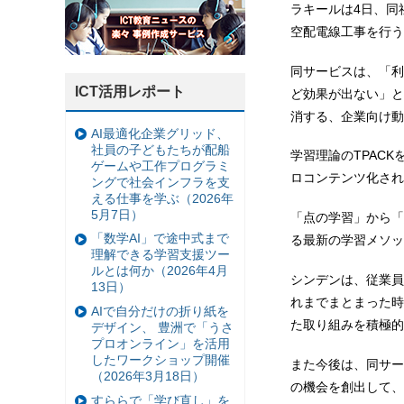
ラキールは4日、同社の
空配電線工事を行う
同サービスは、「利
ICT活用レポート
ど効果が出ない」と
消する、企業向け動
AI最適化企業グリッド、
社員の子どもたちが配船
学習理論のTPAC
ゲームや工作プログラミ
ロコンテンツ化され
ングで社会インフラを支
える仕事を学ぶ（2026年
5月7日）
「点の学習」から「
「数学AI」で途中式まで
る最新の学習メソッ
理解できる学習支援ツー
ルとは何か（2026年4月
シンデンは、従業員
13日）
れまでまとまった時
AIで自分だけの折り紙を
た取り組みを積極的
デザイン、 豊洲で「うさ
プロオンライン」を活用
したワークショップ開催
また今後は、同サー
（2026年3月18日）
の機会を創出して、
すららで「学び直し」を