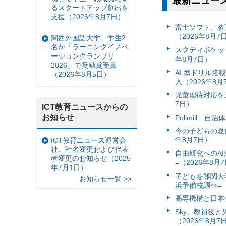
最新ニュー
るスタートアップ創出を
支援（2026年8月7日）
富⼠ソフト、教
（2026年8月7
関西外国語大学、学生2
名が「ラーニングイノベ
スタディポケッ
ーショングランプリ
年8月7日）
2026」で奨励賞受賞
AI 型ドリル
（2026年8月5日）
入（2026年8月
児童虐待対応を支
7日）
ICT教育ニュースからの
お知らせ
Polimill、
今の子どもの夏休
年8月7日）
ICT教育ニュース運営会
社、社名変更および代表
自由研究へのA
者変更のお知らせ（2025
=（2026年8月
年7月1日）
子どもを難関大
お知らせ一覧 >>
浜予備校調べ=（
高専機構と日本
Sky、教員役
（2026年8月7