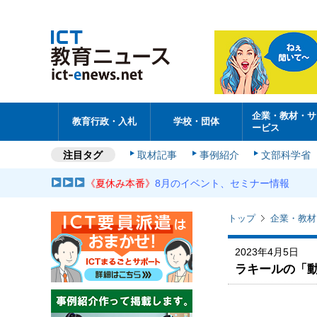
企業・教材・サ
教育行政・入札
学校・団体
ービス
注目タグ
取材記事
事例紹介
文部科学省
《夏休み本番》
8月のイベント、セミナー情報
トップ
企業・教材
2023年4月5日
ラキールの「