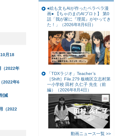
●絵も文もAIが作ったペラペラ漫
画● 【ちゃのまのAIプロト】 第0
話「我が家に『理屈』がやってき
た！」（2026年8月6日）
0月18
用（2022年
「TDXラジオ」Teacher’s
［Shift］File.279 板橋区立志村第
（2022年6
一小学校 田村 久仁子 先生（前
編）（2026年8月4日）
削減
用（2022
動画ニュース一覧 >>