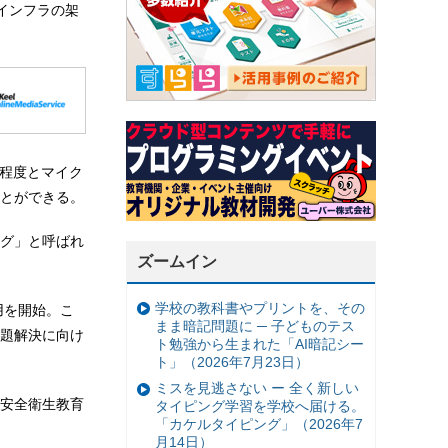
電力インフラの架
分程度とマイク
とができる。
グ」と呼ばれ
ズームイン
学校の教科書やプリントを、その
用を開始。こ
まま暗記問題に ─ 子どものテス
題解決に向け
ト勉強から生まれた「AI暗記シー
ト」（2026年7月23日）
ミスを見逃さない ー 全く新しい
安全衛生教育
タイピング学習を学校へ届ける。
「カケルタイピング」（2026年7
月14日）