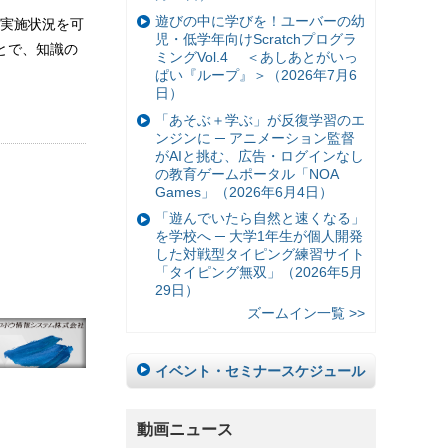
遊びの中に学びを！ユーバーの幼
実施状況を可
児・低学年向けScratchプログラ
とで、知識の
ミングVol.4 ＜あしあとがいっ
ぱい『ループ』＞（2026年7月6
日）
「あそぶ＋学ぶ」が反復学習のエ
ンジンに ─ アニメーション監督
がAIと挑む、広告・ログインなし
の教育ゲームポータル「NOA
Games」（2026年6月4日）
「遊んでいたら自然と速くなる」
を学校へ ─ 大学1年生が個人開発
した対戦型タイピング練習サイト
「タイピング無双」（2026年5月
29日）
ズームイン一覧 >>
イベント・セミナースケジュール
動画ニュース