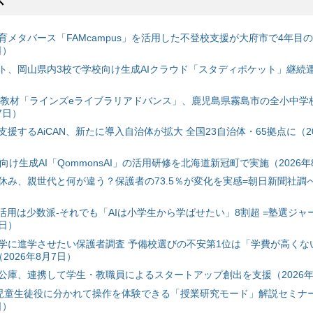
ス
育メタバース「FAMcampus」を活用した不登校支援が大府市で4年目
日）
ト、岡山県内3校で学校向け生成AIクラウド「スタディポケット」継続運用
搭載教材「ラインズeライブラリアドバンス」、鹿児島県霧島市の全小中学
7日）
援するAiCAN、新たに導入自治体が拡大 全国23自治体・65拠点に（20
自治体向け生成AI「QommonsAI」の活用研修を北海道新冠町で実施（2026年
み、親世代と何が違う？保護者の73.5％が変化を実感=朝日新聞社調べ=
I活用は少数派-それでも「AIは小学生から学ばせたい」8割超 =塾選ジャ
7日）
学に進学させたい保護者調査 予備校選びの不安第1位は「学費が高くな
2026年8月7日）
公庫、連携して学生・教職員によるスタートアップ創出を支援（2026年
と児童生徒役に分かれて操作を体験できる「授業研究モード」解説セミナー
日）