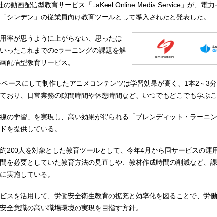
動画配信型教育サービス「LaKeel Online Media Service」が、
「シンデン」の従業員向け教育ツールとして導入されたと発表した。
用率が思うように上がらない、思ったほ
いったこれまでのeラーニングの課題を解
画配信型教育サービス。
Kをベースにして制作したアニメコンテンツは学習効果が高く、1本2～3
ており、日常業務の隙間時間や休憩時間など、いつでもどこでも学ぶこ
線の学習」を実現し、高い効果が得られる「ブレンディット・ラーニン
ドを提供している。
約200人を対象とした教育ツールとして、今年4月から同サービスの運
間を必要としていた教育方法の見直しや、教材作成時間の削減など、課
に実施している。
ビスを活用して、労働安全衛生教育の拡充と効率化を図ることで、労働
安全意識の高い職場環境の実現を目指す方針。