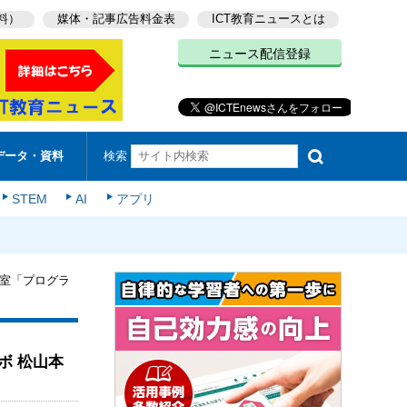
料）
媒体・記事広告料金表
ICT教育ニュースとは
ニュース配信登録
検索
データ・資料
STEM
AI
アプリ
室「プログラ
ボ 松山本