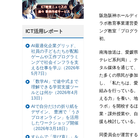
阪急阪神ホールディ
ラボ教育事業運営委
ング教室「プログラ
ICT活用レポート
初。
AI最適化企業グリッド、
社員の子どもたちが配船
南海放送は、愛媛県
ゲームや工作プログラミ
テレビ系列局）。テ
ングで社会インフラを支
タル媒体を通じて、
える仕事を学ぶ（2026年
5月7日）
た多くの県民が参加
「数学AI」で途中式まで
し、「私たちは、愛
理解できる学習支援ツー
組みを行っている。
ルとは何か（2026年4月
13日）
える力」を養い、地
ラボ」を開校するほ
AIで自分だけの折り紙を
デザイン、 豊洲で「うさ
業・課外授業や、自
プロオンライン」を活用
援も検討している。
したワークショップ開催
（2026年3月18日）
同委員会が運営する
すららで「学び直し」を