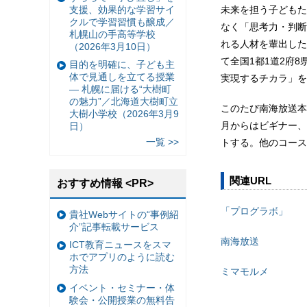
支援、効果的な学習サイ
未来を担う子どもた
クルで学習習慣も醸成／
なく「思考力・判断
札幌山の手高等学校
れる人材を輩出した
（2026年3月10日）
て全国1都1道2府
目的を明確に、子ども主
体で見通しを立てる授業
実現するチカラ」を
— 札幌に届ける“大樹町
の魅力”／北海道大樹町立
このたび南海放送本
大樹小学校（2026年3月9
月からはビギナー、
日）
一覧 >>
トする。他のコース
関連URL
おすすめ情報 <PR>
「プログラボ」
貴社Webサイトの“事例紹
介”記事転載サービス
南海放送
ICT教育ニュースをスマ
ホでアプリのように読む
方法
ミマモルメ
イベント・セミナー・体
験会・公開授業の無料告