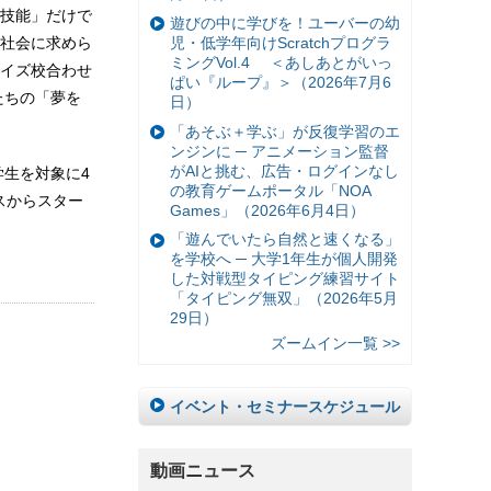
技能」だけで
遊びの中に学びを！ユーバーの幼
児・低学年向けScratchプログラ
社会に求めら
ミングVol.4 ＜あしあとがいっ
イズ校合わせ
ぱい『ループ』＞（2026年7月6
たちの「夢を
日）
「あそぶ＋学ぶ」が反復学習のエ
ンジンに ─ アニメーション監督
がAIと挑む、広告・ログインなし
生を対象に4
の教育ゲームポータル「NOA
スからスター
Games」（2026年6月4日）
「遊んでいたら自然と速くなる」
を学校へ ─ 大学1年生が個人開発
した対戦型タイピング練習サイト
「タイピング無双」（2026年5月
29日）
ズームイン一覧 >>
イベント・セミナースケジュール
動画ニュース