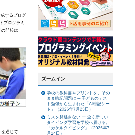
構成するプログ
ットプログラミ
での開校は
ズームイン
学校の教科書やプリントを、その
まま暗記問題に ─ 子どものテス
ト勉強から生まれた「AI暗記シー
ト」（2026年7月23日）
ミスを見逃さない ー 全く新しい
タイピング学習を学校へ届ける。
「カケルタイピング」（2026年7
育を通じて、
月14日）