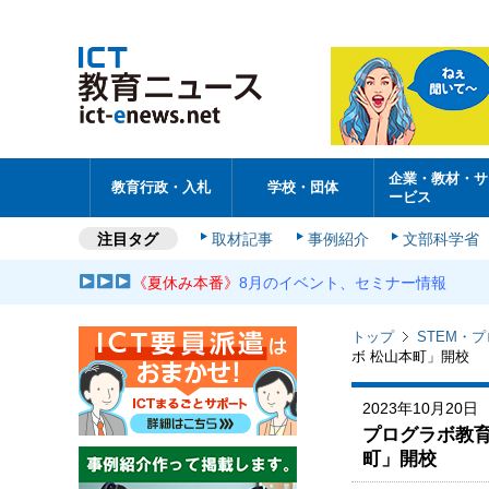
企業・教材・サ
教育行政・入札
学校・団体
ービス
注目タグ
取材記事
事例紹介
文部科学省
《夏休み本番》
8月のイベント、セミナー情報
トップ
STEM・
ボ 松山本町」開校
2023年10月20日
プログラボ教
町」開校