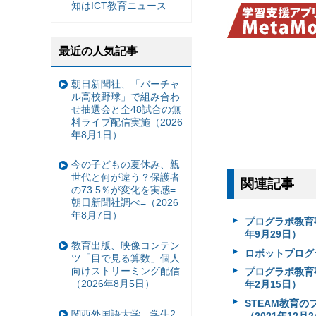
知はICT教育ニュース
最近の人気記事
朝日新聞社、「バーチャ
ル高校野球」で組み合わ
せ抽選会と全48試合の無
料ライブ配信実施（2026
年8月1日）
今の子どもの夏休み、親
世代と何が違う？保護者
関連記事
の73.5％が変化を実感=
朝日新聞社調べ=（2026
年8月7日）
プログラボ教育
年9月29日）
教育出版、映像コンテン
ロボットプログ
ツ「目で見る算数」個人
向けストリーミング配信
プログラボ教育
（2026年8月5日）
年2月15日）
STEAM教育の
関西外国語大学、学生2