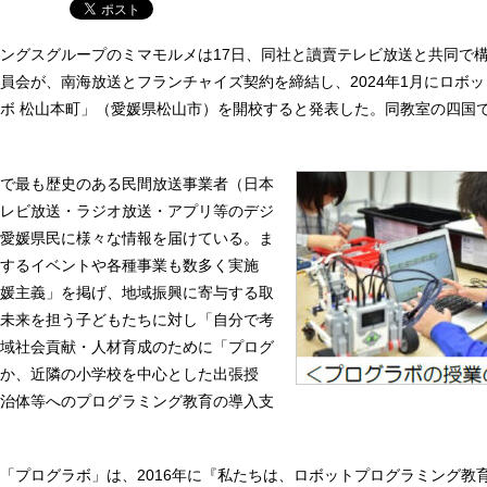
ングスグループのミマモルメは17日、同社と讀賣テレビ放送と共同で
員会が、南海放送とフランチャイズ契約を締結し、2024年1月にロボ
ボ 松山本町」（愛媛県松山市）を開校すると発表した。同教室の四国
で最も歴史のある民間放送事業者（日本
レビ放送・ラジオ放送・アプリ等のデジ
愛媛県民に様々な情報を届けている。ま
するイベントや各種事業も数多く実施
媛主義」を掲げ、地域振興に寄与する取
未来を担う子どもたちに対し「自分で考
域社会貢献・人材育成のために「プログ
か、近隣の小学校を中心とした出張授
治体等へのプログラミング教育の導入支
「プログラボ」は、2016年に『私たちは、ロボットプログラミング教