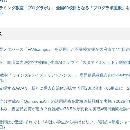
24日）
ラミング教室「プログラボ」、全国60校目となる「プログラボ宝殿」を
日）
ス
育メタバース「FAMcampus」を活用した不登校支援が大府市で4年目
日）
ト、岡山県内3校で学校向け生成AIクラウド「スタディポケット」継続運用
搭載教材「ラインズeライブラリアドバンス」、鹿児島県霧島市の全小中学
7日）
援するAiCAN、新たに導入自治体が拡大 全国23自治体・65拠点に（20
自治体向け生成AI「QommonsAI」の活用研修を北海道新冠町で実施（2026年
み、親世代と何が違う？保護者の73.5％が変化を実感=朝日新聞社調べ=
I活用は少数派-それでも「AIは小学生から学ばせたい」8割超 =塾選ジャ
7日）