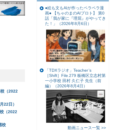
●絵も文もAIが作ったペラペラ漫
画● 【ちゃのまのAIプロト】 第0
話「我が家に『理屈』がやってき
た！」（2026年8月6日）
「TDXラジオ」Teacher’s
［Shift］File.279 板橋区立志村第
一小学校 田村 久仁子 先生（前
編）（2026年8月4日）
（2022
月22日）
（2022
開校
動画ニュース一覧 >>