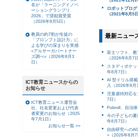
（2021年12月
名が「ラーニングイノベ
ロボットプログ
ーショングランプリ
（2021年8月5
2026」で奨励賞受賞
（2026年8月5日）
教員の約7割が生徒の
最新ニュー
「プロンプト設計力」に
よる学びの深まりを実感
=アルサーガパートナー
富⼠ソフト、教
ズ調べ=（2026年8月3
（2026年8月7
日）
スタディポケッ
年8月7日）
AI 型ドリル
ICT教育ニュースからの
入（2026年8月
お知らせ
児童虐待対応を支
7日）
ICT教育ニュース運営会
Polimill、
社、社名変更および代表
者変更のお知らせ（2025
今の子どもの夏休
年7月1日）
年8月7日）
お知らせ一覧 >>
自由研究へのA
=（2026年8月