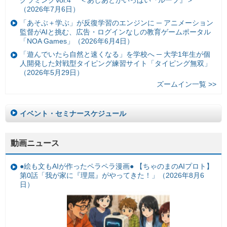
グラミングVol.4 ＜あしあとがいっぱい『ループ』＞
（2026年7月6日）
「あそぶ＋学ぶ」が反復学習のエンジンに ─ アニメーション
監督がAIと挑む、広告・ログインなしの教育ゲームポータル
「NOA Games」（2026年6月4日）
「遊んでいたら自然と速くなる」を学校へ ─ 大学1年生が個
人開発した対戦型タイピング練習サイト「タイピング無双」
（2026年5月29日）
ズームイン一覧 >>
イベント・セミナースケジュール
動画ニュース
●絵も文もAIが作ったペラペラ漫画● 【ちゃのまのAIプロト】
第0話「我が家に『理屈』がやってきた！」（2026年8月6
日）