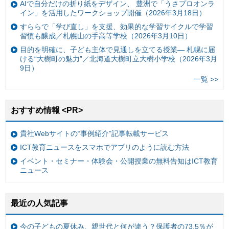
AIで自分だけの折り紙をデザイン、 豊洲で「うさプロオンラ
イン」を活用したワークショップ開催（2026年3月18日）
すららで「学び直し」を支援、効果的な学習サイクルで学習
習慣も醸成／札幌山の手高等学校（2026年3月10日）
目的を明確に、子ども主体で見通しを立てる授業— 札幌に届
ける“大樹町の魅力”／北海道大樹町立大樹小学校（2026年3月
9日）
一覧 >>
おすすめ情報 <PR>
貴社Webサイトの“事例紹介”記事転載サービス
ICT教育ニュースをスマホでアプリのように読む方法
イベント・セミナー・体験会・公開授業の無料告知はICT教育
ニュース
最近の人気記事
今の子どもの夏休み、親世代と何が違う？保護者の73.5％が