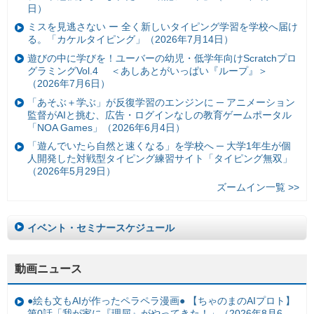
日）
ミスを見逃さない ー 全く新しいタイピング学習を学校へ届け
る。「カケルタイピング」（2026年7月14日）
遊びの中に学びを！ユーバーの幼児・低学年向けScratchプロ
グラミングVol.4 ＜あしあとがいっぱい『ループ』＞
（2026年7月6日）
「あそぶ＋学ぶ」が反復学習のエンジンに ─ アニメーション
監督がAIと挑む、広告・ログインなしの教育ゲームポータル
「NOA Games」（2026年6月4日）
「遊んでいたら自然と速くなる」を学校へ ─ 大学1年生が個
人開発した対戦型タイピング練習サイト「タイピング無双」
（2026年5月29日）
ズームイン一覧 >>
イベント・セミナースケジュール
動画ニュース
●絵も文もAIが作ったペラペラ漫画● 【ちゃのまのAIプロト】
第0話「我が家に『理屈』がやってきた！」（2026年8月6