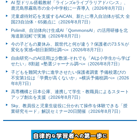
AI 型ドリル搭載教材「ラインズeライブラリアドバンス」、
鹿児島県霧島市の全小中学校に一斉導入（2026年8月7日）
児童虐待対応を支援するAiCAN、新たに導入自治体が拡大 全
国23自治体・65拠点に（2026年8月7日）
Polimill、自治体向け生成AI「QommonsAI」の活用研修を北
海道新冠町で実施（2026年8月7日）
今の子どもの夏休み、親世代と何が違う？保護者の73.5％が
変化を実感=朝日新聞社調べ=（2026年8月7日）
自由研究へのAI活用は少数派-それでも「AIは小学生から学ば
せたい」8割超 =塾選ジャーナル調べ=（2026年8月7日）
子どもを難関大学に進学させたい保護者調査 予備校選びの
不安第1位は「学費が高くないか」=横浜予備校調べ=（2026
年8月7日）
高専機構と日本公庫、連携して学生・教職員によるスタート
アップ創出を支援（2026年8月7日）
Sky、教員役と児童生徒役に分かれて操作を体験できる「授
業研究モード」解説セミナー20日開催（2026年8月7日）