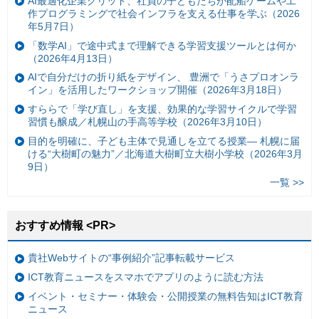
AI最適化企業グリッド、社員の子どもたちが配船ゲームや工
作プログラミングで社会インフラを支える仕事を学ぶ（2026
年5月7日）
「数学AI」で途中式まで理解できる学習支援ツールとは何か
（2026年4月13日）
AIで自分だけの折り紙をデザイン、 豊洲で「うさプロオンラ
イン」を活用したワークショップ開催（2026年3月18日）
すららで「学び直し」を支援、効果的な学習サイクルで学習
習慣も醸成／札幌山の手高等学校（2026年3月10日）
目的を明確に、子ども主体で見通しを立てる授業— 札幌に届
ける“大樹町の魅力”／北海道大樹町立大樹小学校（2026年3月
9日）
一覧 >>
おすすめ情報 <PR>
貴社Webサイトの“事例紹介”記事転載サービス
ICT教育ニュースをスマホでアプリのように読む方法
イベント・セミナー・体験会・公開授業の無料告知はICT教育
ニュース