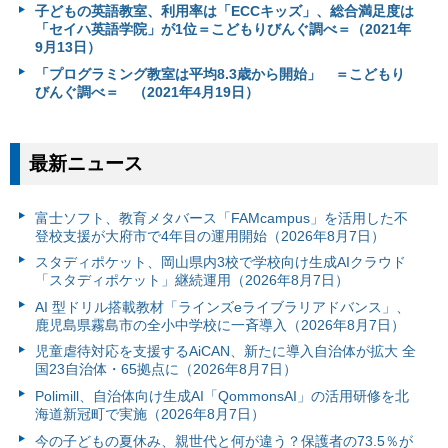
子どもの英語教室、利用率は「ECCキッズ」、総合満足度は
「セイハ英語学院」が1位＝こどもりびんぐ調べ＝（2021年
9月13日）
「プログラミング教室は平均8.3歳から開始」 ＝こどもり
びんぐ調べ＝ （2021年4月19日）
最新ニュース
富⼠ソフト、教育メタバース「FAMcampus」を活用した不
登校支援が大府市で4年目の運用開始（2026年8月7日）
スタディポケット、岡山県内3校で学校向け生成AIクラウド
「スタディポケット」継続運用（2026年8月7日）
AI 型ドリル搭載教材「ラインズeライブラリアドバンス」、
鹿児島県霧島市の全小中学校に一斉導入（2026年8月7日）
児童虐待対応を支援するAiCAN、新たに導入自治体が拡大 全
国23自治体・65拠点に（2026年8月7日）
Polimill、自治体向け生成AI「QommonsAI」の活用研修を北
海道新冠町で実施（2026年8月7日）
今の子どもの夏休み、親世代と何が違う？保護者の73.5％が