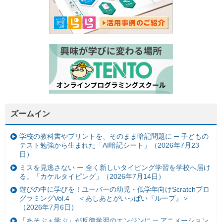
ズームイン
学校の教科書やプリントを、そのまま暗記問題に ─ 子どもの
テスト勉強から生まれた「AI暗記シート」（2026年7月23
日）
ミスを見逃さない ー 全く新しいタイピング学習を学校へ届け
る。「カケルタイピング」（2026年7月14日）
遊びの中に学びを！ユーバーの幼児・低学年向けScratchプロ
グラミングVol.4 ＜あしあとがいっぱい『ループ』＞
（2026年7月6日）
「あそぶ＋学ぶ」が反復学習のエンジンに ─ アニメーション