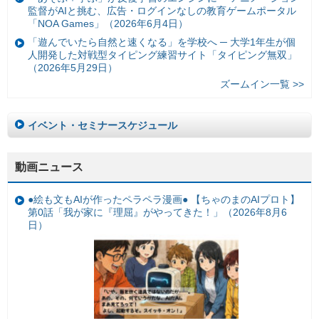
監督がAIと挑む、広告・ログインなしの教育ゲームポータル
「NOA Games」（2026年6月4日）
「遊んでいたら自然と速くなる」を学校へ ─ 大学1年生が個
人開発した対戦型タイピング練習サイト「タイピング無双」
（2026年5月29日）
ズームイン一覧 >>
イベント・セミナースケジュール
動画ニュース
●絵も文もAIが作ったペラペラ漫画● 【ちゃのまのAIプロト】
第0話「我が家に『理屈』がやってきた！」（2026年8月6
日）