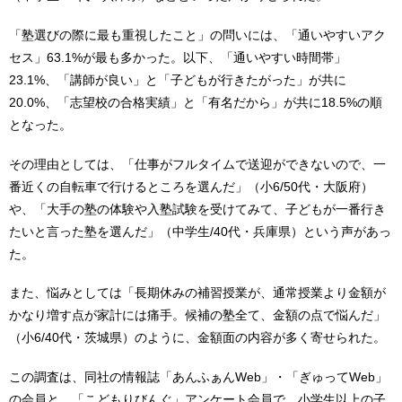
「塾選びの際に最も重視したこと」の問いには、「通いやすいアク
セス」63.1%が最も多かった。以下、「通いやすい時間帯」
23.1%、「講師が良い」と「子どもが行きたがった」が共に
20.0%、「志望校の合格実績」と「有名だから」が共に18.5%の順
となった。
その理由としては、「仕事がフルタイムで送迎ができないので、一
番近くの自転車で行けるところを選んだ」（小6/50代・大阪府）
や、「大手の塾の体験や入塾試験を受けてみて、子どもが一番行き
たいと言った塾を選んだ」（中学生/40代・兵庫県）という声があっ
た。
また、悩みとしては「長期休みの補習授業が、通常授業より金額が
かなり増す点が家計には痛手。候補の塾全て、金額の点で悩んだ」
（小6/40代・茨城県）のように、金額面の内容が多く寄せられた。
この調査は、同社の情報誌「あんふぁんWeb」・「ぎゅってWeb」
の会員と、「こどもりびんぐ」アンケート会員で、小学生以上の子