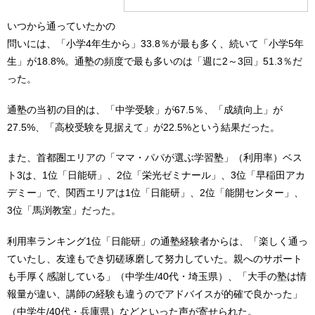
いつから通っていたかの
問いには、「小学4年生から」33.8％が最も多く、続いて「小学5年
生」が18.8%。通塾の頻度で最も多いのは「週に2～3回」51.3％だ
った。
通塾の当初の目的は、「中学受験」が67.5％、「成績向上」が
27.5%、「高校受験を見据えて」が22.5%という結果だった。
また、首都圏エリアの「ママ・パパが選ぶ学習塾」（利用率）ベス
ト3は、1位「日能研」、2位「栄光ゼミナール」、3位「早稲田アカ
デミー」で、関西エリアは1位「日能研」、2位「能開センター」、
3位「馬渕教室」だった。
利用率ランキング1位「日能研」の通塾経験者からは、「楽しく通っ
ていたし、友達もでき切磋琢磨して努力していた。親へのサポート
も手厚く感謝している」（中学生/40代・埼玉県）、「大手の塾は情
報量が違い、講師の経験も違うのでアドバイスが的確で良かった」
（中学生/40代・兵庫県）などといった声が寄せられた。