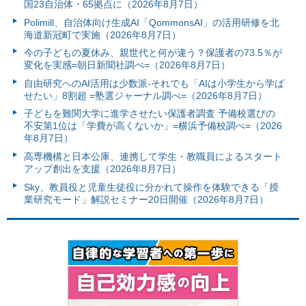
国23自治体・65拠点に（2026年8月7日）
Polimill、自治体向け生成AI「QommonsAI」の活用研修を北
海道新冠町で実施（2026年8月7日）
今の子どもの夏休み、親世代と何が違う？保護者の73.5％が
変化を実感=朝日新聞社調べ=（2026年8月7日）
自由研究へのAI活用は少数派-それでも「AIは小学生から学ば
せたい」8割超 =塾選ジャーナル調べ=（2026年8月7日）
子どもを難関大学に進学させたい保護者調査 予備校選びの
不安第1位は「学費が高くないか」=横浜予備校調べ=（2026
年8月7日）
高専機構と日本公庫、連携して学生・教職員によるスタート
アップ創出を支援（2026年8月7日）
Sky、教員役と児童生徒役に分かれて操作を体験できる「授
業研究モード」解説セミナー20日開催（2026年8月7日）