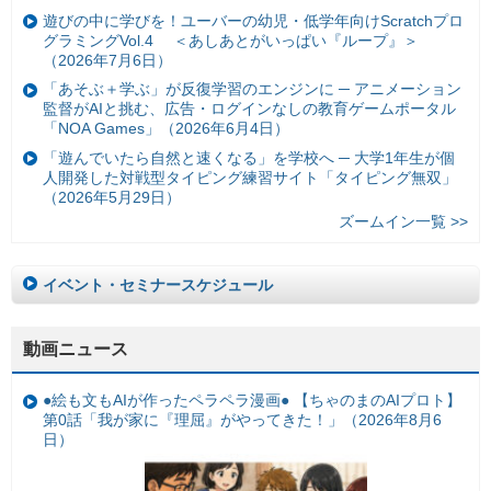
遊びの中に学びを！ユーバーの幼児・低学年向けScratchプロ
グラミングVol.4 ＜あしあとがいっぱい『ループ』＞
（2026年7月6日）
「あそぶ＋学ぶ」が反復学習のエンジンに ─ アニメーション
監督がAIと挑む、広告・ログインなしの教育ゲームポータル
「NOA Games」（2026年6月4日）
「遊んでいたら自然と速くなる」を学校へ ─ 大学1年生が個
人開発した対戦型タイピング練習サイト「タイピング無双」
（2026年5月29日）
ズームイン一覧 >>
イベント・セミナースケジュール
動画ニュース
●絵も文もAIが作ったペラペラ漫画● 【ちゃのまのAIプロト】
第0話「我が家に『理屈』がやってきた！」（2026年8月6
日）