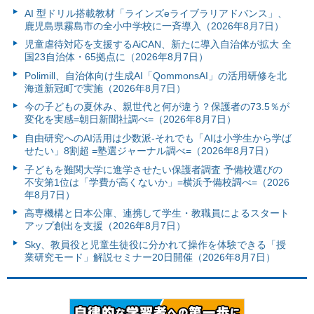
AI 型ドリル搭載教材「ラインズeライブラリアドバンス」、
鹿児島県霧島市の全小中学校に一斉導入（2026年8月7日）
児童虐待対応を支援するAiCAN、新たに導入自治体が拡大 全
国23自治体・65拠点に（2026年8月7日）
Polimill、自治体向け生成AI「QommonsAI」の活用研修を北
海道新冠町で実施（2026年8月7日）
今の子どもの夏休み、親世代と何が違う？保護者の73.5％が
変化を実感=朝日新聞社調べ=（2026年8月7日）
自由研究へのAI活用は少数派-それでも「AIは小学生から学ば
せたい」8割超 =塾選ジャーナル調べ=（2026年8月7日）
子どもを難関大学に進学させたい保護者調査 予備校選びの
不安第1位は「学費が高くないか」=横浜予備校調べ=（2026
年8月7日）
高専機構と日本公庫、連携して学生・教職員によるスタート
アップ創出を支援（2026年8月7日）
Sky、教員役と児童生徒役に分かれて操作を体験できる「授
業研究モード」解説セミナー20日開催（2026年8月7日）