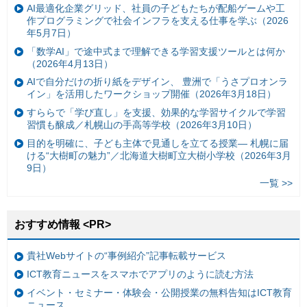
AI最適化企業グリッド、社員の子どもたちが配船ゲームや工
作プログラミングで社会インフラを支える仕事を学ぶ（2026
年5月7日）
「数学AI」で途中式まで理解できる学習支援ツールとは何か
（2026年4月13日）
AIで自分だけの折り紙をデザイン、 豊洲で「うさプロオンラ
イン」を活用したワークショップ開催（2026年3月18日）
すららで「学び直し」を支援、効果的な学習サイクルで学習
習慣も醸成／札幌山の手高等学校（2026年3月10日）
目的を明確に、子ども主体で見通しを立てる授業— 札幌に届
ける“大樹町の魅力”／北海道大樹町立大樹小学校（2026年3月
9日）
一覧 >>
おすすめ情報 <PR>
貴社Webサイトの“事例紹介”記事転載サービス
ICT教育ニュースをスマホでアプリのように読む方法
イベント・セミナー・体験会・公開授業の無料告知はICT教育
ニュース