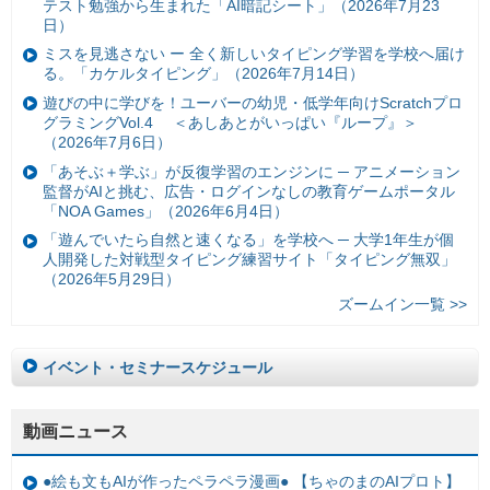
テスト勉強から生まれた「AI暗記シート」（2026年7月23
日）
ミスを見逃さない ー 全く新しいタイピング学習を学校へ届け
る。「カケルタイピング」（2026年7月14日）
遊びの中に学びを！ユーバーの幼児・低学年向けScratchプロ
グラミングVol.4 ＜あしあとがいっぱい『ループ』＞
（2026年7月6日）
「あそぶ＋学ぶ」が反復学習のエンジンに ─ アニメーション
監督がAIと挑む、広告・ログインなしの教育ゲームポータル
「NOA Games」（2026年6月4日）
「遊んでいたら自然と速くなる」を学校へ ─ 大学1年生が個
人開発した対戦型タイピング練習サイト「タイピング無双」
（2026年5月29日）
ズームイン一覧 >>
イベント・セミナースケジュール
動画ニュース
●絵も文もAIが作ったペラペラ漫画● 【ちゃのまのAIプロト】