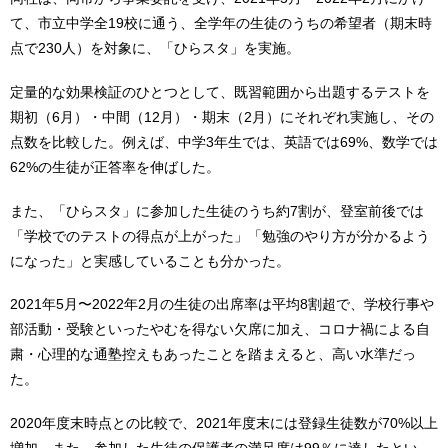
て、市立中学全19校に通う、全学年の生徒のうちの希望者（期末時
点で230人）を対象に、「ひらスタ」を実施。
定量的な効果検証のひとつとして、既習範囲から出題するテストを
期初（6月）・中間（12月）・期末（2月）にそれぞれ実施し、その
点数を比較した。例えば、中学3年生では、英語では69%、数学では
62%の生徒が正答率を伸ばした。
また、「ひらスタ」に参加した生徒のうち約7割が、登室前後では
「学校でのテストの得点が上がった」「勉強のやり方が分かるよう
になった」と実感していることも分かった。
2021年5月〜2022年2月の生徒の出席率は平均8割超で、学校行事や
部活動・受験といったやむを得ない欠席に加え、コロナ禍による自
粛・心理的な通塾控えもあったことを踏まえると、高い水準だっ
た。
2020年度末時点との比較で、2021年度末には登録生徒数が70%以上