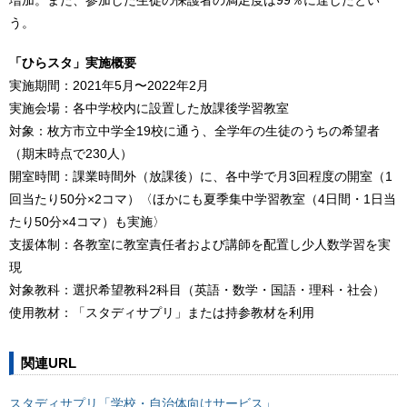
増加。また、参加した生徒の保護者の満足度は99％に達したとい
う。
「ひらスタ」実施概要
実施期間：2021年5月〜2022年2月
実施会場：各中学校内に設置した放課後学習教室
対象：枚方市立中学全19校に通う、全学年の生徒のうちの希望者
（期末時点で230人）
開室時間：課業時間外（放課後）に、各中学で月3回程度の開室（1
回当たり50分×2コマ）〈ほかにも夏季集中学習教室（4日間・1日当
たり50分×4コマ）も実施〉
支援体制：各教室に教室責任者および講師を配置し少人数学習を実
現
対象教科：選択希望教科2科目（英語・数学・国語・理科・社会）
使用教材：「スタディサプリ」または持参教材を利用
関連URL
スタディサプリ「学校・自治体向けサービス」