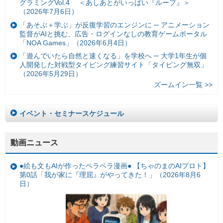
グラミングVol.4 ＜あしあとがいっぱい『ループ』＞
（2026年7月6日）
「あそぶ＋学ぶ」が反復学習のエンジンに ─ アニメーション
監督がAIと挑む、広告・ログインなしの教育ゲームポータル
「NOA Games」（2026年6月4日）
「遊んでいたら自然と速くなる」を学校へ ─ 大学1年生が個
人開発した対戦型タイピング練習サイト「タイピング無双」
（2026年5月29日）
ズームイン一覧 >>
イベント・セミナースケジュール
動画ニュース
●絵も文もAIが作ったペラペラ漫画● 【ちゃのまのAIプロト】
第0話「我が家に『理屈』がやってきた！」（2026年8月6
日）