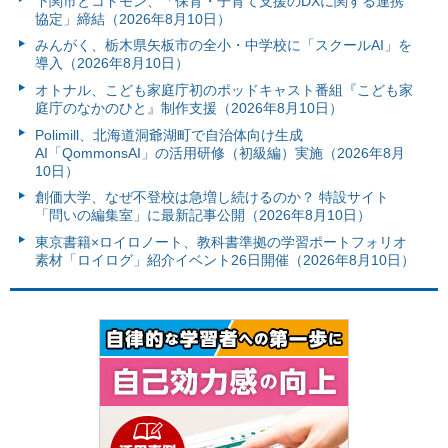
下関市とコドモン、「保育・子育て支援のDXに関する連携
協定」締結（2026年8月10日）
みんがく、栃木県矢板市の全小・中学校に「スクールAI」を
導入（2026年8月10日）
オトナル、こども家庭庁初のポッドキャスト番組『こども家
庭庁のなかのひと』制作支援（2026年8月10日）
Polimill、北海道洞爺湖町で自治体向け生成
AI「QommonsAI」の活用研修（初級編）実施（2026年8月
10日）
創価大学、なぜ不登校は急増し続けるのか？ 特設サイト
「問いの編集室」に最新記事公開（2026年8月10日）
東京書籍×ロイロノート、教科書準拠の学習ポートフォリオ
素材「ロイログ」紹介イベント26日開催（2026年8月10日）