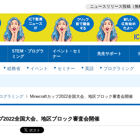
ニュースリリース投稿（無
STEM・プログラ
イベント・セミ
先生サポート
ミング
ナー
総務省
イベント
セミナー
英語
プログラミング
プログラミング
Minecraftカップ2022全国大会、地区ブロック審査会開催
tカップ2022全国大会、地区ブロック審査会開催