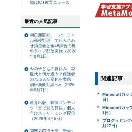
知はICT教育ニュース
最近の人気記事
朝日新聞社、「バーチャ
ル高校野球」で組み合わ
せ抽選会と全48試合の無
料ライブ配信実施（2026
年8月1日）
今の子どもの夏休み、親
世代と何が違う？保護者
関連記事
の73.5％が変化を実感=
朝日新聞社調べ=（2026
年8月7日）
Minecraf
日）
教育出版、映像コンテン
Minecraf
ツ「目で見る算数」個人
1日）
向けストリーミング配信
（2026年8月5日）
プログラミング作
月27日）
関西外国語大学、学生2