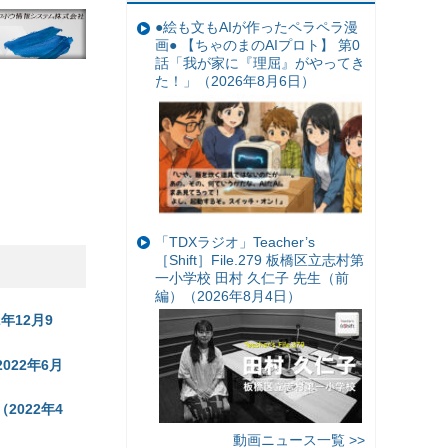
●絵も文もAIが作ったペラペラ漫
画● 【ちゃのまのAIプロト】 第0
話「我が家に『理屈』がやってき
た！」（2026年8月6日）
「TDXラジオ」Teacher’s
［Shift］File.279 板橋区立志村第
一小学校 田村 久仁子 先生（前
編）（2026年8月4日）
年12月9
022年6月
2022年4
動画ニュース一覧 >>