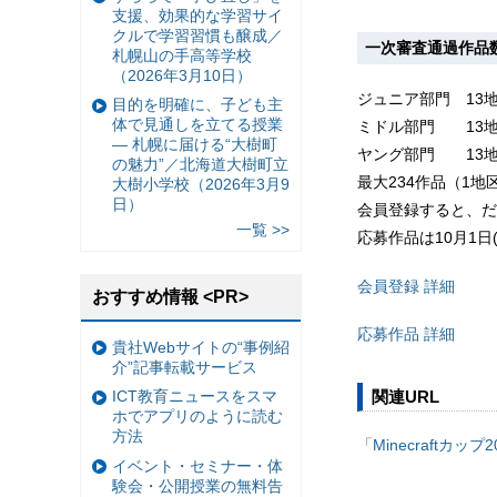
支援、効果的な学習サイ
クルで学習習慣も醸成／
一次審査通過作品
札幌山の手高等学校
（2026年3月10日）
ジュニア部門 13地
目的を明確に、子ども主
体で見通しを立てる授業
ミドル部門 13地
— 札幌に届ける“大樹町
ヤング部門 13地
の魅力”／北海道大樹町立
最大234作品（1地
大樹小学校（2026年3月9
日）
会員登録すると、だ
一覧 >>
応募作品は10月1日
会員登録 詳細
おすすめ情報 <PR>
応募作品 詳細
貴社Webサイトの“事例紹
介”記事転載サービス
関連URL
ICT教育ニュースをスマ
ホでアプリのように読む
方法
「Minecraftカッ
イベント・セミナー・体
験会・公開授業の無料告