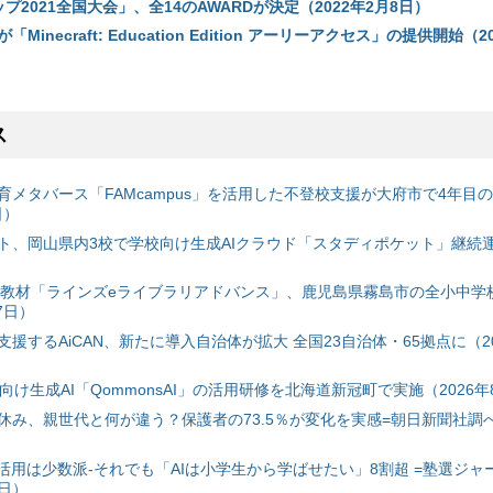
tカップ2021全国大会」、全14のAWARDが決定（2022年2月8日）
inecraft: Education Edition アーリーアクセス」の提供開始（2
ス
育メタバース「FAMcampus」を活用した不登校支援が大府市で4年目
日）
ト、岡山県内3校で学校向け生成AIクラウド「スタディポケット」継続運用
搭載教材「ラインズeライブラリアドバンス」、鹿児島県霧島市の全小中学
7日）
援するAiCAN、新たに導入自治体が拡大 全国23自治体・65拠点に（20
自治体向け生成AI「QommonsAI」の活用研修を北海道新冠町で実施（2026年
み、親世代と何が違う？保護者の73.5％が変化を実感=朝日新聞社調べ=
I活用は少数派-それでも「AIは小学生から学ばせたい」8割超 =塾選ジャ
7日）