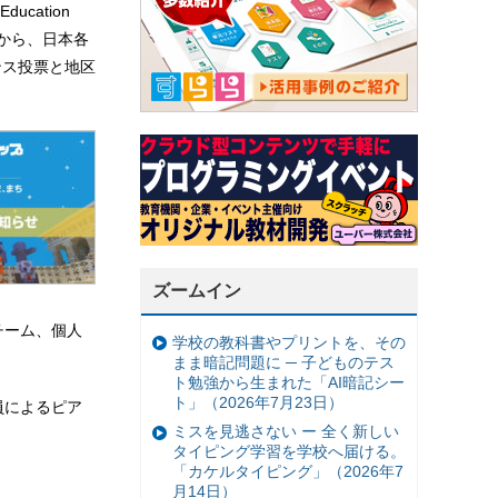
ucation
0月から、日本各
ンス投票と地区
ズームイン
チーム、個人
学校の教科書やプリントを、その
まま暗記問題に ─ 子どものテス
ト勉強から生まれた「AI暗記シー
ト」（2026年7月23日）
員によるピア
ミスを見逃さない ー 全く新しい
タイピング学習を学校へ届ける。
「カケルタイピング」（2026年7
月14日）