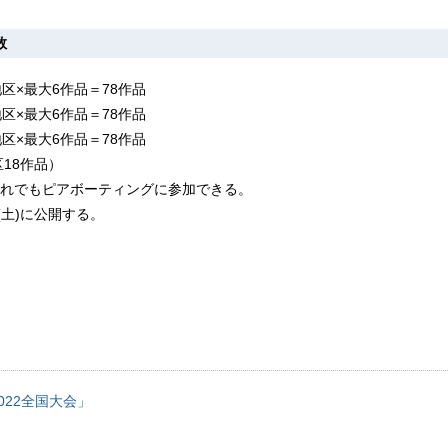
数
区×最大6作品＝78作品
区×最大6作品＝78作品
区×最大6作品＝78作品
区18作品）
れでもピアボーティングに参加できる。
(土)に公開する。
プ2022全国大会」