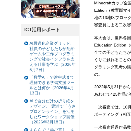
Minecraftカップ
Edition（教育版
地の13地区ブロッ
審査員による二次審
ICT活用レポート
本大会は、世界各国の
AI最適化企業グリッド、
Education Ed
社員の子どもたちが配船
全ての子どもたちが
ゲームや工作プログラミ
ングで社会インフラを支
くりに触れることの
える仕事を学ぶ（2026年
グラミング思考の醸
5月7日）
の。
「数学AI」で途中式まで
理解できる学習支援ツー
2022年5⽉31
ルとは何か（2026年4月
13日）
あわせて425作品
AIで自分だけの折り紙を
デザイン、 豊洲で「うさ
一次審査では、10
プロオンライン」を活用
ボーティング（相互
したワークショップ開催
（2026年3月18日）
一次審査通過作品数
すららで「学び直し」を