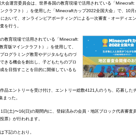
全国⼤会運営委員会は、世界各国の教育現場で活用されている「Minecraft: Ed
マインクラフト）」を使用した「Minecraftカップ2022全国大会」で、1
クにおいて、オンラインピアボーティングによる一次審査・オーディエ
査を行う。
教育現場で活用されている「Minecraft:
ition（教育版マインクラフト）」を使用して、
プログラミング教育やデジタルなものづ
できる機会を創出し、子どもたちのプロ
成を目指すことを目的に開催しているも
⽇から作品エントリーを受け付け、エントリー総数4121人のうち、応募した
が集まった。
月1日(土)〜16(日)の期間内に、登録済みの会員・地区ブロック代表審査
投票）が行われます。
は下記のとおり。