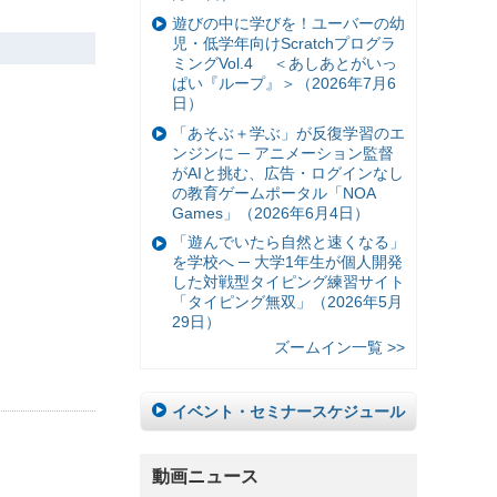
遊びの中に学びを！ユーバーの幼
児・低学年向けScratchプログラ
ミングVol.4 ＜あしあとがいっ
ぱい『ループ』＞（2026年7月6
日）
「あそぶ＋学ぶ」が反復学習のエ
ンジンに ─ アニメーション監督
がAIと挑む、広告・ログインなし
の教育ゲームポータル「NOA
Games」（2026年6月4日）
「遊んでいたら自然と速くなる」
を学校へ ─ 大学1年生が個人開発
した対戦型タイピング練習サイト
「タイピング無双」（2026年5月
29日）
ズームイン一覧 >>
イベント・セミナースケジュール
動画ニュース