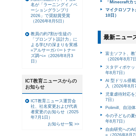
「Minecraf
名が「ラーニングイノベ
マイクロソフトが「M
ーショングランプリ
10日）
2026」で奨励賞受賞
（2026年8月5日）
教員の約7割が生徒の
最新ニュー
「プロンプト設計力」に
よる学びの深まりを実感
=アルサーガパートナー
富⼠ソフト、教
ズ調べ=（2026年8月3
（2026年8月7
日）
スタディポケッ
年8月7日）
AI 型ドリル
ICT教育ニュースからの
入（2026年8月
お知らせ
児童虐待対応を支
7日）
ICT教育ニュース運営会
社、社名変更および代表
Polimill、
者変更のお知らせ（2025
今の子どもの夏休
年7月1日）
年8月7日）
お知らせ一覧 >>
自由研究へのA
=（2026年8月