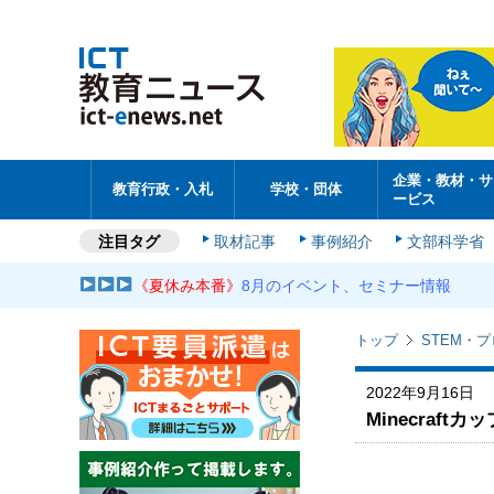
企業・教材・サ
教育行政・入札
学校・団体
ービス
注目タグ
取材記事
事例紹介
文部科学省
《夏休み本番》
8月のイベント、セミナー情報
トップ
STEM・
2022年9月16日
Minecraf