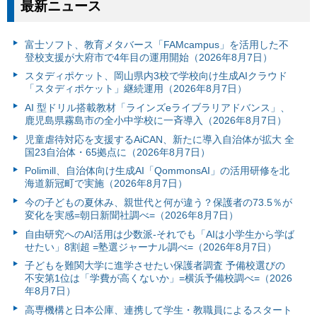
最新ニュース
富⼠ソフト、教育メタバース「FAMcampus」を活用した不
登校支援が大府市で4年目の運用開始（2026年8月7日）
スタディポケット、岡山県内3校で学校向け生成AIクラウド
「スタディポケット」継続運用（2026年8月7日）
AI 型ドリル搭載教材「ラインズeライブラリアドバンス」、
鹿児島県霧島市の全小中学校に一斉導入（2026年8月7日）
児童虐待対応を支援するAiCAN、新たに導入自治体が拡大 全
国23自治体・65拠点に（2026年8月7日）
Polimill、自治体向け生成AI「QommonsAI」の活用研修を北
海道新冠町で実施（2026年8月7日）
今の子どもの夏休み、親世代と何が違う？保護者の73.5％が
変化を実感=朝日新聞社調べ=（2026年8月7日）
自由研究へのAI活用は少数派-それでも「AIは小学生から学ば
せたい」8割超 =塾選ジャーナル調べ=（2026年8月7日）
子どもを難関大学に進学させたい保護者調査 予備校選びの
不安第1位は「学費が高くないか」=横浜予備校調べ=（2026
年8月7日）
高専機構と日本公庫、連携して学生・教職員によるスタート