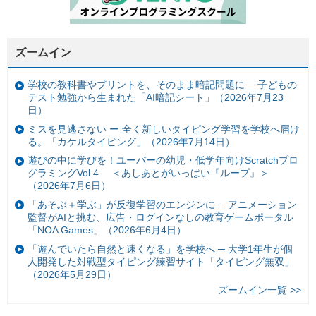
ズームイン
学校の教科書やプリントを、そのまま暗記問題に ─ 子どもの
テスト勉強から生まれた「AI暗記シート」（2026年7月23
日）
ミスを見逃さない ー 全く新しいタイピング学習を学校へ届け
る。「カケルタイピング」（2026年7月14日）
遊びの中に学びを！ユーバーの幼児・低学年向けScratchプロ
グラミングVol.4 ＜あしあとがいっぱい『ループ』＞
（2026年7月6日）
「あそぶ＋学ぶ」が反復学習のエンジンに ─ アニメーション
監督がAIと挑む、広告・ログインなしの教育ゲームポータル
「NOA Games」（2026年6月4日）
「遊んでいたら自然と速くなる」を学校へ ─ 大学1年生が個
人開発した対戦型タイピング練習サイト「タイピング無双」
（2026年5月29日）
ズームイン一覧 >>