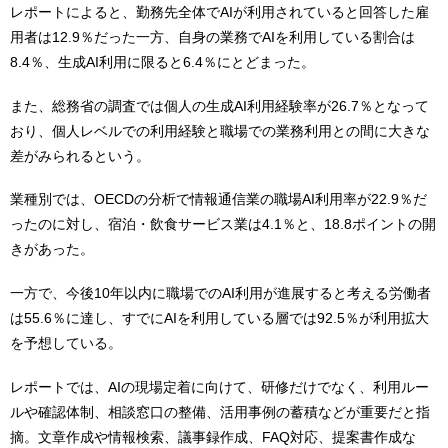
レポートによると、勤務先全体でAIが利用されていると回答した雇
用者は12.9％だった一方、自身の業務でAIを利用している割合は
8.4％、生成AI利用に限ると6.4％にとどまった。
また、総務省の調査では個人の生成AI利用経験率が26.7％となって
おり、個人レベルでの利用経験と職場での業務利用との間に大きな
差がみられるという。
業種別では、OECDの分析で情報通信業の職場AI利用率が22.9％だ
ったのに対し、宿泊・飲食サービス業は4.1％と、18.8ポイントの開
きがあった。
一方で、今後10年以内に職場でのAI利用が進展すると考える労働者
は55.6％に達し、すでにAIを利用している層では92.5％が利用拡大
を予想している。
レポートでは、AIの現場定着に向けて、研修だけでなく、利用ルー
ルや確認体制、相談窓口の整備、活用事例の蓄積などが重要だと指
摘。文章作成や情報検索、議事録作成、FAQ対応、提案書作成な