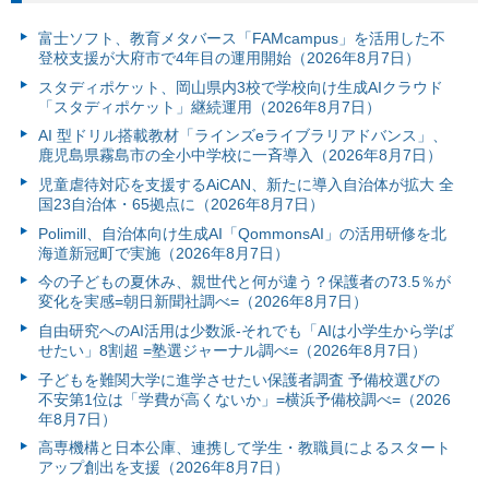
富⼠ソフト、教育メタバース「FAMcampus」を活用した不
登校支援が大府市で4年目の運用開始（2026年8月7日）
スタディポケット、岡山県内3校で学校向け生成AIクラウド
「スタディポケット」継続運用（2026年8月7日）
AI 型ドリル搭載教材「ラインズeライブラリアドバンス」、
鹿児島県霧島市の全小中学校に一斉導入（2026年8月7日）
児童虐待対応を支援するAiCAN、新たに導入自治体が拡大 全
国23自治体・65拠点に（2026年8月7日）
Polimill、自治体向け生成AI「QommonsAI」の活用研修を北
海道新冠町で実施（2026年8月7日）
今の子どもの夏休み、親世代と何が違う？保護者の73.5％が
変化を実感=朝日新聞社調べ=（2026年8月7日）
自由研究へのAI活用は少数派-それでも「AIは小学生から学ば
せたい」8割超 =塾選ジャーナル調べ=（2026年8月7日）
子どもを難関大学に進学させたい保護者調査 予備校選びの
不安第1位は「学費が高くないか」=横浜予備校調べ=（2026
年8月7日）
高専機構と日本公庫、連携して学生・教職員によるスタート
アップ創出を支援（2026年8月7日）