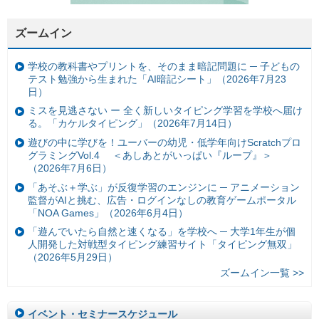
ズームイン
学校の教科書やプリントを、そのまま暗記問題に ─ 子どもの
テスト勉強から生まれた「AI暗記シート」（2026年7月23
日）
ミスを見逃さない ー 全く新しいタイピング学習を学校へ届け
る。「カケルタイピング」（2026年7月14日）
遊びの中に学びを！ユーバーの幼児・低学年向けScratchプロ
グラミングVol.4 ＜あしあとがいっぱい『ループ』＞
（2026年7月6日）
「あそぶ＋学ぶ」が反復学習のエンジンに ─ アニメーション
監督がAIと挑む、広告・ログインなしの教育ゲームポータル
「NOA Games」（2026年6月4日）
「遊んでいたら自然と速くなる」を学校へ ─ 大学1年生が個
人開発した対戦型タイピング練習サイト「タイピング無双」
（2026年5月29日）
ズームイン一覧 >>
イベント・セミナースケジュール