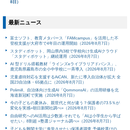
8日）
最新ニュース
富⼠ソフト、教育メタバース「FAMcampus」を活用した不
登校支援が大府市で4年目の運用開始（2026年8月7日）
スタディポケット、岡山県内3校で学校向け生成AIクラウド
「スタディポケット」継続運用（2026年8月7日）
AI 型ドリル搭載教材「ラインズeライブラリアドバンス」、
鹿児島県霧島市の全小中学校に一斉導入（2026年8月7日）
児童虐待対応を支援するAiCAN、新たに導入自治体が拡大 全
国23自治体・65拠点に（2026年8月7日）
Polimill、自治体向け生成AI「QommonsAI」の活用研修を北
海道新冠町で実施（2026年8月7日）
今の子どもの夏休み、親世代と何が違う？保護者の73.5％が
変化を実感=朝日新聞社調べ=（2026年8月7日）
自由研究へのAI活用は少数派-それでも「AIは小学生から学ば
せたい」8割超 =塾選ジャーナル調べ=（2026年8月7日）
子どもを難関大学に進学させたい保護者調査 予備校選びの