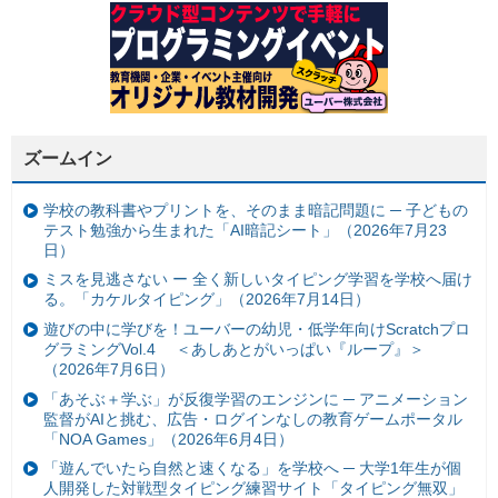
ズームイン
学校の教科書やプリントを、そのまま暗記問題に ─ 子どもの
テスト勉強から生まれた「AI暗記シート」（2026年7月23
日）
ミスを見逃さない ー 全く新しいタイピング学習を学校へ届け
る。「カケルタイピング」（2026年7月14日）
遊びの中に学びを！ユーバーの幼児・低学年向けScratchプロ
グラミングVol.4 ＜あしあとがいっぱい『ループ』＞
（2026年7月6日）
「あそぶ＋学ぶ」が反復学習のエンジンに ─ アニメーション
監督がAIと挑む、広告・ログインなしの教育ゲームポータル
「NOA Games」（2026年6月4日）
「遊んでいたら自然と速くなる」を学校へ ─ 大学1年生が個
人開発した対戦型タイピング練習サイト「タイピング無双」