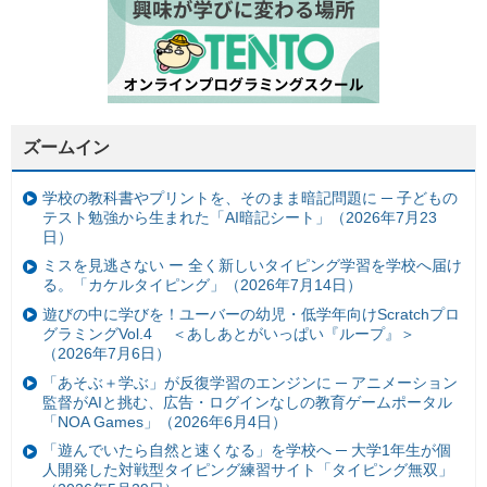
ズームイン
学校の教科書やプリントを、そのまま暗記問題に ─ 子どもの
テスト勉強から生まれた「AI暗記シート」（2026年7月23
日）
ミスを見逃さない ー 全く新しいタイピング学習を学校へ届け
る。「カケルタイピング」（2026年7月14日）
遊びの中に学びを！ユーバーの幼児・低学年向けScratchプロ
グラミングVol.4 ＜あしあとがいっぱい『ループ』＞
（2026年7月6日）
「あそぶ＋学ぶ」が反復学習のエンジンに ─ アニメーション
監督がAIと挑む、広告・ログインなしの教育ゲームポータル
「NOA Games」（2026年6月4日）
「遊んでいたら自然と速くなる」を学校へ ─ 大学1年生が個
人開発した対戦型タイピング練習サイト「タイピング無双」