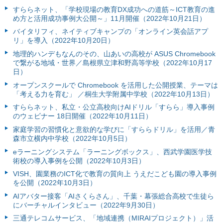
すららネット、「学校現場の教育DX成功への道筋～ICT教育の進
め方と活用成功事例大公開～」11月開催（2022年10月21日）
バイタリフィ、ネイティブキャンプの「オンライン英会話アプ
リ」を導入（2022年10月20日）
地理的ハンデもなんのその、山あいの高校が ASUS Chromebook
で繋がる地域・世界／島根県立津和野高等学校（2022年10月17
日）
オープンスクールで Chromebook を活用した公開授業、テーマは
「考える力を育む」 ／桐生大学附属中学校（2022年10月13日）
すららネット、私立・公立高校向けAIドリル「すらら」導入事例
のウェビナー 18日開催（2022年10月11日）
家庭学習の習慣化と意欲的な学びに「すららドリル」を活用／青
森市立横内中学校（2022年10月5日）
eラーニングシステム「ラーニングボックス」、西武学園医学技
術校の導入事例を公開（2022年10月3日）
VISH、園業務のICT化で教育の質向上 うえだこども園の導入事例
を公開（2022年10月3日）
AIアバター接客「AIさくらさん」、千葉・幕張総合高校で生徒ら
にバーチャルインタビュー（2022年9月30日）
三通テレコムサービス、「地域連携（MIRAIプロジェクト）」活