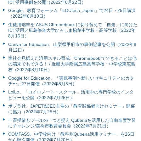
ICT活用事例を公開（2022年8月22日）
Google、教育フォーラム「EDUtech_Japan」で24日・25日講演
（2022年8月19日）
生徒用端末を ASUS Chromebook に切り替えて「自走」に向けた
ICT活用／広島修道大学ひろしま協創中学校・高等学校（2022年
8月16日）
Canva for Education、山梨県甲府市の事例記事を公開（2022年8
月12日）
実社会見据えた汎用スキル育成、Chromebook でできることは他
の端末でもできる！ / 近畿大学附属広島高等学校・中学校東広島
校（2022年8月10日）
Google for Education、「実践事例〜新しいセキュリティのカタ
チ〜」27日開催（2022年8月5日）
LoiLo、「ロイロノート・スクール」活用中の専門学校のインタ
ビューを公開（2022年7月25日）
ポプラ社、JAPET&CEC主催の「教育関係者向けセミナー」開催
に協力（2022年7月25日）
一斉授業もツールの一つと捉え Qubenaを活用した自由進度学習
にチャレンジ/美祢市教育委員会（2022年7月21日）
COMPASS、中学校向け「教科別Qubena活用セミナー」を26日
から順次開催（2022年7月20日）