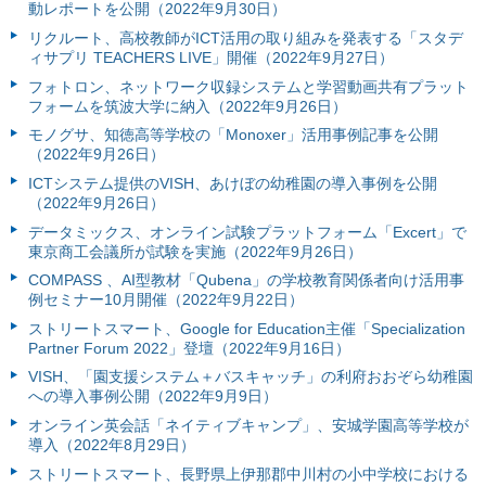
動レポートを公開（2022年9月30日）
リクルート、高校教師がICT活用の取り組みを発表する「スタデ
ィサプリ TEACHERS LIVE」開催（2022年9月27日）
フォトロン、ネットワーク収録システムと学習動画共有プラット
フォームを筑波大学に納入（2022年9月26日）
モノグサ、知徳高等学校の「Monoxer」活用事例記事を公開
（2022年9月26日）
ICTシステム提供のVISH、あけぼの幼稚園の導入事例を公開
（2022年9月26日）
データミックス、オンライン試験プラットフォーム「Excert」で
東京商工会議所が試験を実施（2022年9月26日）
COMPASS 、AI型教材「Qubena」の学校教育関係者向け活用事
例セミナー10月開催（2022年9月22日）
ストリートスマート、Google for Education主催「Specialization
Partner Forum 2022」登壇（2022年9月16日）
VISH、「園支援システム＋バスキャッチ」の利府おおぞら幼稚園
への導入事例公開（2022年9月9日）
オンライン英会話「ネイティブキャンプ」、安城学園高等学校が
導入（2022年8月29日）
ストリートスマート、長野県上伊那郡中川村の小中学校における