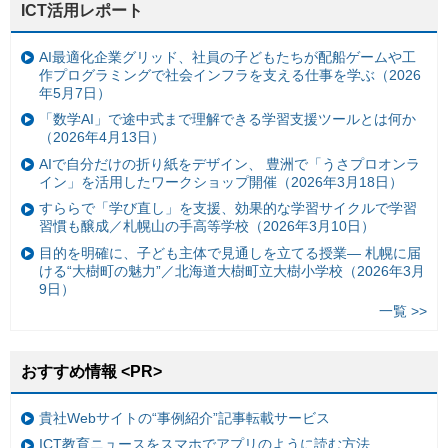
ICT活用レポート
AI最適化企業グリッド、社員の子どもたちが配船ゲームや工
作プログラミングで社会インフラを支える仕事を学ぶ（2026
年5月7日）
「数学AI」で途中式まで理解できる学習支援ツールとは何か
（2026年4月13日）
AIで自分だけの折り紙をデザイン、 豊洲で「うさプロオンラ
イン」を活用したワークショップ開催（2026年3月18日）
すららで「学び直し」を支援、効果的な学習サイクルで学習
習慣も醸成／札幌山の手高等学校（2026年3月10日）
目的を明確に、子ども主体で見通しを立てる授業— 札幌に届
ける“大樹町の魅力”／北海道大樹町立大樹小学校（2026年3月
9日）
一覧 >>
おすすめ情報 <PR>
貴社Webサイトの“事例紹介”記事転載サービス
ICT教育ニュースをスマホでアプリのように読む方法