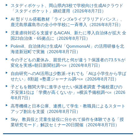
スタディポケット、岡山県内3校で学校向け生成AIクラウド
「スタディポケット」継続運用（2026年8月7日）
AI 型ドリル搭載教材「ラインズeライブラリアドバンス」、
鹿児島県霧島市の全小中学校に一斉導入（2026年8月7日）
児童虐待対応を支援するAiCAN、新たに導入自治体が拡大 全
国23自治体・65拠点に（2026年8月7日）
Polimill、自治体向け生成AI「QommonsAI」の活用研修を北
海道新冠町で実施（2026年8月7日）
今の子どもの夏休み、親世代と何が違う？保護者の73.5％が
変化を実感=朝日新聞社調べ=（2026年8月7日）
自由研究へのAI活用は少数派-それでも「AIは小学生から学ば
せたい」8割超 =塾選ジャーナル調べ=（2026年8月7日）
子どもを難関大学に進学させたい保護者調査 予備校選びの
不安第1位は「学費が高くないか」=横浜予備校調べ=（2026
年8月7日）
高専機構と日本公庫、連携して学生・教職員によるスタート
アップ創出を支援（2026年8月7日）
Sky、教員役と児童生徒役に分かれて操作を体験できる「授
業研究モード」解説セミナー20日開催（2026年8月7日）