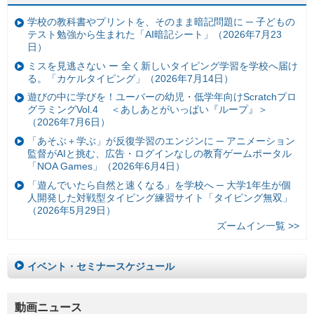
学校の教科書やプリントを、そのまま暗記問題に ─ 子どもの
テスト勉強から生まれた「AI暗記シート」（2026年7月23
日）
ミスを見逃さない ー 全く新しいタイピング学習を学校へ届け
る。「カケルタイピング」（2026年7月14日）
遊びの中に学びを！ユーバーの幼児・低学年向けScratchプロ
グラミングVol.4 ＜あしあとがいっぱい『ループ』＞
（2026年7月6日）
「あそぶ＋学ぶ」が反復学習のエンジンに ─ アニメーション
監督がAIと挑む、広告・ログインなしの教育ゲームポータル
「NOA Games」（2026年6月4日）
「遊んでいたら自然と速くなる」を学校へ ─ 大学1年生が個
人開発した対戦型タイピング練習サイト「タイピング無双」
（2026年5月29日）
ズームイン一覧 >>
イベント・セミナースケジュール
動画ニュース