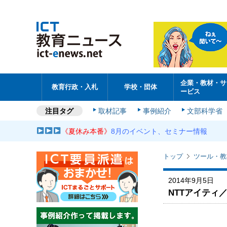
企業・教材・サ
教育行政・入札
学校・団体
ービス
注目タグ
取材記事
事例紹介
文部科学省
《夏休み本番》
8月のイベント、セミナー情報
トップ
ツール・教
2014年9月5日
NTTアイティ