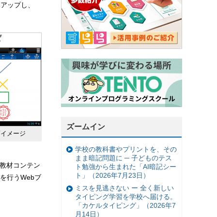
ンアップし、
ズームイン
面イメージ
学校の教科書やプリントを、その
まま暗記問題に ─ 子どものテス
、教材コンテン
ト勉強から生まれた「AI暗記シー
ト」（2026年7月23日）
を行うWebブ
ミスを見逃さない ー 全く新しい
タイピング学習を学校へ届ける。
「カケルタイピング」（2026年7
月14日）