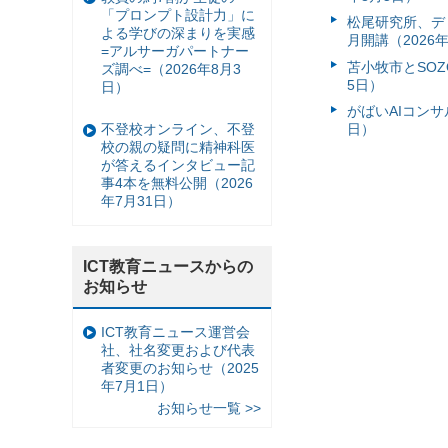
「プロンプト設計力」に
松尾研究所、ディ
よる学びの深まりを実感
月開講（2026
=アルサーガパートナー
苫小牧市とSO
ズ調べ=（2026年8月3
5日）
日）
がばいAIコンサ
不登校オンライン、不登
日）
校の親の疑問に精神科医
が答えるインタビュー記
事4本を無料公開（2026
年7月31日）
ICT教育ニュースからの
お知らせ
ICT教育ニュース運営会
社、社名変更および代表
者変更のお知らせ（2025
年7月1日）
お知らせ一覧 >>