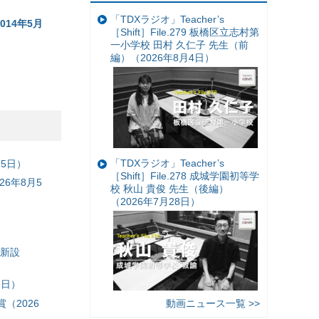
「TDXラジオ」Teacher’s
14年5月
［Shift］File.279 板橋区立志村第
一小学校 田村 久仁子 先生（前
編）（2026年8月4日）
「TDXラジオ」Teacher’s
月5日）
［Shift］File.278 成城学園初等学
6年8月5
校 秋山 貴俊 先生（後編）
（2026年7月28日）
）
」新設
5日）
（2026
動画ニュース一覧 >>