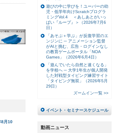
遊びの中に学びを！ユーバーの幼
児・低学年向けScratchプログラ
ミングVol.4 ＜あしあとがいっ
ぱい『ループ』＞（2026年7月6
日）
「あそぶ＋学ぶ」が反復学習のエ
ンジンに ─ アニメーション監督
がAIと挑む、広告・ログインなし
の教育ゲームポータル「NOA
Games」（2026年6月4日）
「遊んでいたら自然と速くなる」
を学校へ ─ 大学1年生が個人開発
した対戦型タイピング練習サイト
「タイピング無双」（2026年5月
29日）
ズームイン一覧 >>
イベント・セミナースケジュール
8月10
動画ニュース