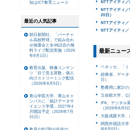
NTTアイティ／
知はICT教育ニュース
NTTアイティ
20日）
最近の人気記事
NTTアイティ／
NTTアイティ／『
朝日新聞社、「バーチャ
ル高校野球」で組み合わ
せ抽選会と全48試合の無
料ライブ配信実施（2026
最新ニュー
年8月1日）
ベネッセ、「ミラ
教育出版、映像コンテン
ツ「目で見る算数」個人
総務省、データ
向けストリーミング配信
日）
（2026年8月5日）
塾費用に家計の負
立命館大学、公認
青山学院大学、青山キャ
ンパスに「統計データサ
IPA、デジタ
イエンス学環」2027年4
（2026年8月5
月開設予定（2026年7月
大阪成蹊大学、高
31日）
関西外国語大学
年8月5日）
教員の約7割が生徒の