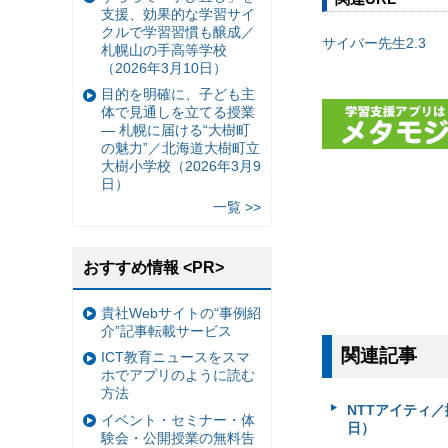
支援、効果的な学習サイ
クルで学習習慣も醸成／
サイバー先生2.3
札幌山の手高等学校
（2026年3月10日）
目的を明確に、子ども主
体で見通しを立てる授業
— 札幌に届ける“大樹町
の魅力”／北海道大樹町立
大樹小学校（2026年3月9
日）
一覧 >>
おすすめ情報 <PR>
貴社Webサイトの“事例紹
介”記事転載サービス
関連記事
ICT教育ニュースをスマ
ホでアプリのように読む
方法
NTTアイティ／
イベント・セミナー・体
日）
験会・公開授業の無料告