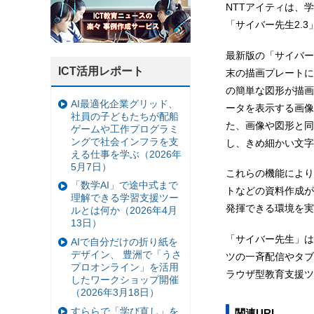
NTTアイティは、
「サイバー先生2.
最新版の「サイバー
ICT活用レポート
末の描画プレートに
の簡単な図形が描画
AI最適化企業グリッド、
ータを表示する画像
社員の子どもたちが配船
た、画像や図形と同
ゲームや工作プログラミ
ングで社会インフラを支
し、きめ細かい文字
える仕事を学ぶ（2026年
5月7日）
これらの機能により
「数学AI」で途中式まで
トなどの資料作成が
理解できる学習支援ツー
発揮できる環境を実
ルとは何か（2026年4月
13日）
「サイバー先生」は
AIで自分だけの折り紙を
デザイン、 豊洲で「うさ
ツの一斉配信やタブ
プロオンライン」を活用
ラウザ型教育支援ツ
したワークショップ開催
（2026年3月18日）
すららで「学び直し」を
関連URL