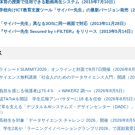
体育の授業で活用できる動画再生システム（2015年7月10日）
／学校向けICT教育支援ツール「サイバー先生」の最新バージョン発売（20
「サイバー先生」異なる3OSに同一画面で対応（2013年11月28日）
サイバー先生 Secured by i-FILTER』をリリース（2013年5月14日）
ス
イシードSUMMIT2026」オンラインと対面で8月7日開催（2026年8
サイエンス無料講座「社会人のためのデータサイエンス入門」開講（202
担を感じる保護者は75.4％ = WAKERZ 調べ=（2026年8月5日）
TikTokを開設 学生広報アンバサダーに18 名を任命（2026年8月5日
ル変革を支える「デジタル＆AIシステムズ・デザインセンター（DADC）
日）
校生を対象「データサイエンス チャレンジ 2026」開催（2026年8月
、学生2名が「ラーニングイノベーショングランプリ2026」で奨励賞受賞