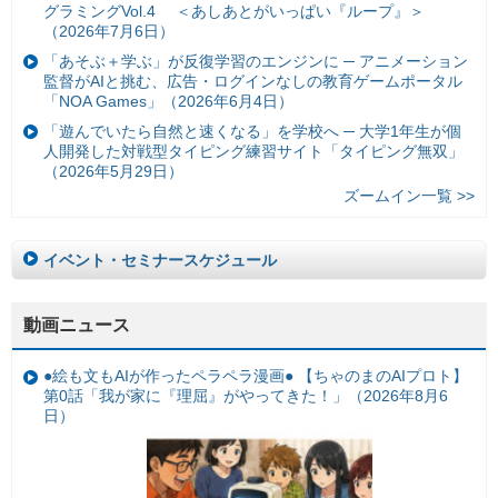
グラミングVol.4 ＜あしあとがいっぱい『ループ』＞
（2026年7月6日）
「あそぶ＋学ぶ」が反復学習のエンジンに ─ アニメーション
監督がAIと挑む、広告・ログインなしの教育ゲームポータル
「NOA Games」（2026年6月4日）
「遊んでいたら自然と速くなる」を学校へ ─ 大学1年生が個
人開発した対戦型タイピング練習サイト「タイピング無双」
（2026年5月29日）
ズームイン一覧 >>
イベント・セミナースケジュール
動画ニュース
●絵も文もAIが作ったペラペラ漫画● 【ちゃのまのAIプロト】
第0話「我が家に『理屈』がやってきた！」（2026年8月6
日）