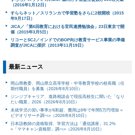
（2016年1月12日）
すららネット／スリランカで学習塾をさらに2校開校（2015
年9月17日）
JICA／「第6回教育における官民連携勉強会」23日東京で開
催（2015年3月5日）
リコーとSCJ／インドでのBOP向け教育サービス事業の準備
調査がJICAに採択（2013年11月19日）
最新ニュース
岡山県教委、岡山県立高等学校・中等教育学校の校長職（任
期付職員）を募集（2026年8月10日）
ジンジブキャリア、進路相談会で現役高校生に聞いた「なり
たい職業」2026（2026年8月10日）
未就学児の習い事率が6割超、費用は8年で年間5万円増加 =
ビデオリサーチ調べ=（2026年8月10日）
日本語教師の資格取得、学習方法は「通信講座」31.2%
=「ママキャン資格部」調べ=（2026年8月10日）