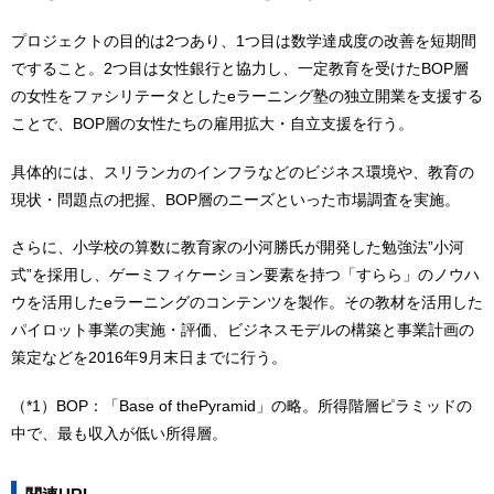
プロジェクトの目的は2つあり、1つ目は数学達成度の改善を短期間
ですること。2つ目は女性銀行と協力し、一定教育を受けたBOP層
の女性をファシリテータとしたeラーニング塾の独立開業を支援する
ことで、BOP層の女性たちの雇用拡大・自立支援を行う。
具体的には、スリランカのインフラなどのビジネス環境や、教育の
現状・問題点の把握、BOP層のニーズといった市場調査を実施。
さらに、小学校の算数に教育家の小河勝氏が開発した勉強法”小河
式”を採用し、ゲーミフィケーション要素を持つ「すらら」のノウハ
ウを活用したeラーニングのコンテンツを製作。その教材を活用した
パイロット事業の実施・評価、ビジネスモデルの構築と事業計画の
策定などを2016年9月末日までに行う。
（*1）BOP：「Base of thePyramid」の略。所得階層ピラミッドの
中で、最も収入が低い所得層。