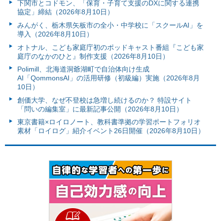
下関市とコドモン、「保育・子育て支援のDXに関する連携
協定」締結（2026年8月10日）
みんがく、栃木県矢板市の全小・中学校に「スクールAI」を
導入（2026年8月10日）
オトナル、こども家庭庁初のポッドキャスト番組『こども家
庭庁のなかのひと』制作支援（2026年8月10日）
Polimill、北海道洞爺湖町で自治体向け生成
AI「QommonsAI」の活用研修（初級編）実施（2026年8月
10日）
創価大学、なぜ不登校は急増し続けるのか？ 特設サイト
「問いの編集室」に最新記事公開（2026年8月10日）
東京書籍×ロイロノート、教科書準拠の学習ポートフォリオ
素材「ロイログ」紹介イベント26日開催（2026年8月10日）