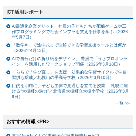
ICT活用レポート
AI最適化企業グリッド、社員の子どもたちが配船ゲームや工
作プログラミングで社会インフラを支える仕事を学ぶ（2026
年5月7日）
「数学AI」で途中式まで理解できる学習支援ツールとは何か
（2026年4月13日）
AIで自分だけの折り紙をデザイン、 豊洲で「うさプロオンラ
イン」を活用したワークショップ開催（2026年3月18日）
すららで「学び直し」を支援、効果的な学習サイクルで学習
習慣も醸成／札幌山の手高等学校（2026年3月10日）
目的を明確に、子ども主体で見通しを立てる授業— 札幌に届
ける“大樹町の魅力”／北海道大樹町立大樹小学校（2026年3月
9日）
一覧 >>
おすすめ情報 <PR>
貴社Webサイトの“事例紹介”記事転載サービス