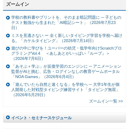
ズームイン
学校の教科書やプリントを、そのまま暗記問題に ─ 子どもの
テスト勉強から生まれた「AI暗記シート」（2026年7月23
日）
ミスを見逃さない ー 全く新しいタイピング学習を学校へ届け
る。「カケルタイピング」（2026年7月14日）
遊びの中に学びを！ユーバーの幼児・低学年向けScratchプロ
グラミングVol.4 ＜あしあとがいっぱい『ループ』＞
（2026年7月6日）
「あそぶ＋学ぶ」が反復学習のエンジンに ─ アニメーション
監督がAIと挑む、広告・ログインなしの教育ゲームポータル
「NOA Games」（2026年6月4日）
「遊んでいたら自然と速くなる」を学校へ ─ 大学1年生が個
人開発した対戦型タイピング練習サイト「タイピング無双」
（2026年5月29日）
ズームイン一覧 >>
イベント・セミナースケジュール