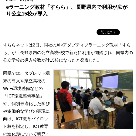
eラーニング教材「すらら」、長野県内で利用が広が
り公立15校が導入
すららネットは2日、同社のAI×アダプティブラーニング教材「すら
ら」が、長野県内の公立高校6校で新たに利用が開始され、同県内の
公立学校の導入校数が計15校になったと発表した。
同県では、タブレット端
末の導入や県立高校の
Wi-Fi環境整備などの
「ICT環境整備事業」
や、個別最適化した学び
や協働的な学びの実現に
向け、ICT教育パイロッ
ト校を指定し、ICT教育
の進化形について研究・