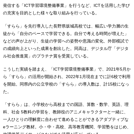
発信する「ICT学習環境整備事業」を行うなど、ICTを活用した学び
の充実を目的とした様々な取り組みを行っている。
「すらら」を先行導入した長野県坂城高校では、幅広い学力層の生
徒から「自分のペースで学習できる。自分で考える時間が増えた」
などの声が上がり、生徒の学習への姿勢や意識の変化、外部模試で
の成績向上といった成果を創出した。同高は、デジタル庁「デジタ
ル社会推進賞」のプラチナ賞を受賞している。
こうした実績を踏まえ、「ICT学習環境整備事業」で、2021年5月か
ら「すらら」の活用が開始され、2022年1月現在までに計6校で利用
を開始。同県内の公立学校の「すらら」の導入数は、計15校になっ
た。
「すらら」は、小学校から高校までの国語、算数・数学、英語、理
科、社会 5教科の学習を、教師役のアニメキャラクターと一緒に、
一人ひとりの理解度に合わせて進めることができるアダプティブな
eラーニング教材。小・中・高校、高等教育機関、学習塾をはじめ、