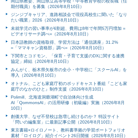
岡山県教委、岡山県立高等学校・中等教育学校の校長職（任
期付職員）を募集（2026年8月10日）
ジンジブキャリア、進路相談会で現役高校生に聞いた「なり
たい職業」2026（2026年8月10日）
未就学児の習い事率が6割超、費用は8年で年間5万円増加 =
ビデオリサーチ調べ=（2026年8月10日）
日本語教師の資格取得、学習方法は「通信講座」31.2%
=「ママキャン資格部」調べ=（2026年8月10日）
下関市とコドモン、「保育・子育て支援のDXに関する連携
協定」締結（2026年8月10日）
みんがく、栃木県矢板市の全小・中学校に「スクールAI」を
導入（2026年8月10日）
オトナル、こども家庭庁初のポッドキャスト番組『こども家
庭庁のなかのひと』制作支援（2026年8月10日）
Polimill、北海道洞爺湖町で自治体向け生成
AI「QommonsAI」の活用研修（初級編）実施（2026年8月
10日）
創価大学、なぜ不登校は急増し続けるのか？ 特設サイト
「問いの編集室」に最新記事公開（2026年8月10日）
東京書籍×ロイロノート、教科書準拠の学習ポートフォリオ
素材「ロイログ」紹介イベント26日開催（2026年8月10日）