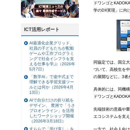
ドワンゴとKADO
学のDX実現」に向
ICT活用レポート
AI最適化企業グリッド、
社員の子どもたちが配船
ゲームや工作プログラミ
ングで社会インフラを支
同協定では、国立大
える仕事を学ぶ（2026年
5月7日）
づいて、高校生を中
の展開などに、3者
「数学AI」で途中式まで
理解できる学習支援ツー
ルとは何か（2026年4月
具体的には、同機構
13日）
ドワンゴとKADO
AIで自分だけの折り紙を
デザイン、 豊洲で「うさ
先端技術の意義や重
プロオンライン」を活用
したワークショップ開催
エコシステムを支え
（2026年3月18日）
すららで「学び直し」を
一方で、社会人向け