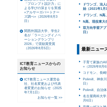
「プロンプト設計力」に
ドワンゴ、法人向
よる学びの深まりを実感
始（2021年1月
=アルサーガパートナー
ドワンゴ、N高、
ズ調べ=（2026年8月3
日）
N高、現役東大
双方向学習アプリ
関西外国語大学、学生2
日）
名が「ラーニングイノベ
ーショングランプリ
2026」で奨励賞受賞
（2026年8月5日）
最新ニュー
子育て家族のAI
ICT教育ニュースからの
=（2026年8月
お知らせ
コドモン、長崎県
Polimill、
ICT教育ニュース運営会
日）
社、社名変更および代表
者変更のお知らせ（2025
Polimill、
年7月1日）
名古屋商科大学
お知らせ一覧 >>
月6日）
安藤ハザマと神