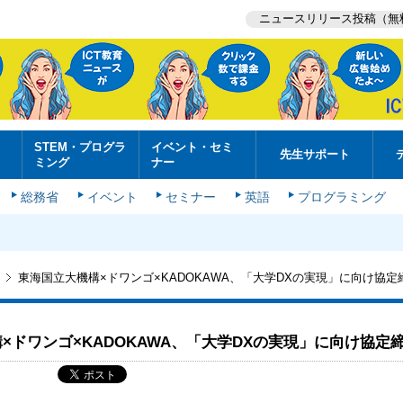
ニュースリリース投稿（無
STEM・プログラ
イベント・セミ
先生サポート
ミング
ナー
総務省
イベント
セミナー
英語
プログラミング
東海国立大機構×ドワンゴ×KADOKAWA、「大学DXの実現」に向け協定
×ドワンゴ×KADOKAWA、「大学DXの実現」に向け協定