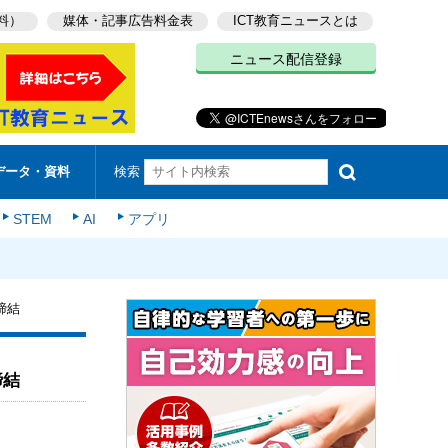
料）
媒体・記事広告料金表
ICT教育ニュースとは
ニュース配信登録
検索
データ・資料
STEM
AI
アプリ
締結
締結