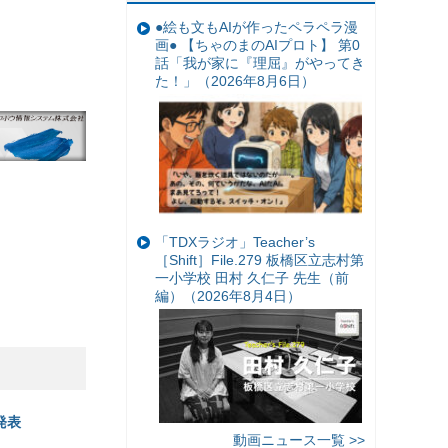
●絵も文もAIが作ったペラペラ漫
画● 【ちゃのまのAIプロト】 第0
話「我が家に『理屈』がやってき
た！」（2026年8月6日）
「TDXラジオ」Teacher’s
［Shift］File.279 板橋区立志村第
一小学校 田村 久仁子 先生（前
編）（2026年8月4日）
発表
動画ニュース一覧 >>