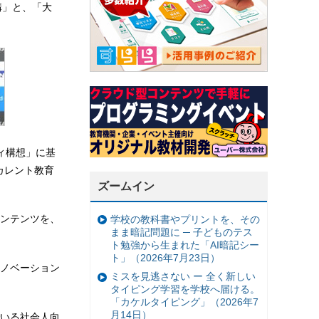
構」と、「大
ィ構想」に基
カレント教育
ズームイン
ンテンツを、
学校の教科書やプリントを、その
まま暗記問題に ─ 子どものテス
ト勉強から生まれた「AI暗記シー
ト」（2026年7月23日）
ノベーション
ミスを見逃さない ー 全く新しい
タイピング学習を学校へ届ける。
「カケルタイピング」（2026年7
月14日）
いる社会人向