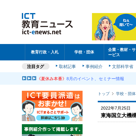
企業・教材・サ
教育行政・入札
学校・団体
ービス
注目タグ
取材記事
事例紹介
文部科学省
《夏休み本番》
8月のイベント、セミナー情報
トップ
学校・団体
2022年7月25日
東海国立大機構