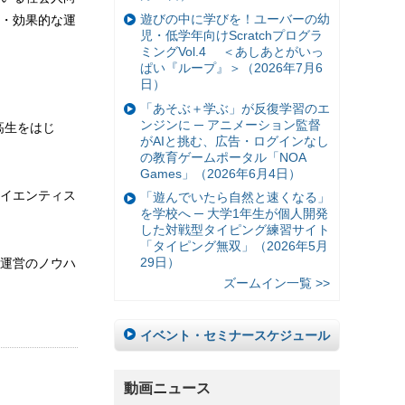
遊びの中に学びを！ユーバーの幼
・効果的な運
児・低学年向けScratchプログラ
ミングVol.4 ＜あしあとがいっ
ぱい『ループ』＞（2026年7月6
日）
「あそぶ＋学ぶ」が反復学習のエ
ンジンに ─ アニメーション監督
高生をはじ
がAIと挑む、広告・ログインなし
の教育ゲームポータル「NOA
Games」（2026年6月4日）
イエンティス
「遊んでいたら自然と速くなる」
を学校へ ─ 大学1年生が個人開発
した対戦型タイピング練習サイト
「タイピング無双」（2026年5月
29日）
運営のノウハ
ズームイン一覧 >>
イベント・セミナースケジュール
動画ニュース