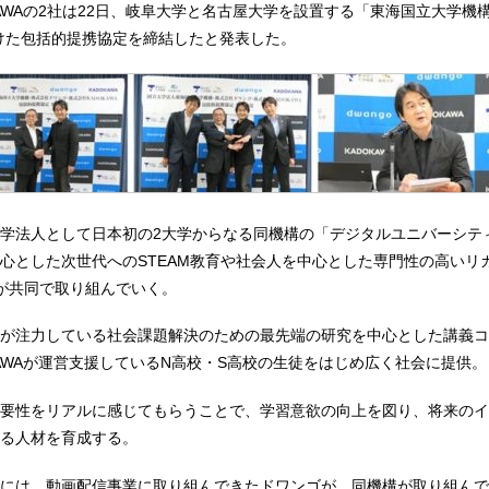
KAWAの2社は22日、岐阜大学と名古屋大学を設置する「東海国立大学機
けた包括的提携協定を締結したと発表した。
学法人として日本初の2大学からなる同機構の「デジタルユニバーシテ
心とした次世代へのSTEAM教育や社会人を中心とした専門性の高いリ
が共同で取り組んでいく。
が注力している社会課題解決のための最先端の研究を中心とした講義コ
KAWAが運営支援しているN高校・S高校の生徒をはじめ広く社会に提供。
要性をリアルに感じてもらうことで、学習意欲の向上を図り、将来のイ
る人材を育成する。
には、動画配信事業に取り組んできたドワンゴが、同機構が取り組んで