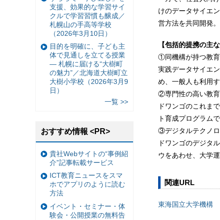
支援、効果的な学習サイ
けのデータサイエン
クルで学習習慣も醸成／
営方法を共同開発。
札幌山の手高等学校
（2026年3月10日）
【包括的提携の主な
目的を明確に、子ども主
体で見通しを立てる授業
①同機構が持つ教育
— 札幌に届ける“大樹町
実践データサイエン
の魅力”／北海道大樹町立
め、一般人も利用す
大樹小学校（2026年3月9
日）
②専門性の高い教育
一覧 >>
ドワンゴのこれまで
ト育成プログラムで
③デジタルテクノロ
おすすめ情報 <PR>
ドワンゴのデジタル
貴社Webサイトの“事例紹
ウをあわせ、大学運
介”記事転載サービス
ICT教育ニュースをスマ
関連URL
ホでアプリのように読む
方法
東海国立大学機構
イベント・セミナー・体
験会・公開授業の無料告