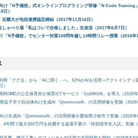
け「N予備校」式オンラインプログラミング研修「N Code Trainin
18日）
近畿大が包括連携協定締結（2017年11月16日）
生しゃべり場「私はコレで合格しました」生放送（2017年6月7日）
「N予備校」でセンター対策108問年越し14時間リレー授業（2016年1
ス
利用「ググる」から「AIに聞く」へ。52%がAIを活用 =アクトインディ
6日）
時津町の公立保育所が保育ICTサービス「CoDMON」を導入（2026年
神奈川県逗子市で自治体向け生成AI「QommonsAI」の活用研修を実施（2026
自治体向け生成AI「QommonsAI」の活用研修を愛知県小牧市で実施（2026年
、4年間で最大360万円を給費する返還不要の「特別奨学生入試」実施（2
戸高専、建設工事へのフィジカルAI活用で共同研究を開始（2026年8月