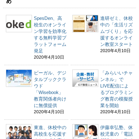
め
SpesDen、高
進研ゼミ、休校
校生のオンライ
中の「生活リズ
ン学習を効率化
ムづくり」を応
する無料学習プ
援するオンライ
ラットフォーム
ン教室スタート
発足
2020年4月10日
2020年4月10日
ビーガル、デジ
「みらいいチャ
タルブッククラ
ンネル」で
ウド
LIVE配信によ
「Wisebook」
るプログラミン
教育関係者向け
グ教育の模擬授
に無償提供
業を開始
2020年4月10日
2020年4月10日
東進、休校中の
伊藤幸弘塾、休
高校生を応援す
校児童の「電話