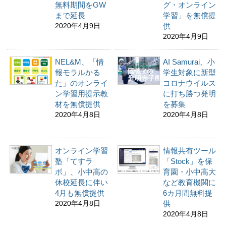
無料期間をGW
グ・オンライン
まで延長
学習」を無償提
2020年4月9日
供
2020年4月9日
NEL&M、「情
AI Samurai、小
報モラルかる
学生対象に新型
た」のオンライ
コロナウイルス
ン学習用提示教
に打ち勝つ発明
材を無償提供
を募集
2020年4月8日
2020年4月8日
オンライン学習
情報共有ツール
塾「てすラ
「Stock」を保
ボ」、小中高の
育園・小中高大
休校延長に伴い
など教育機関に
4月も無償提供
6カ月間無料提
2020年4月8日
供
2020年4月8日