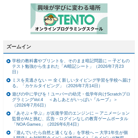
ズームイン
学校の教科書やプリントを、そのまま暗記問題に ─ 子どもの
テスト勉強から生まれた「AI暗記シート」（2026年7月23
日）
ミスを見逃さない ー 全く新しいタイピング学習を学校へ届け
る。「カケルタイピング」（2026年7月14日）
遊びの中に学びを！ユーバーの幼児・低学年向けScratchプロ
グラミングVol.4 ＜あしあとがいっぱい『ループ』＞
（2026年7月6日）
「あそぶ＋学ぶ」が反復学習のエンジンに ─ アニメーション
監督がAIと挑む、広告・ログインなしの教育ゲームポータル
「NOA Games」（2026年6月4日）
「遊んでいたら自然と速くなる」を学校へ ─ 大学1年生が個
人開発した対戦型タイピング練習サイト「タイピング無双」