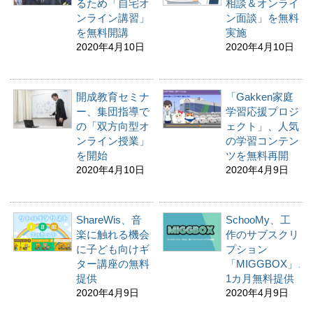
るため「自宅オ
相談＆オンライ
ンライン講習」
ン面談」を無料
を無料開講
実施
2020年4月10日
2020年4月10日
開成教育セミナ
「Gakken家庭
ー、集団指導で
学習応援プロジ
の「双方向型オ
ェクト」、人気
ンライン授業」
の学習コンテン
を開始
ツを無料再開
2020年4月10日
2020年4月9日
ShareWis、音
SchooMy、工
楽に触れる機会
作のサブスクリ
に子ども向けギ
プション
ター講座の無料
「MIGGBOX」、
提供
1カ月無料提供
2020年4月9日
2020年4月9日