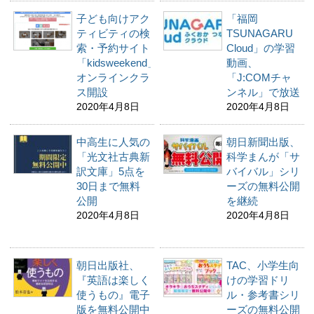
子ども向けアク
「福岡
ティビティの検
TSUNAGARU
索・予約サイト
Cloud」の学習
「kidsweekend」、
動画、
オンラインクラ
「J:COMチャ
ス開設
ンネル」で放送
2020年4月8日
2020年4月8日
中高生に人気の
朝日新聞出版、
「光文社古典新
科学まんが「サ
訳文庫」5点を
バイバル」シリ
30日まで無料
ーズの無料公開
公開
を継続
2020年4月8日
2020年4月8日
朝日出版社、
TAC、小学生向
『英語は楽しく
けの学習ドリ
使うもの』電子
ル・参考書シリ
版を無料公開中
ーズの無料公開