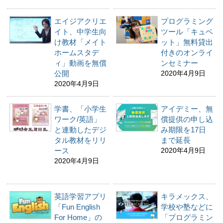
エイジアクリエ
プログラミング
イト、中学生向
ツール「キュベ
け教材「メイト
ット」無料貸出
ホームスタデ
付きのオンライ
ィ」動画を無償
ンセミナー
公開
2020年4月9日
2020年4月9日
学書、「小学生
アイデミー、無
ワーク/英語」
償提供の申し込
と連動したデジ
み期限を17日
タル教材をリリ
まで延長
ース
2020年4月9日
2020年4月9日
英語学習アプリ
キラメックス、
「Fun English
学校や塾などに
For Home」の
「プログラミン