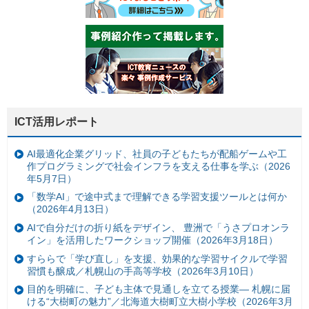
ICT活用レポート
AI最適化企業グリッド、社員の子どもたちが配船ゲームや工
作プログラミングで社会インフラを支える仕事を学ぶ（2026
年5月7日）
「数学AI」で途中式まで理解できる学習支援ツールとは何か
（2026年4月13日）
AIで自分だけの折り紙をデザイン、 豊洲で「うさプロオンラ
イン」を活用したワークショップ開催（2026年3月18日）
すららで「学び直し」を支援、効果的な学習サイクルで学習
習慣も醸成／札幌山の手高等学校（2026年3月10日）
目的を明確に、子ども主体で見通しを立てる授業— 札幌に届
ける“大樹町の魅力”／北海道大樹町立大樹小学校（2026年3月