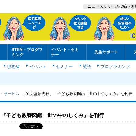
ニュースリリース投稿（無
STEM・プログラ
イベント・セミ
先生サポート
ミング
ナー
総務省
イベント
セミナー
英語
プログラミング
・サービス
誠文堂新光社、『子ども教養図鑑 世の中のしくみ』を刊行
、『子ども教養図鑑 世の中のしくみ』を刊行