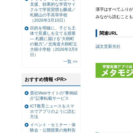
支援、効果的な学習サイ
漢字はすべてふりが
クルで学習習慣も醸成／
札幌山の手高等学校
みながら読むことも
（2026年3月10日）
目的を明確に、子ども主
関連URL
体で見通しを立てる授業
— 札幌に届ける“大樹町
の魅力”／北海道大樹町立
誠文堂新光社
大樹小学校（2026年3月9
日）
一覧 >>
おすすめ情報 <PR>
貴社Webサイトの“事例紹
介”記事転載サービス
ICT教育ニュースをスマ
ホでアプリのように読む
方法
イベント・セミナー・体
験会・公開授業の無料告