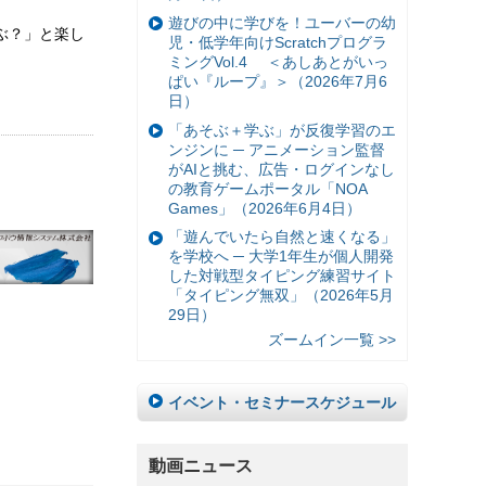
遊びの中に学びを！ユーバーの幼
ぶ？」と楽し
児・低学年向けScratchプログラ
ミングVol.4 ＜あしあとがいっ
ぱい『ループ』＞（2026年7月6
日）
「あそぶ＋学ぶ」が反復学習のエ
ンジンに ─ アニメーション監督
がAIと挑む、広告・ログインなし
の教育ゲームポータル「NOA
Games」（2026年6月4日）
「遊んでいたら自然と速くなる」
を学校へ ─ 大学1年生が個人開発
した対戦型タイピング練習サイト
「タイピング無双」（2026年5月
29日）
ズームイン一覧 >>
イベント・セミナースケジュール
動画ニュース