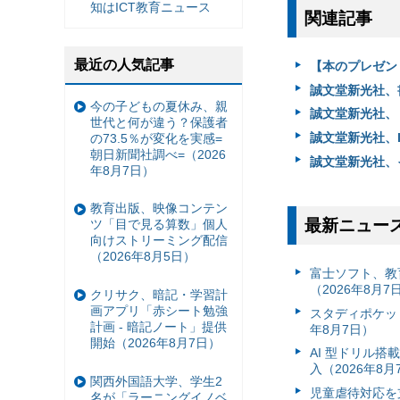
知はICT教育ニュース
関連記事
最近の人気記事
【本のプレゼン
誠文堂新光社、
今の子どもの夏休み、親
誠文堂新光社、
世代と何が違う？保護者
誠文堂新光社、I
の73.5％が変化を実感=
朝日新聞社調べ=（2026
誠文堂新光社、
年8月7日）
教育出版、映像コンテン
最新ニュー
ツ「目で見る算数」個人
向けストリーミング配信
（2026年8月5日）
富⼠ソフト、教
（2026年8月7
クリサク、暗記・学習計
画アプリ「赤シート勉強
スタディポケッ
計画 - 暗記ノート」提供
年8月7日）
開始（2026年8月7日）
AI 型ドリル
入（2026年8月
関西外国語大学、学生2
児童虐待対応を支
名が「ラーニングイノベ