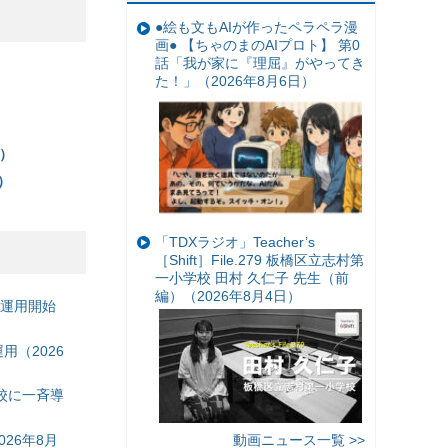
●絵も文もAIが作ったペラペラ漫
画● 【ちゃのまのAIプロト】 第0
話「我が家に『理屈』がやってき
た！」（2026年8月6日）
）
日）
）
「TDXラジオ」Teacher’s
［Shift］File.279 板橋区立志村第
一小学校 田村 久仁子 先生（前
編）（2026年8月4日）
の運用開始
（2026
校に一斉導
26年8月
動画ニュース一覧 >>