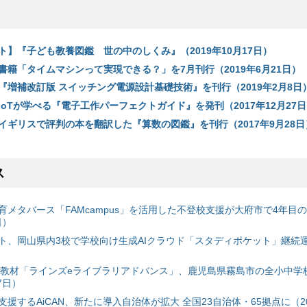
ト】『子ども教養図鑑 世の中のしくみ』（2019年10月17日）
書籍「タイムマシンって実現できる？」を7月刊行（2019年6月21日）
『増補改訂版 スイッチング電源設計基礎技術』を刊行（2019年2月8日
oTが学べる『電子工作パーフェクトガイド』を発刊（2017年12月27
イギリスで評判の本を翻訳した『算数の図鑑』を刊行（2017年9月28日
ス
育メタバース「FAMcampus」を活用した不登校支援が大府市で4年目
日）
ト、岡山県内3校で学校向け生成AIクラウド「スタディポケット」継続運用
搭載教材「ラインズeライブラリアドバンス」、鹿児島県霧島市の全小中学
7日）
援するAiCAN、新たに導入自治体が拡大 全国23自治体・65拠点に（20