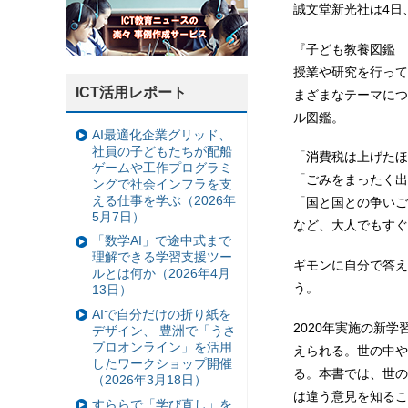
誠文堂新光社は4日
『子ども教養図鑑 
授業や研究を行って
ICT活用レポート
まざまなテーマにつ
ル図鑑。
AI最適化企業グリッド、
社員の子どもたちが配船
「消費税は上げたほ
ゲームや工作プログラミ
「ごみをまったく出
ングで社会インフラを支
える仕事を学ぶ（2026年
「国と国との争いご
5月7日）
など、大人でもすぐ
「数学AI」で途中式まで
理解できる学習支援ツー
ギモンに自分で答え
ルとは何か（2026年4月
う。
13日）
AIで自分だけの折り紙を
2020年実施の新
デザイン、 豊洲で「うさ
プロオンライン」を活用
えられる。世の中や
したワークショップ開催
る。本書では、世の
（2026年3月18日）
は違う意見を知るこ
すららで「学び直し」を