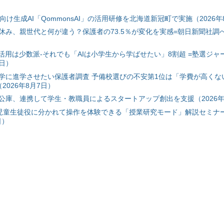
自治体向け生成AI「QommonsAI」の活用研修を北海道新冠町で実施（2026年
み、親世代と何が違う？保護者の73.5％が変化を実感=朝日新聞社調べ=
I活用は少数派-それでも「AIは小学生から学ばせたい」8割超 =塾選ジャ
7日）
学に進学させたい保護者調査 予備校選びの不安第1位は「学費が高くな
2026年8月7日）
公庫、連携して学生・教職員によるスタートアップ創出を支援（2026年
と児童生徒役に分かれて操作を体験できる「授業研究モード」解説セミナー
日）