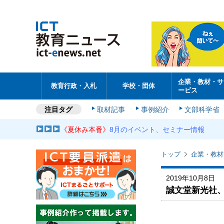
企業・教材・サ
教育行政・入札
学校・団体
ービス
注目タグ
取材記事
事例紹介
文部科学省
《夏休み本番》
8月のイベント、セミナー情報
トップ
企業・教材
2019年10月8日
誠文堂新光社