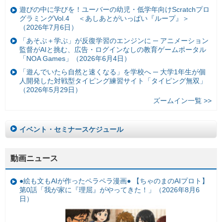
遊びの中に学びを！ユーバーの幼児・低学年向けScratchプロ
グラミングVol.4 ＜あしあとがいっぱい『ループ』＞
（2026年7月6日）
「あそぶ＋学ぶ」が反復学習のエンジンに ─ アニメーション
監督がAIと挑む、広告・ログインなしの教育ゲームポータル
「NOA Games」（2026年6月4日）
「遊んでいたら自然と速くなる」を学校へ ─ 大学1年生が個
人開発した対戦型タイピング練習サイト「タイピング無双」
（2026年5月29日）
ズームイン一覧 >>
イベント・セミナースケジュール
動画ニュース
●絵も文もAIが作ったペラペラ漫画● 【ちゃのまのAIプロト】
第0話「我が家に『理屈』がやってきた！」（2026年8月6
日）