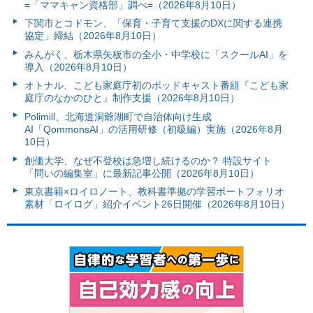
=「ママキャン資格部」調べ=（2026年8月10日）
下関市とコドモン、「保育・子育て支援のDXに関する連携
協定」締結（2026年8月10日）
みんがく、栃木県矢板市の全小・中学校に「スクールAI」を
導入（2026年8月10日）
オトナル、こども家庭庁初のポッドキャスト番組『こども家
庭庁のなかのひと』制作支援（2026年8月10日）
Polimill、北海道洞爺湖町で自治体向け生成
AI「QommonsAI」の活用研修（初級編）実施（2026年8月
10日）
創価大学、なぜ不登校は急増し続けるのか？ 特設サイト
「問いの編集室」に最新記事公開（2026年8月10日）
東京書籍×ロイロノート、教科書準拠の学習ポートフォリオ
素材「ロイログ」紹介イベント26日開催（2026年8月10日）