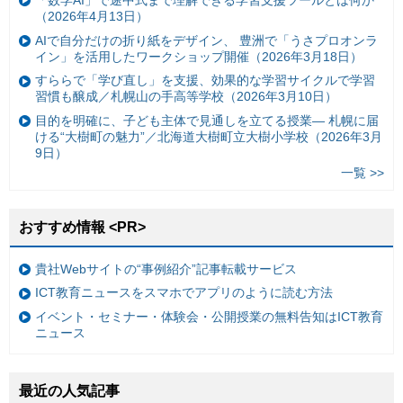
「数学AI」で途中式まで理解できる学習支援ツールとは何か
（2026年4月13日）
AIで自分だけの折り紙をデザイン、 豊洲で「うさプロオンラ
イン」を活用したワークショップ開催（2026年3月18日）
すららで「学び直し」を支援、効果的な学習サイクルで学習
習慣も醸成／札幌山の手高等学校（2026年3月10日）
目的を明確に、子ども主体で見通しを立てる授業— 札幌に届
ける“大樹町の魅力”／北海道大樹町立大樹小学校（2026年3月
9日）
一覧 >>
おすすめ情報 <PR>
貴社Webサイトの“事例紹介”記事転載サービス
ICT教育ニュースをスマホでアプリのように読む方法
イベント・セミナー・体験会・公開授業の無料告知はICT教育
ニュース
最近の人気記事