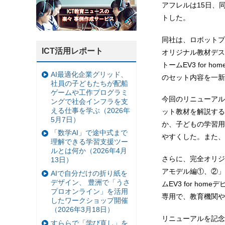
アフレルは15日、
トした。
同社は、ロボットプ
ICT活用レポート
オリジナル教材デス
トームEV3 for
AI最適化企業グリッド、
のセット内容を一新
社員の子どもたちが配船
ゲームや工作プログラミ
今回のリニューアル
ングで社会インフラを支
える仕事を学ぶ（2026年
ット教材を解説する
5月7日）
か、子どもの学習用
「数学AI」で途中式まで
やすくした。また、
理解できる学習支援ツー
ルとは何か（2026年4月
さらに、完全オリジ
13日）
アモデル編①、②」
AIで自分だけの折り紙を
デザイン、 豊洲で「うさ
ムEV3 for ho
プロオンライン」を活用
専用で、教育機関や
したワークショップ開催
（2026年3月18日）
リニューアルを記念
すららで「学び直し」を