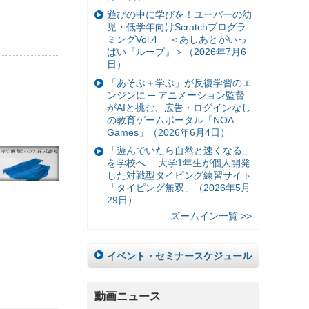
遊びの中に学びを！ユーバーの幼
児・低学年向けScratchプログラ
ミングVol.4 ＜あしあとがいっ
ぱい『ループ』＞（2026年7月6
日）
「あそぶ＋学ぶ」が反復学習のエ
ンジンに ─ アニメーション監督
がAIと挑む、広告・ログインなし
の教育ゲームポータル「NOA
Games」（2026年6月4日）
「遊んでいたら自然と速くなる」
を学校へ ─ 大学1年生が個人開発
した対戦型タイピング練習サイト
「タイピング無双」（2026年5月
29日）
ズームイン一覧 >>
イベント・セミナースケジュール
動画ニュース