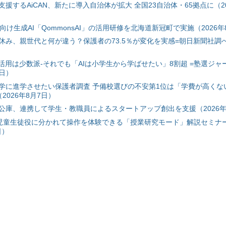
援するAiCAN、新たに導入自治体が拡大 全国23自治体・65拠点に（20
自治体向け生成AI「QommonsAI」の活用研修を北海道新冠町で実施（2026年
み、親世代と何が違う？保護者の73.5％が変化を実感=朝日新聞社調べ=
I活用は少数派-それでも「AIは小学生から学ばせたい」8割超 =塾選ジャ
7日）
学に進学させたい保護者調査 予備校選びの不安第1位は「学費が高くな
2026年8月7日）
公庫、連携して学生・教職員によるスタートアップ創出を支援（2026年
と児童生徒役に分かれて操作を体験できる「授業研究モード」解説セミナー
日）