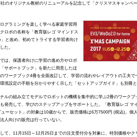
同社のオリジナル教材のリニューアルを記念して「クリスマスキャンペ
ログラミングを楽しく学べる家庭学習用
クロボの名称を「教育版レゴ マインドス
 home」と改め、初めてトライする学習者向け
した。
では、保護者向けに学習の進め方やロボ
「サポートブック」を新たに用意したほ
のワークブック4冊を全面改訂して、学習の流れやレイアウトの工夫で
環境設定の手順を分かりやすく示した「セットアップガイド」も別冊と
ナルの組み立てモデルでロボットの機構を集中的に学ぶ2冊のワークブ
も発売して、学びのステップアップをサポートした。「教育版レゴ マ
meデビューセット」の対象は10歳からで、販売価格は6万7500円 (税込)。
法人向けの販売は行っていない。
して、11月15日～12月25日までの注文受付分を対象に、特別価格やク