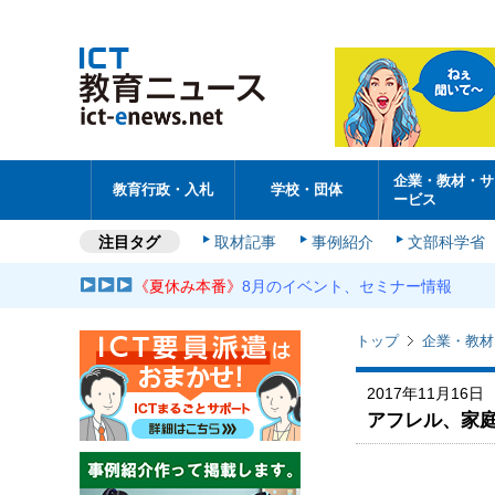
企業・教材・サ
教育行政・入札
学校・団体
ービス
注目タグ
取材記事
事例紹介
文部科学省
《夏休み本番》
8月のイベント、セミナー情報
トップ
企業・教材
2017年11月16日
アフレル、家