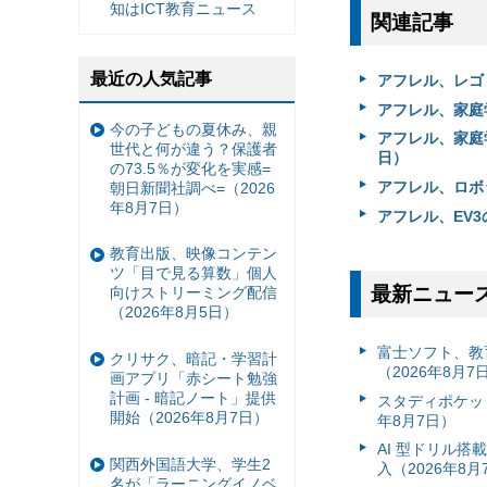
知はICT教育ニュース
関連記事
最近の人気記事
アフレル、レゴ
アフレル、家庭
今の子どもの夏休み、親
アフレル、家庭
世代と何が違う？保護者
日）
の73.5％が変化を実感=
アフレル、ロボ
朝日新聞社調べ=（2026
年8月7日）
アフレル、EV3
教育出版、映像コンテン
ツ「目で見る算数」個人
最新ニュー
向けストリーミング配信
（2026年8月5日）
富⼠ソフト、教
クリサク、暗記・学習計
（2026年8月7
画アプリ「赤シート勉強
計画 - 暗記ノート」提供
スタディポケッ
開始（2026年8月7日）
年8月7日）
AI 型ドリル
関西外国語大学、学生2
入（2026年8月
名が「ラーニングイノベ