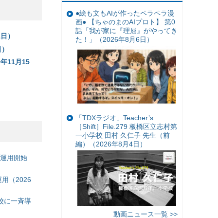
●絵も文もAIが作ったペラペラ漫
画● 【ちゃのまのAIプロト】 第0
話「我が家に『理屈』がやってき
1日）
た！」（2026年8月6日）
日）
11月15
）
「TDXラジオ」Teacher’s
［Shift］File.279 板橋区立志村第
一小学校 田村 久仁子 先生（前
編）（2026年8月4日）
の運用開始
（2026
校に一斉導
動画ニュース一覧 >>