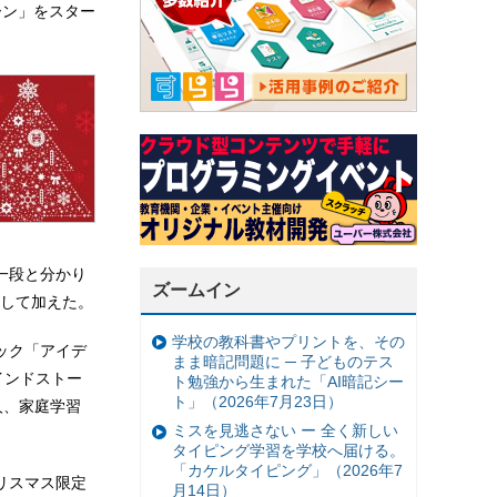
ーン」をスター
一段と分かり
ズームイン
して加えた。
学校の教科書やプリントを、その
ック「アイデ
まま暗記問題に ─ 子どものテス
インドストー
ト勉強から生まれた「AI暗記シー
ト」（2026年7月23日）
個人、家庭学習
ミスを見逃さない ー 全く新しい
タイピング学習を学校へ届ける。
「カケルタイピング」（2026年7
リスマス限定
月14日）