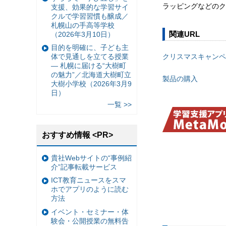
ラッピングなどのク
支援、効果的な学習サイ
クルで学習習慣も醸成／
札幌山の手高等学校
関連URL
（2026年3月10日）
目的を明確に、子ども主
クリスマスキャンペ
体で見通しを立てる授業
— 札幌に届ける“大樹町
の魅力”／北海道大樹町立
製品の購入
大樹小学校（2026年3月9
日）
一覧 >>
おすすめ情報 <PR>
貴社Webサイトの“事例紹
介”記事転載サービス
ICT教育ニュースをスマ
ホでアプリのように読む
方法
イベント・セミナー・体
験会・公開授業の無料告