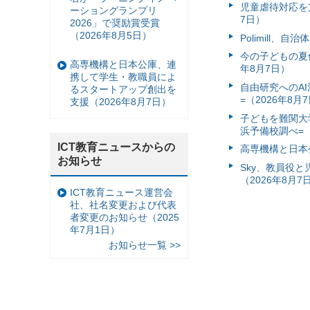
児童虐待対応を支
ーショングランプリ
7日）
2026」で奨励賞受賞
（2026年8月5日）
Polimill、
今の子どもの夏休
高専機構と日本公庫、連
年8月7日）
携して学生・教職員によ
自由研究へのA
るスタートアップ創出を
=（2026年8月
支援（2026年8月7日）
子どもを難関大
浜予備校調べ=（
ICT教育ニュースからの
高専機構と日本
お知らせ
Sky、教員役
（2026年8月7
ICT教育ニュース運営会
社、社名変更および代表
者変更のお知らせ（2025
年7月1日）
お知らせ一覧 >>