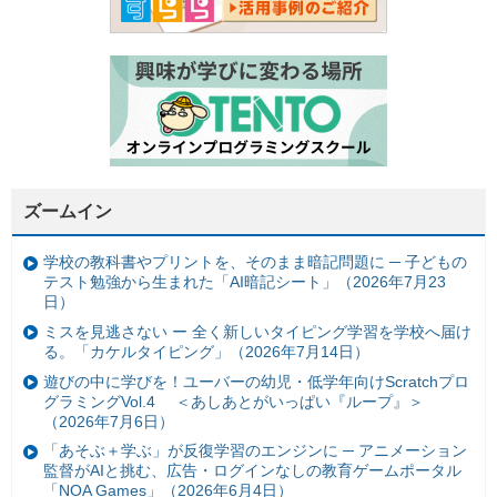
ズームイン
学校の教科書やプリントを、そのまま暗記問題に ─ 子どもの
テスト勉強から生まれた「AI暗記シート」（2026年7月23
日）
ミスを見逃さない ー 全く新しいタイピング学習を学校へ届け
る。「カケルタイピング」（2026年7月14日）
遊びの中に学びを！ユーバーの幼児・低学年向けScratchプロ
グラミングVol.4 ＜あしあとがいっぱい『ループ』＞
（2026年7月6日）
「あそぶ＋学ぶ」が反復学習のエンジンに ─ アニメーション
監督がAIと挑む、広告・ログインなしの教育ゲームポータル
「NOA Games」（2026年6月4日）