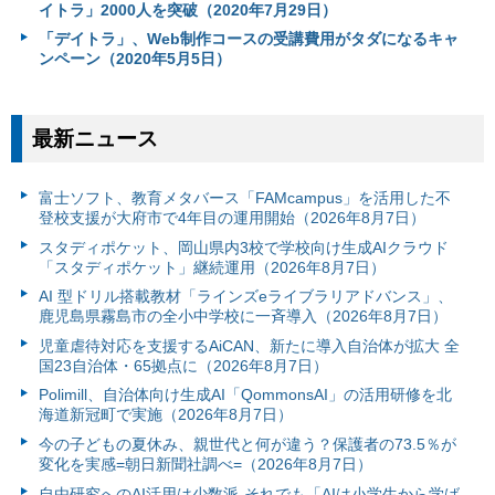
イトラ」2000人を突破（2020年7月29日）
「デイトラ」、Web制作コースの受講費用がタダになるキャ
ンペーン（2020年5月5日）
最新ニュース
富⼠ソフト、教育メタバース「FAMcampus」を活用した不
登校支援が大府市で4年目の運用開始（2026年8月7日）
スタディポケット、岡山県内3校で学校向け生成AIクラウド
「スタディポケット」継続運用（2026年8月7日）
AI 型ドリル搭載教材「ラインズeライブラリアドバンス」、
鹿児島県霧島市の全小中学校に一斉導入（2026年8月7日）
児童虐待対応を支援するAiCAN、新たに導入自治体が拡大 全
国23自治体・65拠点に（2026年8月7日）
Polimill、自治体向け生成AI「QommonsAI」の活用研修を北
海道新冠町で実施（2026年8月7日）
今の子どもの夏休み、親世代と何が違う？保護者の73.5％が
変化を実感=朝日新聞社調べ=（2026年8月7日）
自由研究へのAI活用は少数派-それでも「AIは小学生から学ば