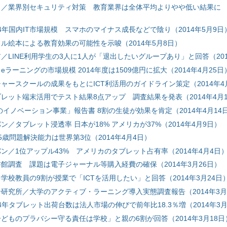
／業界別セキュリティ対策 教育業界は全体平均よりやや低い結果に （
／2014年国内IT市場規模 スマホのマイナス成長などで陰り（2014年5月9日
ル絵本による教育効果の可能性を示唆（2014年5月8日）
／LINE利用学生の3人に1人が「退出したいグループあり」と回答（201
ラーニングの市場規模 2014年度は1509億円に拡大（2014年4月25日
ャースクールの成果をもとにICT利活用のガイドライン策定（2014年4
レット端末活用でテスト結果8点アップ 調査結果を発表（2014年4月1
のイノベーション事業」報告書 8割の生徒が効果を肯定（2014年4月14
／タブレット浸透率 日本が18% アメリカが37%（2014年4月9日）
5歳問題解決能力は世界第3位（2014年4月4日）
ン／1位アップル43% アメリカのタブレット占有率（2014年4月4日
館調査 課題は電子ジャーナル等購入経費の確保（2014年3月26日）
学校教員の9割が授業で「ICTを活用したい」と回答（2014年3月24日
研究所／大学のアクティブ・ラーニング導入実態調査報告（2014年3月
／2014年タブレット出荷台数は法人市場の伸びで前年比18.3％増（2014年3
どものプラバシー守る責任は学校」と親の6割が回答（2014年3月18日