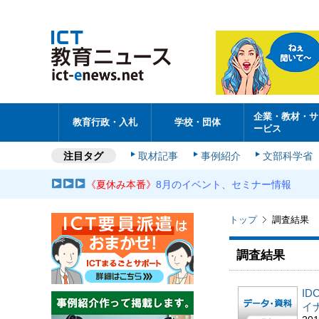
企業・教材・サ
教育行政・入札
学校・団体
ービス
注目タグ
取材記事
事例紹介
文部科学省
《夏休み本番》
8月のイベント、セミナー情報
トップ
調査結果
調査結果
ID
イ