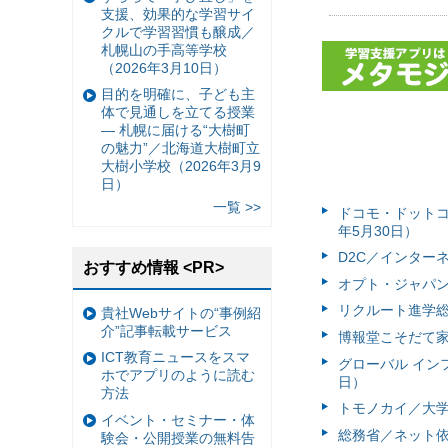
支援、効果的な学習サイ
クルで学習習慣も醸成／
札幌山の手高等学校
（2026年3月10日）
目的を明確に、子ども主
体で見通しを立てる授業
— 札幌に届ける“大樹町
の魅力”／北海道大樹町立
大樹小学校（2026年3月9
日）
一覧 >>
ドコモ・ドットコム
年5月30日）
D2C／インターネ
おすすめ情報 <PR>
オプト・ジャパン
リクルート進学総
貴社Webサイトの“事例紹
介”記事転載サービス
博報堂こそだて家
ICT教育ニュースをスマ
グローバル イン
ホでアプリのように読む
日）
方法
トモノカイ／大学
イベント・セミナー・体
総務省／ネット依
験会・公開授業の無料告