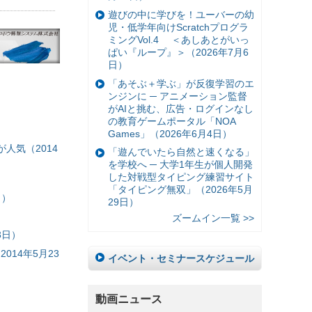
遊びの中に学びを！ユーバーの幼
児・低学年向けScratchプログラ
ミングVol.4 ＜あしあとがいっ
ぱい『ループ』＞（2026年7月6
日）
「あそぶ＋学ぶ」が反復学習のエ
ンジンに ─ アニメーション監督
がAIと挑む、広告・ログインなし
の教育ゲームポータル「NOA
Games」（2026年6月4日）
人気（2014
「遊んでいたら自然と速くなる」
を学校へ ─ 大学1年生が個人開発
した対戦型タイピング練習サイト
「タイピング無双」（2026年5月
日）
29日）
ズームイン一覧 >>
3日）
14年5月23
イベント・セミナースケジュール
動画ニュース