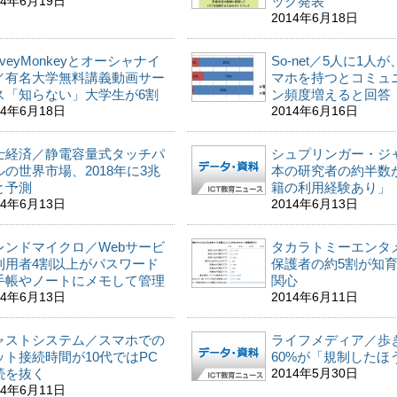
14年6月19日
ック発表
2014年6月18日
rveyMonkeyとオーシャナイ
So-net／5人に1人
／有名大学無料講義動画サー
マホを持つとコミュ
ス「知らない」大学生が6割
ン頻度増えると回答
14年6月18日
2014年6月16日
士経済／静電容量式タッチパ
シュプリンガー・ジ
ルの世界市場、2018年に3兆
本の研究者の約半数
と予測
籍の利用経験あり」
14年6月13日
2014年6月13日
レンドマイクロ／Webサービ
タカラトミーエンタ
利用者4割以上がパスワード
保護者の約5割が知
手帳やノートにメモして管理
関心
14年6月13日
2014年6月11日
ャストシステム／スマホでの
ライフメディア／歩
ット接続時間が10代ではPC
60%が「規制したほ
続を抜く
2014年5月30日
14年6月11日