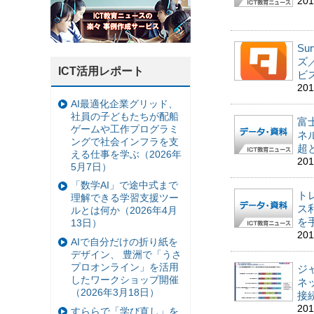
20
Su
ズ
ICT活用レポート
ビ
20
AI最適化企業グリッド、
社員の子どもたちが配船
富
ゲームや工作プログラミ
ネ
ングで社会インフラを支
超
える仕事を学ぶ（2026年
20
5月7日）
「数学AI」で途中式まで
ト
理解できる学習支援ツー
ス
ルとは何か（2026年4月
を
13日）
20
AIで自分だけの折り紙を
デザイン、 豊洲で「うさ
プロオンライン」を活用
ジ
したワークショップ開催
ネ
（2026年3月18日）
接
20
すららで「学び直し」を