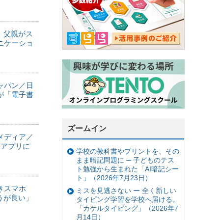
が、父親がス
ニケーショ
ャパン／日
が「電子書
ズームイン
メディア／
育アプリに
学校の教科書やプリントを、その
まま暗記問題に ─ 子どものテス
ト勉強から生まれた「AI暗記シー
ト」（2026年7月23日）
きスマホ
ミスを見逃さない ー 全く新しい
うが良い」
タイピング学習を学校へ届ける。
「カケルタイピング」（2026年7
月14日）