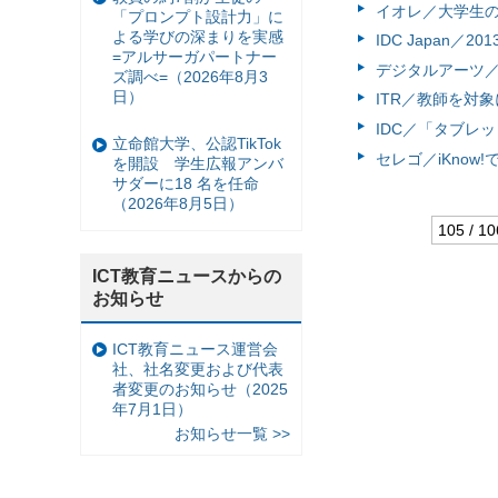
イオレ／大学生の
「プロンプト設計力」に
よる学びの深まりを実感
IDC Japan／
=アルサーガパートナー
デジタルアーツ／
ズ調べ=（2026年8月3
日）
ITR／教師を対
IDC／「タブレ
立命館大学、公認TikTok
セレゴ／iKnow
を開設 学生広報アンバ
サダーに18 名を任命
（2026年8月5日）
105 / 10
ICT教育ニュースからの
お知らせ
ICT教育ニュース運営会
社、社名変更および代表
者変更のお知らせ（2025
年7月1日）
お知らせ一覧 >>