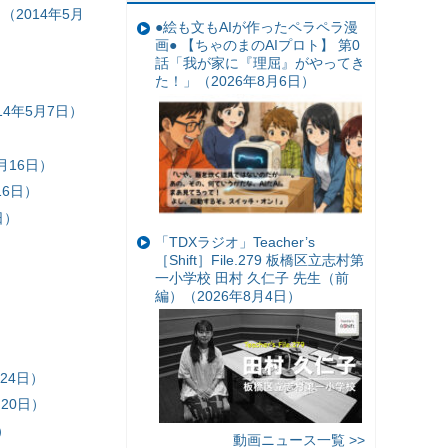
2014年5月
●絵も文もAIが作ったペラペラ漫
画● 【ちゃのまのAIプロト】 第0
）
話「我が家に『理屈』がやってき
た！」（2026年8月6日）
4年5月7日）
）
月16日）
6日）
日）
「TDXラジオ」Teacher’s
［Shift］File.279 板橋区立志村第
一小学校 田村 久仁子 先生（前
編）（2026年8月4日）
）
）
24日）
月20日）
）
動画ニュース一覧 >>