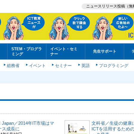
ニュースリリース投稿（無
STEM・プログラ
イベント・セミ
先生サポート
ミング
ナー
総務省
イベント
セミナー
英語
プログラミング
C Japan／2014年IT市場はマ
文科省／生徒の健康
ナス成長に
ICTを活用するため