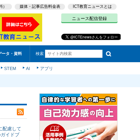
料）
媒体・記事広告料金表
ICT教育ニュースとは
ニュース配信登録
検索
データ・資料
STEM
AI
アプリ
に配慮して
のガイドブ