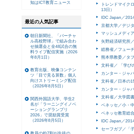
知はICT教育ニュース
トレンドマイクロ
13日）
IDC Japan
最近の人気記事
京都大学／デジタ
マッシュメディア
朝日新聞社、「バーチャ
ル高校野球」で組み合わ
矢野経済研究所／e
せ抽選会と全48試合の無
総務省／フューチ
料ライブ配信実施（2026
年8月1日）
熊本県教委／タブ
文科省／ 「学び
教育出版、映像コンテン
カンター・ジャパン
ツ「目で見る算数」個人
向けストリーミング配信
文科省／日本の1
（2026年8月5日）
カンター・ジャパ
文科省／大学図書
関西外国語大学、学生2
名が「ラーニングイノベ
ベネッセ／小・中
ーショングランプリ
ベネッセ教育総合
2026」で奨励賞受賞
（2026年8月5日）
IDC Japan
セーフガブ／「子
教員の約7割が生徒の