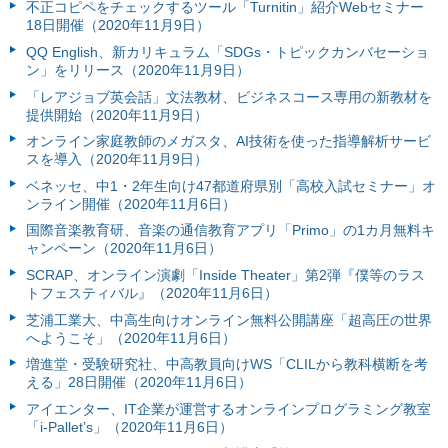
不正コピペをチェックするツール「Turnitin」紹介Webセミナー
18日開催（2020年11月9日）
QQ English、新カリキュラム「SDGs・トピックカンバセーショ
ン」をリリース（2020年11月9日）
「レアジョブ英会話」文法教材、ビジネスコース専用の新教材を
提供開始（2020年11月9日）
オンライン家庭教師のメガスタ、AI技術を使った指導解析サービ
スを導入（2020年11月9日）
ベネッセ、中1・2年生向け47都道府県別「高校入試セミナー」オ
ンライン開催（2020年11月6日）
国際音楽教育研、音楽の通信教育アプリ「Primo」の1カ月無料キ
ャンペーン（2020年11月6日）
SCRAP、オンライン演劇「Inside Theater」第2弾『僕等のラス
トフェスティバル』（2020年11月6日）
芝浦工業大、中高生向けオンライン無料公開講座「超高圧の世界
へようこそ」（2020年11月6日）
増進堂・受験研究社、中高教員向けWS「CLILから教科横断を考
える」28日開催（2020年11月6日）
アイエンター、IT企業が運営するオンラインプログラミング教室
「i-Pallet’s」（2020年11月6日）