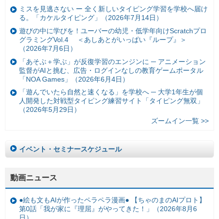
ミスを見逃さない ー 全く新しいタイピング学習を学校へ届け
る。「カケルタイピング」（2026年7月14日）
遊びの中に学びを！ユーバーの幼児・低学年向けScratchプロ
グラミングVol.4 ＜あしあとがいっぱい『ループ』＞
（2026年7月6日）
「あそぶ＋学ぶ」が反復学習のエンジンに ─ アニメーション
監督がAIと挑む、広告・ログインなしの教育ゲームポータル
「NOA Games」（2026年6月4日）
「遊んでいたら自然と速くなる」を学校へ ─ 大学1年生が個
人開発した対戦型タイピング練習サイト「タイピング無双」
（2026年5月29日）
ズームイン一覧 >>
イベント・セミナースケジュール
動画ニュース
●絵も文もAIが作ったペラペラ漫画● 【ちゃのまのAIプロト】
第0話「我が家に『理屈』がやってきた！」（2026年8月6
日）