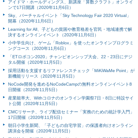
アイドマ・ホールディングス、新講座「算数クラフト」オンライ
ンで17日開講（2020年11月6日）
Sky、バーチャルイベント「Sky Technology Fair 2020 Virtual」
開幕（2020年11月6日）
Learning for All、子どもの貧困や教育格差を官民・地域連携で解
決するオンラインイベント（2020年11月6日）
小中学生向け、ゲーム「Roblox」を使ったオンラインプログラミ
ングコース（2020年11月6日）
「ETロボコン2020」チャンピオンシップ大会、22・23日にデジ
タル開催（2020年11月5日）
採用活動を支援するリファレンスチェック「MiKiWaMe Point」が
新機能リリース（2020年11月5日）
NoCode開発を進めるNoCodeCampの無料オンラインイベント8
日開催（2020年11月5日）
産業能率大、Withコロナのオンライン学園祭7日・8日に特設サイ
ト公開（2020年11月5日）
CMCリサーチ、ライブ配信セミナー「実務のための統計学入門」
17日開催（2020年11月5日）
朝日小学生新聞、「子どもの自宅学習」の保護者向けオンライン
講演会を開催（2020年11月5日）