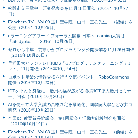
BBT大学、台湾の淡江大と交流協定を締結（2016年10月31日）
松阪市立三雲中、研究発表会を11月18日開催（2016年10月27
日）
iTeachers TV Vol.69 玉川聖学院 山田 直樹先生 （後編）を
公開（2016年10月26日）
eラーニングアワード フォーラム開幕 日本e-Learning大賞は
「Studyplus」（2016年10月26日）
ゼロから半年、前原小がプログラミング公開授業を11月26日開催
（2016年10月26日）
早稲田大とフジテレビKIDS「G7プログラミングラーニングサミ
ット」11月開催（2016年10月24日）
ロボット産業の情報交換を行う交流イベント「RoboCommons」
開催（2016年10月20日）
ICTをぐんと身近に「活用の幅が広がる 教育ICT導入活用セミナ
ー」開催（2016年10月20日）
AIを使って大学入試の合格判定を最適化、國學院大學などが共同
研究（2016年10月20日）
全国ICT教育首長協議会、第1回総会と活動方針検討会を開催
（2016年10月19日）
iTeachers TV Vol.68 玉川聖学院 山田 直樹先生 （前編）を
公開（2016年10月19日）