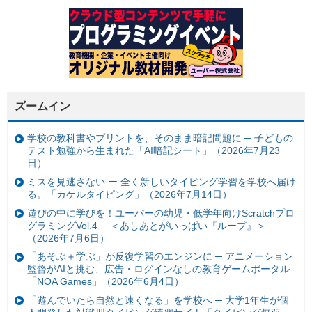
ズームイン
学校の教科書やプリントを、そのまま暗記問題に ─ 子どもの
テスト勉強から生まれた「AI暗記シート」（2026年7月23
日）
ミスを見逃さない ー 全く新しいタイピング学習を学校へ届け
る。「カケルタイピング」（2026年7月14日）
遊びの中に学びを！ユーバーの幼児・低学年向けScratchプロ
グラミングVol.4 ＜あしあとがいっぱい『ループ』＞
（2026年7月6日）
「あそぶ＋学ぶ」が反復学習のエンジンに ─ アニメーション
監督がAIと挑む、広告・ログインなしの教育ゲームポータル
「NOA Games」（2026年6月4日）
「遊んでいたら自然と速くなる」を学校へ ─ 大学1年生が個