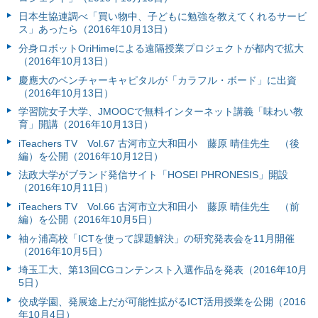
日本生協連調べ「買い物中、子どもに勉強を教えてくれるサービ
ス」あったら（2016年10月13日）
分身ロボットOriHimeによる遠隔授業プロジェクトが都内で拡大
（2016年10月13日）
慶應大のベンチャーキャピタルが「カラフル・ボード」に出資
（2016年10月13日）
学習院女子大学、JMOOCで無料インターネット講義「味わい教
育」開講（2016年10月13日）
iTeachers TV Vol.67 古河市立大和田小 藤原 晴佳先生 （後
編）を公開（2016年10月12日）
法政大学がブランド発信サイト「HOSEI PHRONESIS」開設
（2016年10月11日）
iTeachers TV Vol.66 古河市立大和田小 藤原 晴佳先生 （前
編）を公開（2016年10月5日）
袖ヶ浦高校「ICTを使って課題解決」の研究発表会を11月開催
（2016年10月5日）
埼玉工大、第13回CGコンテンスト入選作品を発表（2016年10月
5日）
佼成学園、発展途上だが可能性拡がるICT活用授業を公開（2016
年10月4日）