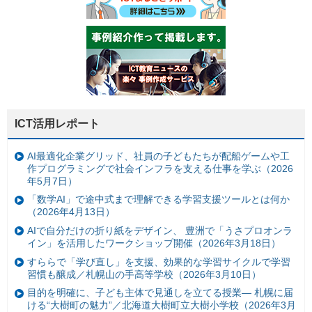
ICT活用レポート
AI最適化企業グリッド、社員の子どもたちが配船ゲームや工
作プログラミングで社会インフラを支える仕事を学ぶ（2026
年5月7日）
「数学AI」で途中式まで理解できる学習支援ツールとは何か
（2026年4月13日）
AIで自分だけの折り紙をデザイン、 豊洲で「うさプロオンラ
イン」を活用したワークショップ開催（2026年3月18日）
すららで「学び直し」を支援、効果的な学習サイクルで学習
習慣も醸成／札幌山の手高等学校（2026年3月10日）
目的を明確に、子ども主体で見通しを立てる授業— 札幌に届
ける“大樹町の魅力”／北海道大樹町立大樹小学校（2026年3月