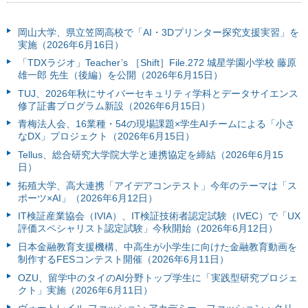
岡山大学、県立笠岡高校で「AI・3Dプリンター探究支援実習」を
実施（2026年6月16日）
「TDXラジオ」Teacher’s ［Shift］File.272 城星学園小学校 藤原
雄一郎 先生（後編）を公開（2026年6月15日）
TUJ、2026年秋にサイバーセキュリティ学科とデータサイエンス
修了証書プログラム新設（2026年6月15日）
青梅法人会、16業種・54の現場課題×学生AIチームによる「小さ
なDX」プロジェクト（2026年6月15日）
Tellus、総合研究大学院大学と連携協定を締結（2026年6月15
日）
拓殖大学、高大連携「アイデアコンテスト」今年のテーマは「ス
ポーツ×AI」（2026年6月12日）
IT検証産業協会（IVIA）、IT検証技術者認定試験（IVEC）で「UX
評価スペシャリスト認定試験」今秋開始（2026年6月12日）
日本金融教育支援機構、中高生が小学生に向けた金融教育動画を
制作するFESコンテスト開催（2026年6月11日）
OZU、留学中のタイのAI分野トップ学生に「実践型研究プロジェ
クト」実施（2026年6月11日）