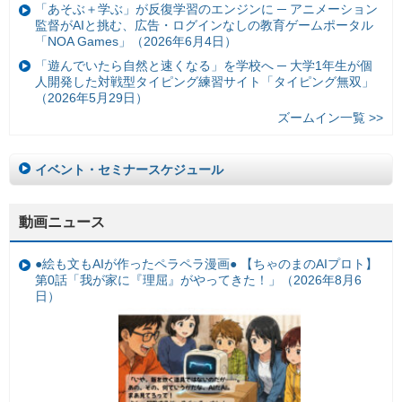
「あそぶ＋学ぶ」が反復学習のエンジンに ─ アニメーション
監督がAIと挑む、広告・ログインなしの教育ゲームポータル
「NOA Games」（2026年6月4日）
「遊んでいたら自然と速くなる」を学校へ ─ 大学1年生が個
人開発した対戦型タイピング練習サイト「タイピング無双」
（2026年5月29日）
ズームイン一覧 >>
イベント・セミナースケジュール
動画ニュース
●絵も文もAIが作ったペラペラ漫画● 【ちゃのまのAIプロト】
第0話「我が家に『理屈』がやってきた！」（2026年8月6
日）