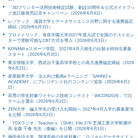
「3Dプリンター活⽤技術検定試験」創設10周年＆公式ガイドブッ
ク改訂版発売記念キャンペーン（2026年6月4日）
レゾナック、滋賀大学とデータサイエンス分野に関する連携協定
締結（2026年6月3日）
プロメトリック、奈良学園大学2027年度入試で全国のテストセン
ターで受験可能なCBT方式を導入（2026年6月3日）
KONAMI eスポーツ学院、2027年4月入校生の出願＆特待生募集
スタート（2026年6月3日）
東京情報大学、西武台千葉高等学校との高大連携協定締結（2026
年6月2日）
産業能率大学、法人向け動画eラーニング「SANNO e
ACADEMY」にプレジデント社のコンテンツ追加（2026年6月2
日）
高専の学生対象ワイヤレス技術コンテスト「WiCON2026」で21
チームを選出（2026年6月2日）
ZEN大学、編入学生の受け入れ開始へ 2027年4月入学の募集要項
を公開（2026年6月2日）
「TDXラジオ」Teacher’s ［Shift］File.270 芝浦工業大学附属中
高 金森 千春 先生（後編）を公開（2026年6月1日）
神田外語大学、翔凜高校の生徒対象に「ロジカルデータサイエン