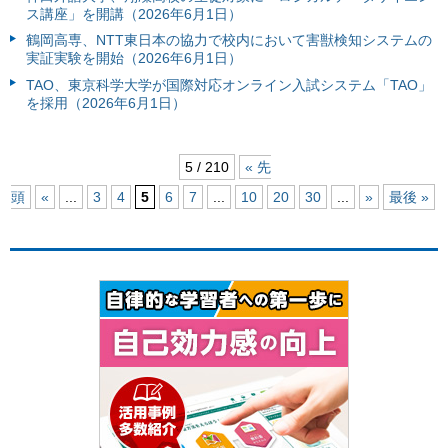
ス講座」を開講（2026年6月1日）
鶴岡高専、NTT東日本の協力で校内において害獣検知システムの
実証実験を開始（2026年6月1日）
TAO、東京科学大学が国際対応オンライン入試システム「TAO」
を採用（2026年6月1日）
5 / 210
« 先
頭
«
...
3
4
5
6
7
...
10
20
30
...
»
最後 »