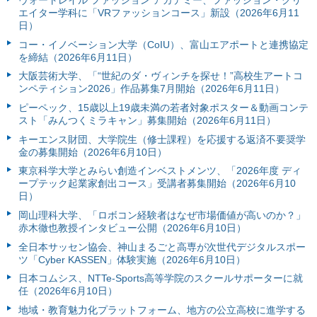
ヴォートレイル ファッション アカデミー、ファッション・クリ
エイター学科に「VRファッションコース」新設（2026年6月11
日）
コー・イノベーション大学（CoIU）、富山エアポートと連携協定
を締結（2026年6月11日）
大阪芸術大学、「“世紀のダ・ヴィンチを探せ！”高校生アートコ
ンペティション2026」作品募集7月開始（2026年6月11日）
ピーペック、15歳以上19歳未満の若者対象ポスター＆動画コンテ
スト「みんつくミラキャン」募集開始（2026年6月11日）
キーエンス財団、大学院生（修士課程）を応援する返済不要奨学
金の募集開始（2026年6月10日）
東京科学大学とみらい創造インベストメンツ、「2026年度 ディ
ープテック起業家創出コース」受講者募集開始（2026年6月10
日）
岡山理科大学、「ロボコン経験者はなぜ市場価値が高いのか？」
赤木徹也教授インタビュー公開（2026年6月10日）
全日本サッセン協会、神山まるごと高専が次世代デジタルスポー
ツ「Cyber KASSEN」体験実施（2026年6月10日）
日本コムシス、NTTe-Sports高等学院のスクールサポーターに就
任（2026年6月10日）
地域・教育魅力化プラットフォーム、地方の公立高校に進学する