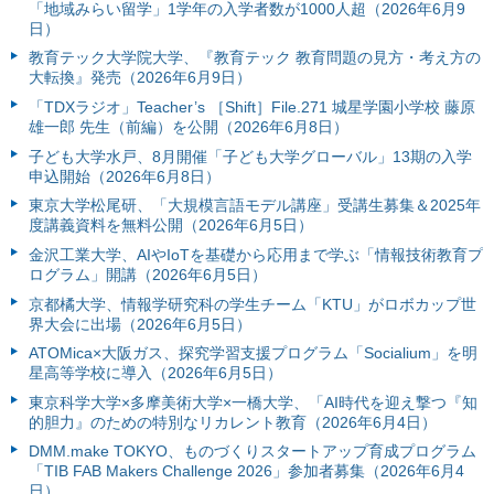
「地域みらい留学」1学年の入学者数が1000人超（2026年6月9
日）
教育テック大学院大学、『教育テック 教育問題の見方・考え方の
大転換』発売（2026年6月9日）
「TDXラジオ」Teacher’s ［Shift］File.271 城星学園小学校 藤原
雄一郎 先生（前編）を公開（2026年6月8日）
子ども大学水戸、8月開催「子ども大学グローバル」13期の入学
申込開始（2026年6月8日）
東京大学松尾研、「大規模言語モデル講座」受講生募集＆2025年
度講義資料を無料公開（2026年6月5日）
金沢工業大学、AIやIoTを基礎から応用まで学ぶ「情報技術教育プ
ログラム」開講（2026年6月5日）
京都橘大学、情報学研究科の学生チーム「KTU」がロボカップ世
界大会に出場（2026年6月5日）
ATOMica×大阪ガス、探究学習支援プログラム「Socialium」を明
星高等学校に導入（2026年6月5日）
東京科学大学×多摩美術大学×一橋大学、「AI時代を迎え撃つ『知
的胆力』のための特別なリカレント教育（2026年6月4日）
DMM.make TOKYO、ものづくりスタートアップ育成プログラム
「TIB FAB Makers Challenge 2026」参加者募集（2026年6月4
日）